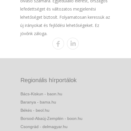
olvasó számára. Egyedülálló elérést, országos
lefedettséget és változatos megjelenési
lehetőséget biztosít. Folyamatosan keressük az
új irányokat és fejlődési lehetőségeket. Ez
jövőnk záloga.
Regionális hírportálok
Bács-Kiskun - baon.hu
Baranya - bama.hu
Békés - beol.hu
Borsod-Abaúj-Zemplén - boon.hu
Csongrád - delmagyar.hu