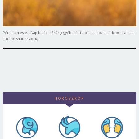
Pénteken este a Nap belép a Szűz jegyébe, és tsabilitást hoz a párkapcsolatokba
is (fotó: Shutterstock)
HOROSZKÓP