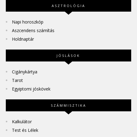
ASZTROLÓGIA
Napi horoszkóp
Aszcendens számítás
Holdnaptár
JÓSLÁSOK
Cigánykártya
Tarot
Egyiptomi jóskövek
SZÁMMISZTIKA
Kalkulátor
Test és Lélek