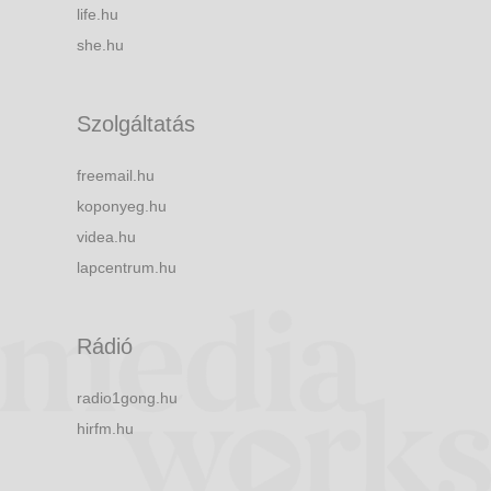
life.hu
she.hu
Szolgáltatás
freemail.hu
koponyeg.hu
videa.hu
lapcentrum.hu
Rádió
radio1gong.hu
hirfm.hu