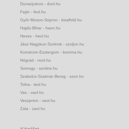
Dunaújváros - duol.hu
Fejér - feol.hu
Győr-Moson-Sopron - kisalfold.hu
Hajdú-Bihar - haon.hu
Heves - heol.hu
Jász-Nagykun-Szolnok - szoljon.hu
Komárom-Esztergom - kemma.hu
Nógrád - nool.hu
Somogy - sonline.hu
Szabolcs-Szatmár-Bereg - szon.hu
Tolna - teol.hu
Vas - vaol.hu
Veszprém - veol.hu
Zala - zaol.hu