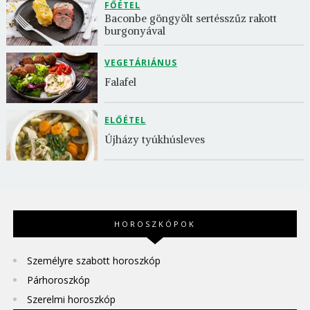
FŐÉTEL
Baconbe göngyölt sertésszűz rakott 
burgonyával
VEGETÁRIÁNUS
Falafel
ELŐÉTEL
Újházy tyúkhúsleves
HOROSZKÓPOK
Személyre szabott horoszkóp
Párhoroszkóp
Szerelmi horoszkóp