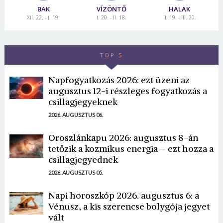
BAK
VÍZÖNTŐ
HALAK
XII. 22. - I. 19.
I. 20. - II. 18.
II. 19. - III. 20.
TOP 5
Napfogyatkozás 2026: ezt üzeni az
augusztus 12-i részleges fogyatkozás a
csillagjegyeknek
2026. AUGUSZTUS 06.
Oroszlánkapu 2026: augusztus 8-án
tetőzik a kozmikus energia – ezt hozza a
csillagjegyednek
2026. AUGUSZTUS 05.
Napi horoszkóp 2026. augusztus 6: a
Vénusz, a kis szerencse bolygója jegyet
vált