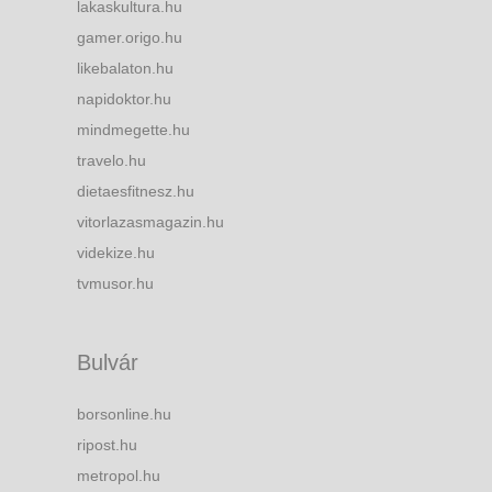
lakaskultura.hu
gamer.origo.hu
likebalaton.hu
napidoktor.hu
mindmegette.hu
travelo.hu
dietaesfitnesz.hu
vitorlazasmagazin.hu
videkize.hu
tvmusor.hu
Bulvár
borsonline.hu
ripost.hu
metropol.hu