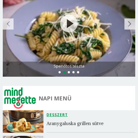
Spenótos tészta
NAPI MENÜ
DESSZERT
Aranygaluska grillen sütve