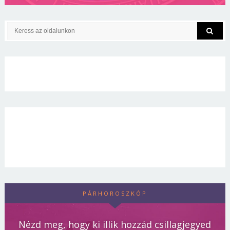
PÁRHOROSZKÓP
Nézd meg, hogy ki illik hozzád csillagjegyed