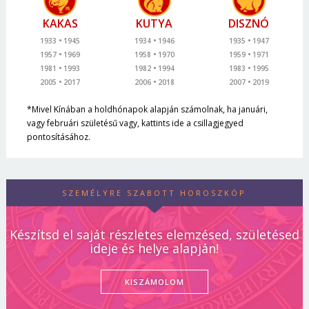
KAKAS
KUTYA
DISZNÓ
1933
1945
1934
1946
1935
1947
1957
1969
1958
1970
1959
1971
1981
1993
1982
1994
1983
1995
2005
2017
2006
2018
2007
2019
*Mivel Kínában a holdhónapok alapján számolnak, ha januári,
vagy februári születésű vagy, kattints ide a csillagjegyed
pontosításához.
SZEMÉLYRE SZABOTT HOROSZKÓP
Készítsd el saját részletes elemzésed, születésed
ideje és helye alapján!
KISZÁMOLOM