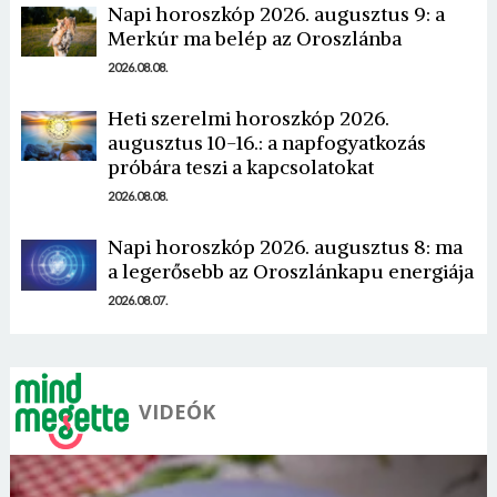
Napi horoszkóp 2026. augusztus 9: a
Merkúr ma belép az Oroszlánba
2026.08.08.
Heti szerelmi horoszkóp 2026.
augusztus 10-16.: a napfogyatkozás
Borsonline bejelentkezés
próbára teszi a kapcsolatokat
2026.08.08.
E-mail cím vagy felhasználónév
Napi horoszkóp 2026. augusztus 8: ma
a legerősebb az Oroszlánkapu energiája
Jelszó
2026.08.07.
Mégse
Bejelentkezés
VIDEÓK