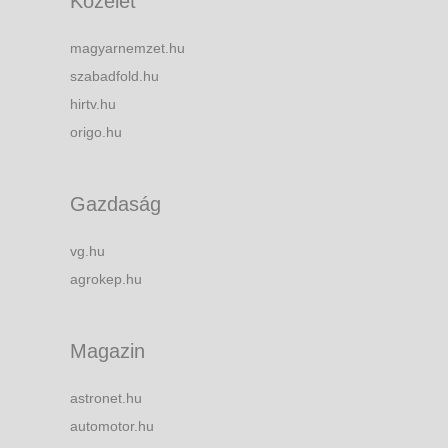
Közélet
magyarnemzet.hu
szabadfold.hu
hirtv.hu
origo.hu
Gazdaság
vg.hu
agrokep.hu
Magazin
astronet.hu
automotor.hu