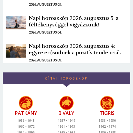
2026. AUGUSZTUS 05.
Napi horoszkóp 2026. augusztus 5: a
féltékenységgel vigyázzunk!
2026. AUGUSZTUS 04.
Napi horoszkóp 2026. augusztus 4:
egyre erősödnek a pozitív tendenciák...
2026. AUGUSZTUS 03.
KÍNAI HOROSZKÓP
PATKÁNY
BIVALY
TIGRIS
1936
1948
1937
1949
1938
1950
1960
1972
1961
1973
1962
1974
1984
1996
1985
1997
1986
1998