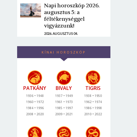
Napi horoszkóp 2026.
augusztus 5: a
féltékenységgel
vigyázzunk!
2026. AUGUSZTUS 04.
KÍNAI HOROSZKÓP
PATKÁNY
BIVALY
TIGRIS
1936
1948
1937
1949
1938
1950
1960
1972
1961
1973
1962
1974
1984
1996
1985
1997
1986
1998
2008
2020
2009
2021
2010
2022