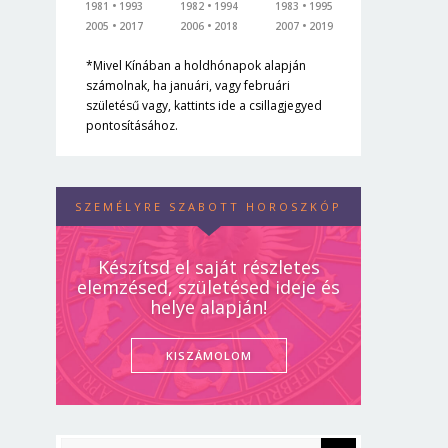
1981
1993
1982
1994
1983
1995
2005
2017
2006
2018
2007
2019
*Mivel Kínában a holdhónapok alapján
számolnak, ha januári, vagy februári
születésű vagy, kattints ide a csillagjegyed
pontosításához.
SZEMÉLYRE SZABOTT HOROSZKÓP
Készítsd el saját részletes
elemzésed, születésed ideje és
helye alapján!
KISZÁMOLOM