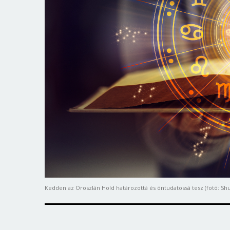
Kedden az Oroszlán Hold határozottá és öntudatossá tesz (fotó: Shu