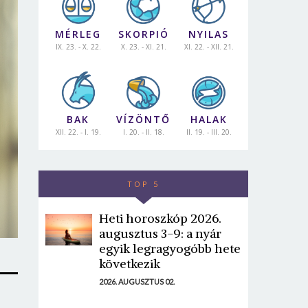
MÉRLEG
SKORPIÓ
NYILAS
IX. 23. - X. 22.
X. 23. - XI. 21.
XI. 22. - XII. 21.
BAK
VÍZÖNTŐ
HALAK
XII. 22. - I. 19.
I. 20. - II. 18.
II. 19. - III. 20.
TOP 5
Heti horoszkóp 2026.
augusztus 3-9: a nyár
egyik legragyogóbb hete
következik
2026. AUGUSZTUS 02.