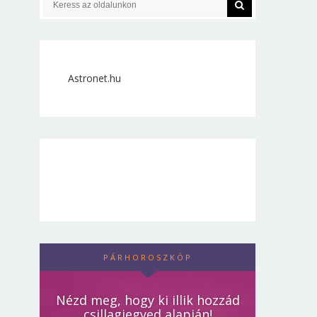
Astronet.hu
PÁRHOROSZKÓP
Nézd meg, hogy ki illik hozzád
csillagjegyed alapján!