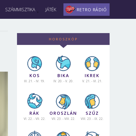
SZÁMMISZTIKA
JÁTÉK
RETRO RÁDIÓ
HOROSZKÓP
KOS
BIKA
IKREK
III. 21. - IV. 19.
IV. 20. - V. 20.
V. 21. - VI. 21.
RÁK
OROSZLÁN
SZŰZ
VI. 22. - VII. 22.
VII. 23. - VIII. 22.
VIII. 23. - IX. 22.