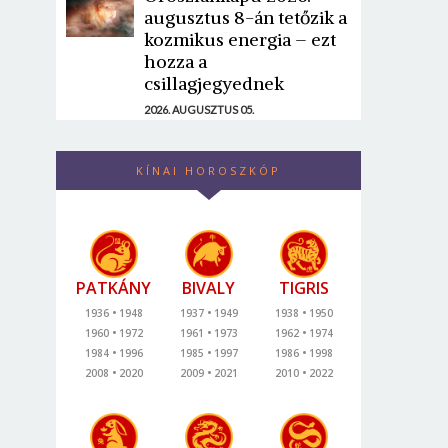
augusztus 8-án tetőzik a
kozmikus energia – ezt
hozza a
csillagjegyednek
2026. AUGUSZTUS 05.
KÍNAI HOROSZKÓP
PATKÁNY
BIVALY
TIGRIS
1936
1948
1937
1949
1938
1950
1960
1972
1961
1973
1962
1974
1984
1996
1985
1997
1986
1998
2008
2020
2009
2021
2010
2022