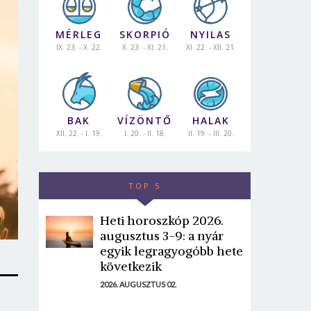
MÉRLEG
SKORPIÓ
NYILAS
IX. 23. - X. 22.
X. 23. - XI. 21.
XI. 22. - XII. 21.
BAK
VÍZÖNTŐ
HALAK
XII. 22. - I. 19.
I. 20. - II. 18.
II. 19. - III. 20.
TOP 5
Heti horoszkóp 2026.
augusztus 3-9: a nyár
egyik legragyogóbb hete
következik
2026. AUGUSZTUS 02.