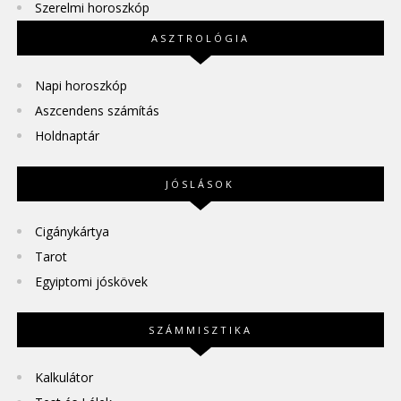
Szerelmi horoszkóp
ASZTROLÓGIA
Napi horoszkóp
Aszcendens számítás
Holdnaptár
JÓSLÁSOK
Cigánykártya
Tarot
Egyiptomi jóskövek
SZÁMMISZTIKA
Kalkulátor