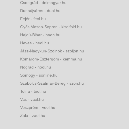
Csongrád - delmagyar.hu
Dunaújváros - duol.hu
Fejér - feol.hu
Győr-Moson-Sopron - kisalfold.hu
Hajdú-Bihar - haon.hu
Heves - heol.hu
Jász-Nagykun-Szolnok - szoljon.hu
Komárom-Esztergom - kemma.hu
Nógrád - nool.hu
Somogy - sonline.hu
Szabolcs-Szatmár-Bereg - szon.hu
Tolna - teol.hu
Vas - vaol.hu
Veszprém - veol.hu
Zala - zaol.hu