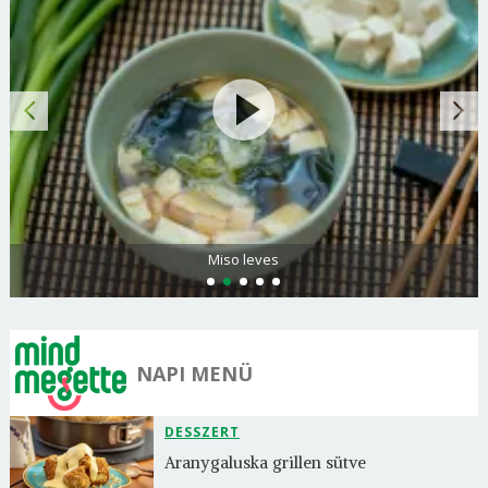
Citromos palacsinta
NAPI MENÜ
DESSZERT
Aranygaluska grillen sütve