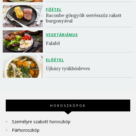
FŐÉTEL
Baconbe göngyölt sertésszűz rakott 
burgonyával
VEGETÁRIÁNUS
Falafel
ELŐÉTEL
Újházy tyúkhúsleves
HOROSZKÓPOK
Személyre szabott horoszkóp
Párhoroszkóp