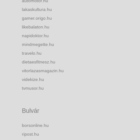
automotor.hu
lakaskultura.hu
gamer.origo.hu
likebalaton.hu
napidoktor.hu
mindmegette.hu
travelo.hu
dietaesfitnesz.hu
vitorlazasmagazin.hu
videkize.hu
tvmusor.hu
Bulvár
borsonline.hu
ripost.hu