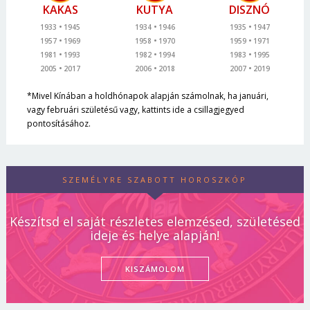
KAKAS
KUTYA
DISZNÓ
1933
1945
1934
1946
1935
1947
1957
1969
1958
1970
1959
1971
1981
1993
1982
1994
1983
1995
2005
2017
2006
2018
2007
2019
*Mivel Kínában a holdhónapok alapján számolnak, ha januári,
vagy februári születésű vagy, kattints ide a csillagjegyed
pontosításához.
SZEMÉLYRE SZABOTT HOROSZKÓP
Készítsd el saját részletes elemzésed, születésed
ideje és helye alapján!
KISZÁMOLOM