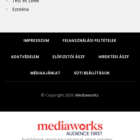
Test és Lélek
Ezotéria
IMPRESSZUM
FELHASZNÁLÁSI FELTÉTELEK
ADATVÉDELEM
ELŐFIZETŐI ÁSZF
HIRDETÉSI ÁSZF
MÉDIAAJÁNLAT
SÜTI BEÁLLÍTÁSOK
© Copyright 2026.
Mediaworks
Portfóliónk minőségi tartalmat jelent minden