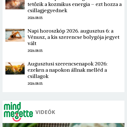
tetőzik a kozmikus energia – ezt hozza a
csillagjegyednek
2026.08.05.
Napi horoszkóp 2026. augusztus 6: a
Vénusz, a kis szerencse bolygója jegyet
Borsonline bejelentkezés
vált
2026.08.05.
E-mail cím vagy felhasználónév
Augusztusi szerencsenapok 2026:
ezeken a napokon állnak melléd a
csillagok
Jelszó
2026.08.05.
Mégse
Bejelentkezés
VIDEÓK