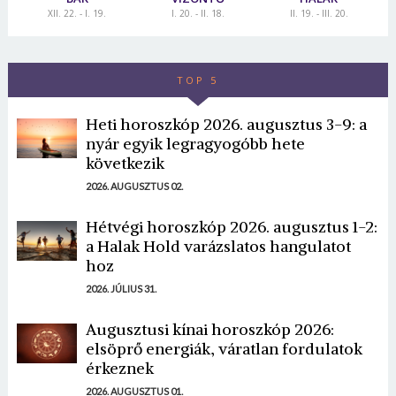
XII. 22. - I. 19.
I. 20. - II. 18.
II. 19. - III. 20.
TOP 5
Heti horoszkóp 2026. augusztus 3-9: a
nyár egyik legragyogóbb hete
következik
2026. AUGUSZTUS 02.
Hétvégi horoszkóp 2026. augusztus 1-2:
a Halak Hold varázslatos hangulatot
hoz
2026. JÚLIUS 31.
Augusztusi kínai horoszkóp 2026:
elsöprő energiák, váratlan fordulatok
érkeznek
2026. AUGUSZTUS 01.