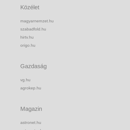
Közélet
magyarnemzet.hu
szabadfold.hu
hirtv.hu
origo.hu
Gazdaság
vg.hu
agrokep.hu
Magazin
astronet.hu