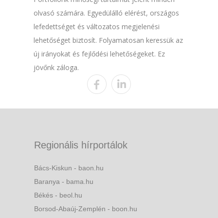
olvasó számára. Egyedülálló elérést, országos
lefedettséget és változatos megjelenési
lehetőséget biztosít. Folyamatosan keressük az
új irányokat és fejlődési lehetőségeket. Ez
jövőnk záloga.
Regionális hírportálok
Bács-Kiskun - baon.hu
Baranya - bama.hu
Békés - beol.hu
Borsod-Abaúj-Zemplén - boon.hu