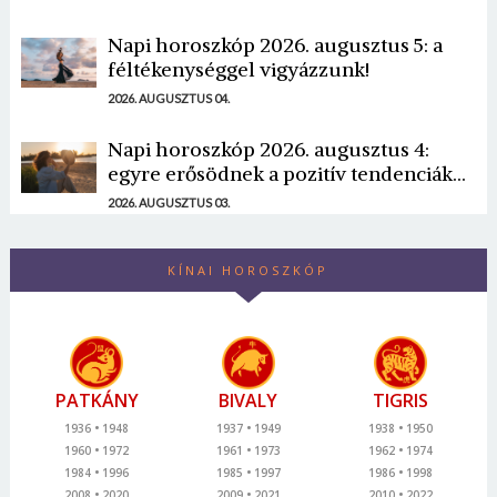
Napi horoszkóp 2026. augusztus 5: a
féltékenységgel vigyázzunk!
2026. AUGUSZTUS 04.
Napi horoszkóp 2026. augusztus 4:
egyre erősödnek a pozitív tendenciák...
2026. AUGUSZTUS 03.
KÍNAI HOROSZKÓP
PATKÁNY
BIVALY
TIGRIS
1936
1948
1937
1949
1938
1950
1960
1972
1961
1973
1962
1974
1984
1996
1985
1997
1986
1998
2008
2020
2009
2021
2010
2022