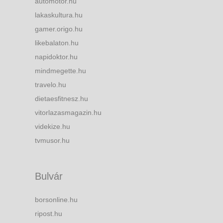
automotor.hu
lakaskultura.hu
gamer.origo.hu
likebalaton.hu
napidoktor.hu
mindmegette.hu
travelo.hu
dietaesfitnesz.hu
vitorlazasmagazin.hu
videkize.hu
tvmusor.hu
Bulvár
borsonline.hu
ripost.hu