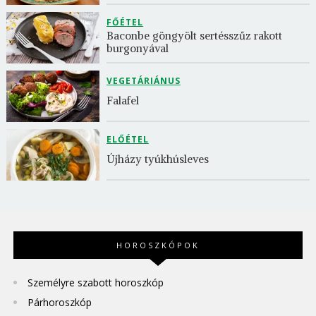
FŐÉTEL
Baconbe göngyölt sertésszűz rakott 
burgonyával
VEGETÁRIÁNUS
Falafel
ELŐÉTEL
Újházy tyúkhúsleves
HOROSZKÓPOK
Személyre szabott horoszkóp
Párhoroszkóp