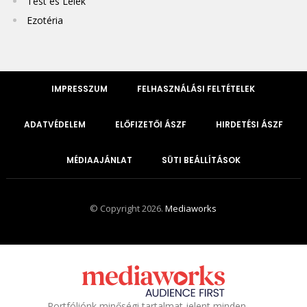
Test és Lélek
Ezotéria
IMPRESSZUM
FELHASZNÁLÁSI FELTÉTELEK
ADATVÉDELEM
ELŐFIZETŐI ÁSZF
HIRDETÉSI ÁSZF
MÉDIAAJÁNLAT
SÜTI BEÁLLÍTÁSOK
© Copyright 2026.
Mediaworks
Portfóliónk minőségi tartalmat jelent minden