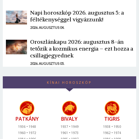
Napi horoszkóp 2026. augusztus 5: a
féltékenységgel vigyázzunk!
2026. AUGUSZTUS 04.
Oroszlánkapu 2026: augusztus 8-án
tetőzik a kozmikus energia – ezt hozza a
csillagjegyednek
2026. AUGUSZTUS 05.
KÍNAI HOROSZKÓP
PATKÁNY
BIVALY
TIGRIS
1936
1948
1937
1949
1938
1950
1960
1972
1961
1973
1962
1974
1984
1996
1985
1997
1986
1998