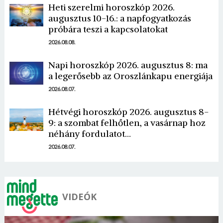
Heti szerelmi horoszkóp 2026.
augusztus 10-16.: a napfogyatkozás
próbára teszi a kapcsolatokat
2026.08.08.
Napi horoszkóp 2026. augusztus 8: ma
Borsonline bejelentkezés
a legerősebb az Oroszlánkapu energiája
2026.08.07.
E-mail cím vagy felhasználónév
Hétvégi horoszkóp 2026. augusztus 8-
9: a szombat felhőtlen, a vasárnap hoz
néhány fordulatot…
Jelszó
2026.08.07.
Mégse
Bejelentkezés
VIDEÓK