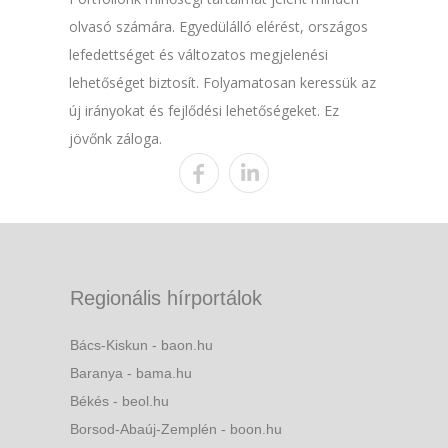
olvasó számára. Egyedülálló elérést, országos
lefedettséget és változatos megjelenési
lehetőséget biztosít. Folyamatosan keressük az
új irányokat és fejlődési lehetőségeket. Ez
jövőnk záloga.
Regionális hírportálok
Bács-Kiskun - baon.hu
Baranya - bama.hu
Békés - beol.hu
Borsod-Abaúj-Zemplén - boon.hu