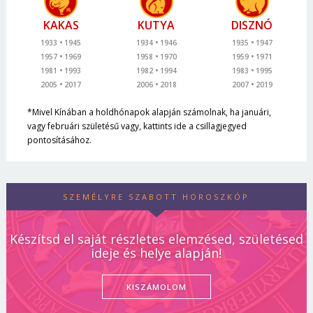
KAKAS
KUTYA
DISZNÓ
1933
1945
1934
1946
1935
1947
1957
1969
1958
1970
1959
1971
1981
1993
1982
1994
1983
1995
2005
2017
2006
2018
2007
2019
*Mivel Kínában a holdhónapok alapján számolnak, ha januári,
vagy februári születésű vagy, kattints ide a csillagjegyed
pontosításához.
SZEMÉLYRE SZABOTT HOROSZKÓP
Készítsd el saját részletes elemzésed, születésed
ideje és helye alapján!
KISZÁMOLOM