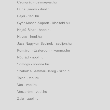
Csongrád - delmagyar.hu
Dunaújváros - duol.hu
Fejér - feol.hu
Győr-Moson-Sopron - kisalfold.hu
Hajdú-Bihar - haon.hu
Heves - heol.hu
Jász-Nagykun-Szolnok - szoljon.hu
Komárom-Esztergom - kemma.hu
Nógrád - nool.hu
Somogy - sonline.hu
Szabolcs-Szatmár-Bereg - szon.hu
Tolna - teol.hu
Vas - vaol.hu
Veszprém - veol.hu
Zala - zaol.hu