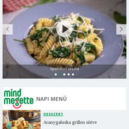
Spenótos tészta
NAPI MENÜ
DESSZERT
Aranygaluska grillen sütve