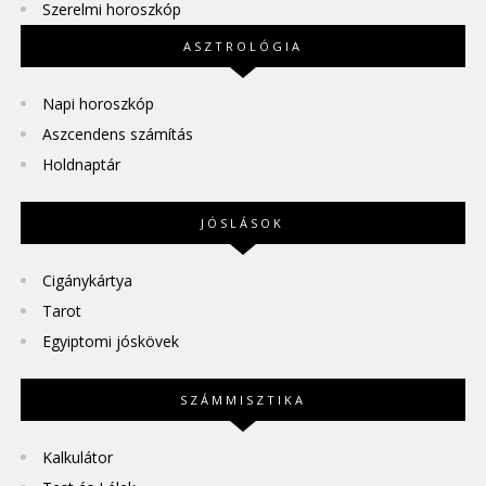
Szerelmi horoszkóp
ASZTROLÓGIA
Napi horoszkóp
Aszcendens számítás
Holdnaptár
JÓSLÁSOK
Cigánykártya
Tarot
Egyiptomi jóskövek
SZÁMMISZTIKA
Kalkulátor