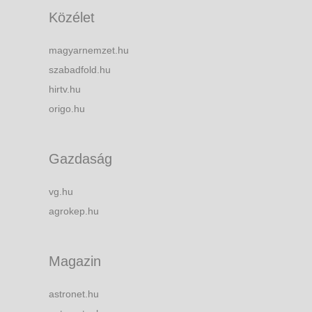
Közélet
magyarnemzet.hu
szabadfold.hu
hirtv.hu
origo.hu
Gazdaság
vg.hu
agrokep.hu
Magazin
astronet.hu