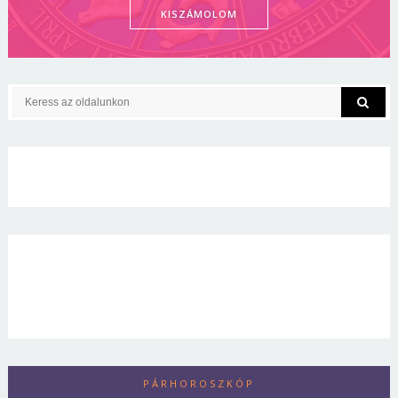
KISZÁMOLOM
PÁRHOROSZKÓP