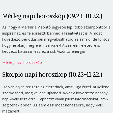
Mérleg napi horoszkóp (09.23-10.22.)
Az, hogy a Merkúr a Vízöntő jegyébe lép, több szempontból is
inspirálhat, és felébreszti benned a kreativitást is. A most
következő periódusban megvalósíthatod az álmaid, de fontos,
hogy ne akarj megfelelni senkinek! A szerelmi életedre is
kedvező hatással lesz ez a sok Vízöntő-energia.
Mérleg havi horoszkóp
Skorpió napi horoszkóp (10.23-11.22.)
Ha van olyan területe az életednek, amit, úgy érzel, át kellene
szervezned, meg kellene újítanod, akkor a következő néhány
nap kiváló lesz erre. Kaphatsz olyan plusz információkat, amik
segítenek ebben. Az sem esik most nehezedre, hogy kiállj
magadért.