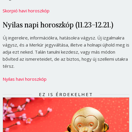
Skorpió havi horoszkóp
Nyilas napi horoszkóp (11.23-12.21.)
Új ingerekre, információkra, hatásokra vágysz. Új izgalmakra
vágysz, és a Merkúr jegyváltása, illetve a holnapi újhold meg is
adja ezt neked. Talán tanulni kezdesz, vagy más módon
bővíted az ismereteidet, de az biztos, hogy új szellemi utakra
térsz.
Nyilas havi horoszkóp
EZ IS ÉRDEKELHET