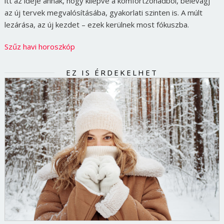
itt az ideje annak, hogy kilépve a komfortzónádból, belevágj
az új tervek megvalósításába, gyakorlati szinten is. A múlt
lezárása, az új kezdet – ezek kerülnek most fókuszba.
Szűz havi horoszkóp
EZ IS ÉRDEKELHET