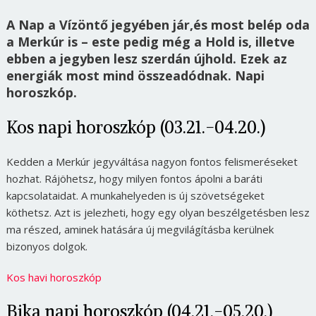
A Nap a Vízöntő jegyében jár,és most belép oda
a Merkúr is – este pedig még a Hold is, illetve
ebben a jegyben lesz szerdán újhold. Ezek az
energiák most mind összeadódnak. Napi
horoszkóp.
Kos napi horoszkóp (03.21.-04.20.)
Kedden a Merkúr jegyváltása nagyon fontos felismeréseket
hozhat. Rájöhetsz, hogy milyen fontos ápolni a baráti
kapcsolataidat. A munkahelyeden is új szövetségeket
köthetsz. Azt is jelezheti, hogy egy olyan beszélgetésben lesz
ma részed, aminek hatására új megvilágításba kerülnek
bizonyos dolgok.
Kos havi horoszkóp
Bika napi horoszkóp (04.21.-05.20.)