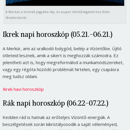
A Merkúr a Vízöntő jegyébe lép, és szuper lehetőségeket hoz (fotó:
Shutterstock)
Ikrek napi horoszkóp (05.21.-06.21.)
A Merkúr, ami az uralkodó bolygód, belép a Vízöntőbe. Újító
ötleteid lesznek, amik a sikert is meghozzák számodra. Ez
jelentheti azt is, hogy megreformálod a munkamódszereket,
vagy egy régóta húzódó problémát hirtelen, egy csapásra
meg tudsz oldani.
Ikrek havi horoszkóp
Rák napi horoszkóp (06.22-07.22.)
Kedden rád is hatnak az erőteljes Vízöntő-energiák. A
beszélgetések során kikristályosodik a saját véleményed,