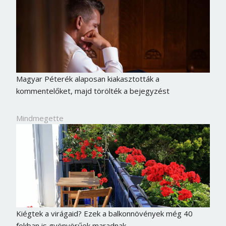
Magyar Péterék alaposan kiakasztották a
kommentelőket, majd törölték a bejegyzést
Mindmegette
Kiégtek a virágaid? Ezek a balkonnövények még 40
fokban is gyönyörűek maradnak