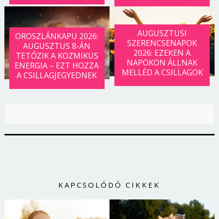
AUGUSZTUSI
OROSZLÁNKAPU 2026:
SZERENCSENAPOK
AUGUSZTUS 8-ÁN
2026: EZEKEN A
TETŐZIK A KOZMIKUS
NAPOKON ÁLLNAK
ENERGIA – EZT HOZZA
MELLÉD A CSILLAGOK
A CSILLAGJEGYEDNEK
KAPCSOLÓDÓ CIKKEK