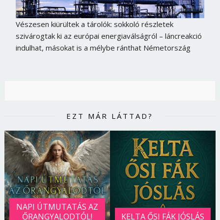
Vészesen kiürültek a tárolók: sokkoló részletek
szivárogtak ki az európai energiaválságról – láncreakció
indulhat, másokat is a mélybe ránthat Németország
EZT MÁR LÁTTAD?
NAPI ÚTMUTATÁS AZ
ŐRANGYALODTÓL!
KELTA ŐSI FÁK JÓSLÁS