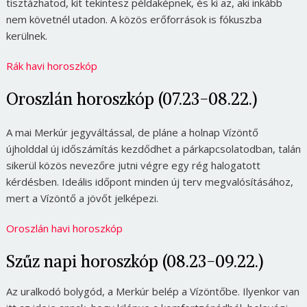
tisztázhatod, kit tekintesz példaképnek, és ki az, aki inkább
nem követnél utadon. A közös erőforrások is fókuszba
kerülnek.
Rák havi horoszkóp
Oroszlán horoszkóp (07.23-08.22.)
A mai Merkúr jegyváltással, de pláne a holnap Vízöntő
újholddal új időszámítás kezdődhet a párkapcsolatodban, talán
sikerül közös nevezőre jutni végre egy rég halogatott
kérdésben. Ideális időpont minden új terv megvalósításához,
mert a Vízöntő a jövőt jelképezi.
Oroszlán havi horoszkóp
Szűz napi horoszkóp (08.23-09.22.)
Az uralkodó bolygód, a Merkúr belép a Vízöntőbe. Ilyenkor van