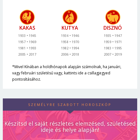
KAKAS
KUTYA
DISZNÓ
1933
1945
1934
1946
1935
1947
1957
1969
1958
1970
1959
1971
1981
1993
1982
1994
1983
1995
2005
2017
2006
2018
2007
2019
*Mivel Kínában a holdhónapok alapján számolnak, ha januári,
vagy februári születésű vagy, kattints ide a csillagjegyed
pontosításához.
SZEMÉLYRE SZABOTT HOROSZKÓP
Készítsd el saját részletes elemzésed, születésed
ideje és helye alapján!