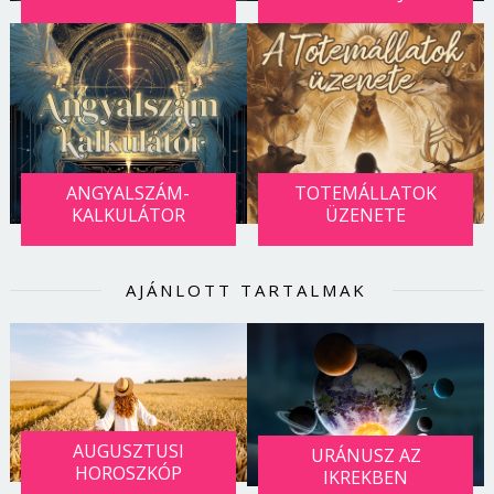
ANGYALSZÁM-
TOTEMÁLLATOK
KALKULÁTOR
ÜZENETE
AJÁNLOTT TARTALMAK
AUGUSZTUSI
URÁNUSZ AZ
HOROSZKÓP
IKREKBEN