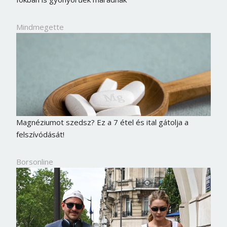
Mindmegette
Magnéziumot szedsz? Ez a 7 étel és ital gátolja a
felszívódását!
Borsonline
Borsonline bejelentkezés
E-mail cím vagy felhasználónév