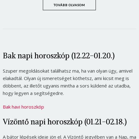
TOVÁBB OLVASOM
Bak napi horoszkóp (12.22-01.20.)
Szuper megoldásokat találhatsz ma, ha van olyan ügy, amivel
elakadtál. Olyan új ismeretséget köthetsz, ami kicsit meg is
döbbent, az illetőt ugyanis mintha a sors küldené az utadba,
hogy legyen a segítségedre.
Bak havi horoszkóp
Vízöntő napi horoszkóp (01.21-02.18.)
A bátor lépések ideje jön el. A Vízöntő jegyében van a Nap, ma