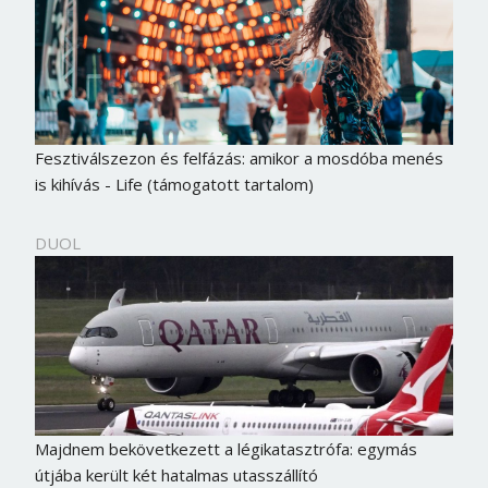
Fesztiválszezon és felfázás: amikor a mosdóba menés
is kihívás - Life (támogatott tartalom)
DUOL
Majdnem bekövetkezett a légikatasztrófa: egymás
útjába került két hatalmas utasszállító