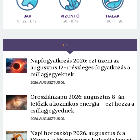
BAK
VÍZÖNTŐ
HALAK
XII. 22. - I. 19.
I. 20. - II. 18.
II. 19. - III. 20.
TOP 5
Napfogyatkozás 2026: ezt üzeni az
augusztus 12-i részleges fogyatkozás a
csillagjegyeknek
2026. AUGUSZTUS 06.
Oroszlánkapu 2026: augusztus 8-án
tetőzik a kozmikus energia – ezt hozza a
csillagjegyednek
2026. AUGUSZTUS 05.
Napi horoszkóp 2026. augusztus 6: a
Vénusz, a kis szerencse bolygója jegyet