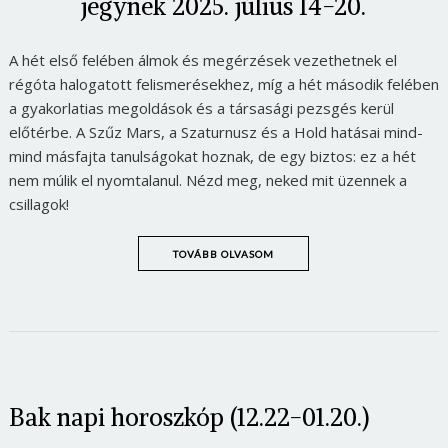
jegynek 2025. július 14-20.
A hét első felében álmok és megérzések vezethetnek el
régóta halogatott felismerésekhez, míg a hét második felében
a gyakorlatias megoldások és a társasági pezsgés kerül
előtérbe. A Szűz Mars, a Szaturnusz és a Hold hatásai mind-
mind másfajta tanulságokat hoznak, de egy biztos: ez a hét
nem múlik el nyomtalanul. Nézd meg, neked mit üzennek a
csillagok!
TOVÁBB OLVASOM
Bak napi horoszkóp (12.22-01.20.)