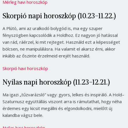
Mérleg havi horoszkóp
Skorpió napi horoszkóp (10.23-11.22.)
A Plútó, ami az uralkodó bolygód is, ma egy szuper
fényszögben kapcsolódik a Holdhoz. Ez nagyon jó hatással
van rád, ráérzel, ki mit rejteget. Használd ezt a képességet
bölcsen, ne manipulálásra. Ha valamit el akarsz érni, akkor
inkább az őszinte érzelmeid erejét használd.
Skorpió havi horoszkóp
Nyilas napi horoszkóp (11.23-12.21.)
Ma igazi „tűzvarázsló” vagy: gyors, lelkes és inspiráló. A Hold–
Szaturnusz együttállás viszont arra is rámutathat, hogy néha
érdemes egy kicsit megállni és elgondolkodni, mielőtt új
kalandba vágsz bele.
Nyilas havi horoszkóp