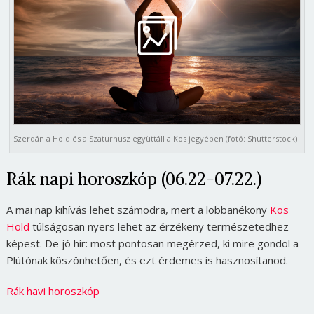
Szerdán a Hold és a Szaturnusz együttáll a Kos jegyében (fotó: Shutterstock)
Rák napi horoszkóp (06.22-07.22.)
A mai nap kihívás lehet számodra, mert a lobbanékony
Kos
Hold
túlságosan nyers lehet az érzékeny természetedhez
képest. De jó hír: most pontosan megérzed, ki mire gondol a
Plútónak köszönhetően, és ezt érdemes is hasznosítanod.
Rák havi horoszkóp