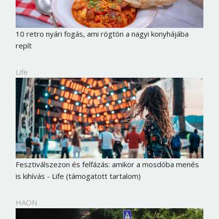
Jelszó
10 retro nyári fogás, ami rögtön a nagyi konyhájába
repít
Mégse
Bejelentkezés
Life
Fesztiválszezon és felfázás: amikor a mosdóba menés
is kihívás - Life (támogatott tartalom)
HAON