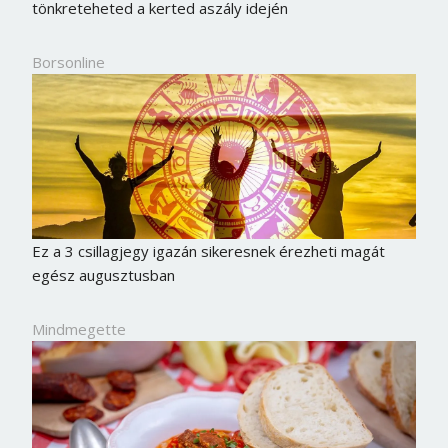
tönkreteheted a kerted aszály idején
Borsonline
Ez a 3 csillagjegy igazán sikeresnek érezheti magát
egész augusztusban
Mindmegette
Borsonline bejelentkezés
E-mail cím vagy felhasználónév