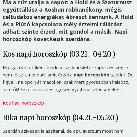
Ma a tűz uralja a napot: a Hold és a Szaturnusz
együttállása a Kosban robbanékony, mégis
céltudatos energiákat ébreszt bennünk. A Hold
és a Plútó kapcsolata mély érzelmi rálátást
adhat: szinte érzed, mit gondol a másik. Napi
horoszkóp következik szerdára.
Kos napi horoszkóp (03.21.-04.20.)
Ma igazi vezetőként tündökölsz, lendületet kapsz, és végre
nem félsz kimondani, amit érzel a
napi horoszkóp
szerint. De
figyelj, ne tiporj át másokon, csak mert gyorsabban haladsz,
mint ők! Ezzel csak feleslegesen gyűjtenél ellenségeket.
Kos havi horoszkóp
Bika napi horoszkóp (04.21.-05.20.)
Szerdán szívesen lelassítanál, de az univerzum most nem