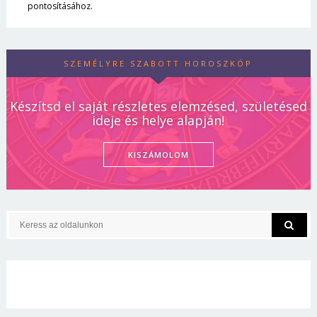
pontosításához.
SZEMÉLYRE SZABOTT HOROSZKÓP
Készítsd el saját részletes elemzésed, születésed
ideje és helye alapján!
KISZÁMOLOM