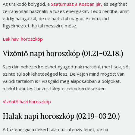
Az uralkodó bolygód, a
Szaturnusz a Kosban jár,
és segíthet
célirányosan használni a tüzes energiákat. Tedd rendbe, amit
eddig halogattál, de ne hajts túl magad. Az intuíciód
figyelmeztet, ha túl messzire mész.
Bak havi horoszkóp
Vízöntő napi horoszkóp (01.21-02.18.)
Szerdán nehezedre eshet nyugodtnak maradni, mert sok, sőt
szinte túl sok lehetőséged lesz. De vajon mind mögött van
valódi tartalom is? Vizsgáld meg alaposabban a dolgokat,
mielőtt döntést hozol, főleg érzelmi kérdésekben.
Vízöntő havi horoszkóp
Halak napi horoszkóp (02.19-03.20.)
A tűz energiája neked talán túl intenzív lehet, de ha