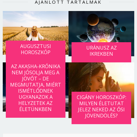
AJÁNLOTT TARTALMAK
AUGUSZTUSI
URÁNUSZ AZ
HOROSZKÓP
IKREKBEN
AZ AKASHA-KRÓNIKA
NEM JÓSOLJA MEG A
JÖVŐT – DE
MEGMUTATJA, MIÉRT
ISMÉTLŐDNEK
UGYANAZOK A
CIGÁNY HOROSZKÓP:
HELYZETEK AZ
MILYEN ÉLETUTAT
ÉLETÜNKBEN
JELEZ NEKED AZ ŐSI
JÖVENDÖLÉS?