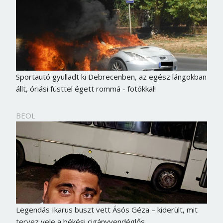
Sportautó gyulladt ki Debrecenben, az egész lángokban
állt, óriási füsttel égett rommá - fotókkal!
BEOL
Legendás Ikarus buszt vett Ásós Géza – kiderült, mit
tervez vele a békési cigányvendéglős