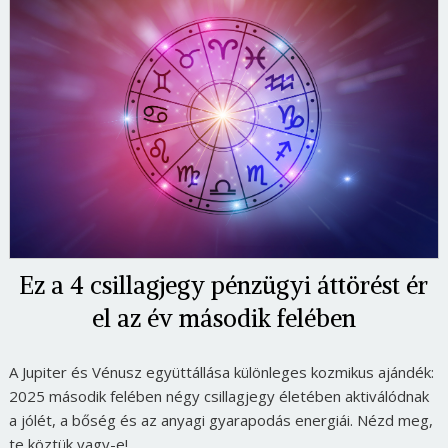
Ez a 4 csillagjegy pénzügyi áttörést ér
el az év második felében
A Jupiter és Vénusz együttállása különleges kozmikus ajándék:
2025 második felében négy csillagjegy életében aktiválódnak
a jólét, a bőség és az anyagi gyarapodás energiái. Nézd meg,
te köztük vagy-e!