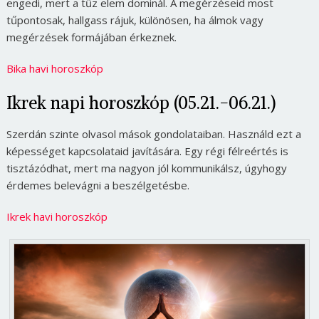
engedi, mert a tűz elem dominál. A megérzéseid most
tűpontosak, hallgass rájuk, különösen, ha álmok vagy
megérzések formájában érkeznek.
Bika havi horoszkóp
Ikrek napi horoszkóp (05.21.-06.21.)
Szerdán szinte olvasol mások gondolataiban. Használd ezt a
képességet kapcsolataid javítására. Egy régi félreértés is
tisztázódhat, mert ma nagyon jól kommunikálsz, úgyhogy
érdemes belevágni a beszélgetésbe.
Ikrek havi horoszkóp