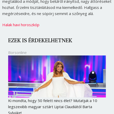
megtalálod a módját, hogy belülről irányítsd, nagy áttöréseket
hozhat. Érzelmi tisztánlátásod ma kiemelkedő. Hallgass a
megérzéseidre, és ne söpörj semmit a szőnyeg alá.
Halak havi horoszkóp
EZEK IS ÉRDEKELHETNEK
Borsonline
Ki mondta, hogy 50 felett nincs élet? Mutatjuk a 10
legszexibb magyar sztárt Liptai Claudiától Barta
Sylviáig!