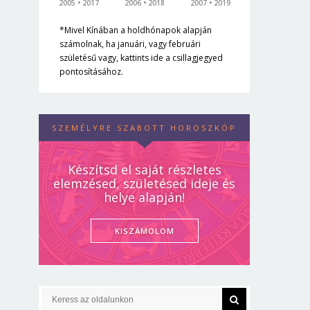
2005
2017
2006
2018
2007
2019
*Mivel Kínában a holdhónapok alapján
számolnak, ha januári, vagy februári
születésű vagy, kattints ide a csillagjegyed
pontosításához.
SZEMÉLYRE SZABOTT HOROSZKÓP
Készítsd el saját részletes
elemzésed, születésed ideje és
helye alapján!
KISZÁMOLOM