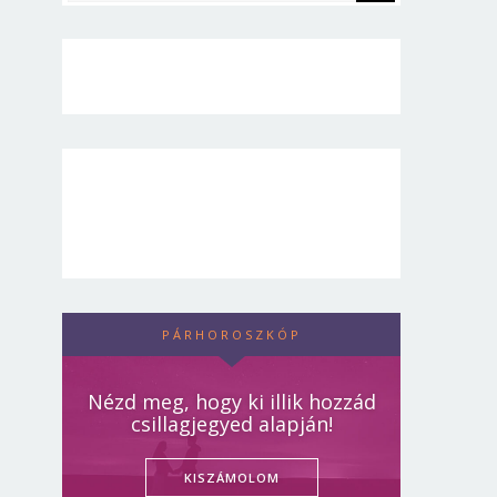
PÁRHOROSZKÓP
Nézd meg, hogy ki illik hozzád
csillagjegyed alapján!
KISZÁMOLOM