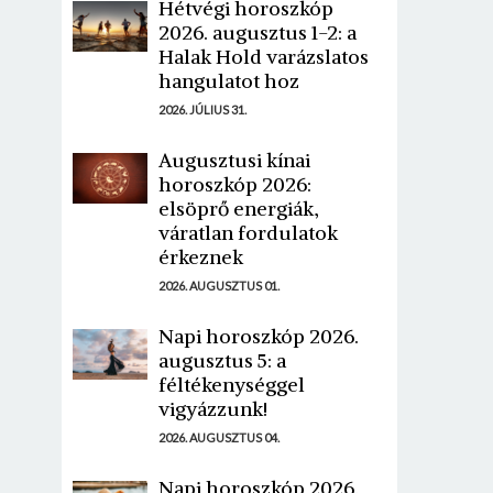
Hétvégi horoszkóp
2026. augusztus 1-2: a
Halak Hold varázslatos
hangulatot hoz
2026. JÚLIUS 31.
Augusztusi kínai
horoszkóp 2026:
elsöprő energiák,
váratlan fordulatok
érkeznek
2026. AUGUSZTUS 01.
Napi horoszkóp 2026.
augusztus 5: a
féltékenységgel
vigyázzunk!
2026. AUGUSZTUS 04.
Napi horoszkóp 2026.