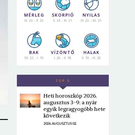
MÉRLEG
SKORPIÓ
NYILAS
IX. 23. - X. 22.
X. 23. - XI. 21.
XI. 22. - XII. 21.
BAK
VÍZÖNTŐ
HALAK
XII. 22. - I. 19.
I. 20. - II. 18.
II. 19. - III. 20.
TOP 5
Heti horoszkóp 2026.
augusztus 3-9: a nyár
egyik legragyogóbb hete
következik
2026. AUGUSZTUS 02.