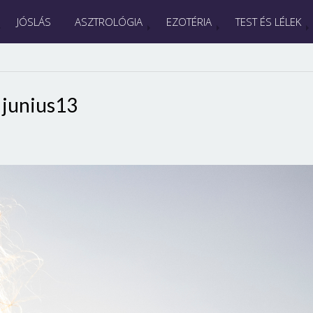
JÓSLÁS
ASZTROLÓGIA
EZOTÉRIA
TEST ÉS LÉLEK
junius13