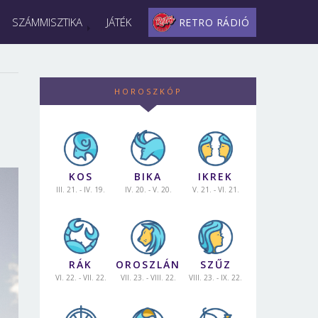
SZÁMMISZTIKA
JÁTÉK
RETRO RÁDIÓ
HOROSZKÓP
KOS
BIKA
IKREK
III. 21. - IV. 19.
IV. 20. - V. 20.
V. 21. - VI. 21.
RÁK
OROSZLÁN
SZŰZ
VI. 22. - VII. 22.
VII. 23. - VIII. 22.
VIII. 23. - IX. 22.