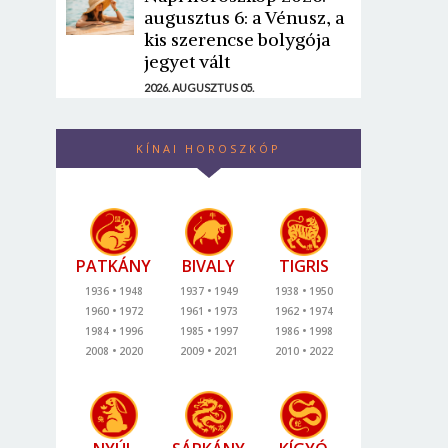
augusztus 6: a Vénusz, a
kis szerencse bolygója
jegyet vált
2026. AUGUSZTUS 05.
KÍNAI HOROSZKÓP
PATKÁNY
BIVALY
TIGRIS
1936
1948
1937
1949
1938
1950
1960
1972
1961
1973
1962
1974
1984
1996
1985
1997
1986
1998
2008
2020
2009
2021
2010
2022