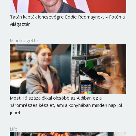
Jelszó
Tatán kapták lencsevégre Eddie Redmayne-t – Fotón a
világsztár
Mégse
Bejelentkezés
Mindmegette
Most 16 százalékkal olcsóbb az Aldiban ez a
háromrészes készlet, ami a konyhában minden nap jól
jöhet
Life