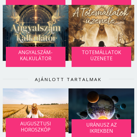
ANGYALSZÁM-
TOTEMÁLLATOK
KALKULÁTOR
ÜZENETE
AJÁNLOTT TARTALMAK
AUGUSZTUSI
URÁNUSZ AZ
HOROSZKÓP
IKREKBEN