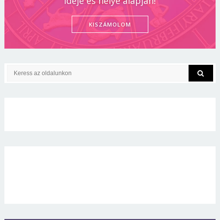
ideje és helye alapján!
KISZÁMOLOM