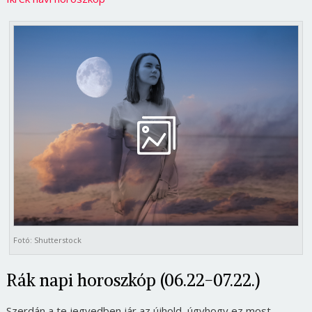
Fotó: Shutterstock
Rák napi horoszkóp (06.22-07.22.)
Szerdán a te jegyedben jár az újhold, úgyhogy ez most