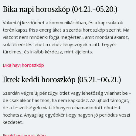
Bika napi horoszkóp (04.21.-05.20.)
Valami új kezdődhet a kommunikációban, és a kapcsolatok
terén kapsz friss energiákat a szerdai horoszkóp szerint. Ma
viszont nem mindenki fogja megérteni, amit mondani akarsz,
sok félreértés lehet a nehéz fényszögek miatt. Legyél
türelmes, és inkább kérdezz, mint kijelents.
Bika havi horoszkóp
Ikrek keddi horoszkóp (05.21.-06.21.)
Szerdán végre új pénzügyi ötlet vagy lehetőség villanhat be –
de csak akkor hasznos, ha nem kapkodsz. Az újhold támogat,
de a feszültségek miatt könnyen elhamarkodott döntést
hozhatsz. Anyagilag egyébként egy nagyon jó periódus veszi
kezdetét.
Ikrek havi horoszkóp