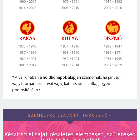
1990
2002
1979
1991
1980
1992
2014
2026
2003
2015
2004
2016
KAKAS
KUTYA
DISZNÓ
1933
1945
1934
1946
1935
1947
1957
1969
1958
1970
1959
1971
1981
1993
1982
1994
1983
1995
2005
2017
2006
2018
2007
2019
*Mivel Kínában a holdhónapok alapján számolnak, ha januári,
vagy februári születésű vagy, kattints ide a csillagjegyed
pontosításához.
SZEMÉLYRE SZABOTT HOROSZKÓP
Készítsd el saját részletes elemzésed, születésed