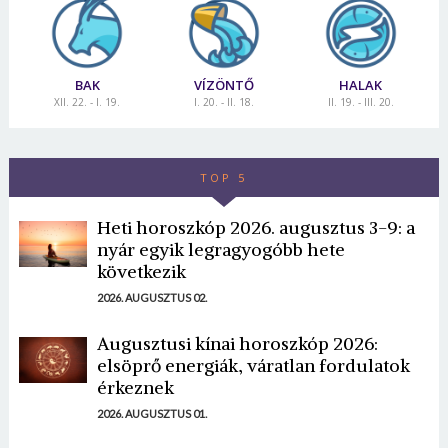
BAK
VÍZÖNTŐ
HALAK
XII. 22. - I. 19.
I. 20. - II. 18.
II. 19. - III. 20.
TOP 5
Heti horoszkóp 2026. augusztus 3-9: a
nyár egyik legragyogóbb hete
következik
2026. AUGUSZTUS 02.
Augusztusi kínai horoszkóp 2026:
elsöprő energiák, váratlan fordulatok
érkeznek
2026. AUGUSZTUS 01.