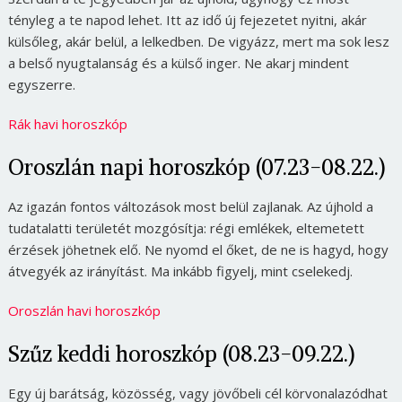
tényleg a te napod lehet. Itt az idő új fejezetet nyitni, akár
külsőleg, akár belül, a lelkedben. De vigyázz, mert ma sok lesz
a belső nyugtalanság és a külső inger. Ne akarj mindent
egyszerre.
Rák havi horoszkóp
Oroszlán napi horoszkóp (07.23-08.22.)
Az igazán fontos változások most belül zajlanak. Az újhold a
tudatalatti területét mozgósítja: régi emlékek, eltemetett
érzések jöhetnek elő. Ne nyomd el őket, de ne is hagyd, hogy
átvegyék az irányítást. Ma inkább figyelj, mint cselekedj.
Oroszlán havi horoszkóp
Szűz keddi horoszkóp (08.23-09.22.)
Egy új barátság, közösség, vagy jövőbeli cél körvonalazódhat