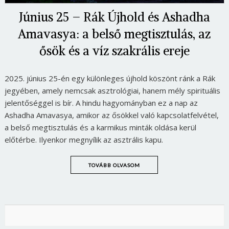
Június 25 – Rák Újhold és Ashadha
Amavasya: a belső megtisztulás, az
ősök és a víz szakrális ereje
2025. június 25-én egy különleges újhold köszönt ránk a Rák
jegyében, amely nemcsak asztrológiai, hanem mély spirituális
jelentőséggel is bír. A hindu hagyományban ez a nap az
Ashadha Amavasya, amikor az ősökkel való kapcsolatfelvétel,
a belső megtisztulás és a karmikus minták oldása kerül
előtérbe. Ilyenkor megnyílik az asztrális kapu.
TOVÁBB OLVASOM