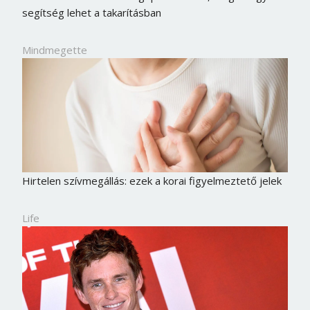
segítség lehet a takarításban
Mindmegette
Hirtelen szívmegállás: ezek a korai figyelmeztető jelek
Life
Borsonline bejelentkezés
E-mail cím vagy felhasználónév