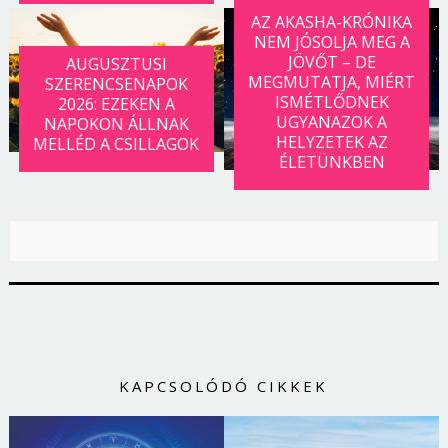
AZ AKASHA-KRÓNIKA
NEM JÓSOLJA MEG A
JÖVŐT – DE
AUGUSZTUSI
MEGMUTATJA, MIÉRT
SZERENCSENAPOK
ISMÉTLŐDNEK
2026: EZEKEN A
UGYANAZOK A
NAPOKON ÁLLNAK
HELYZETEK AZ
MELLÉD A CSILLAGOK
ÉLETÜNKBEN
KAPCSOLÓDÓ CIKKEK