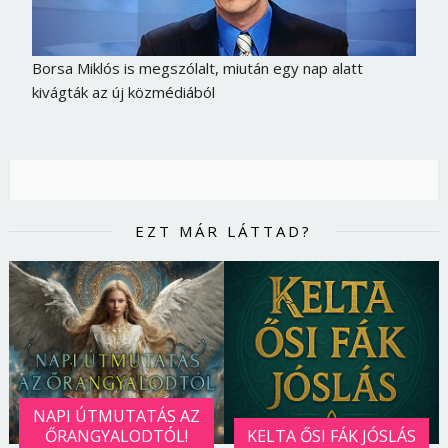
Borsa Miklós is megszólalt, miután egy nap alatt
kivágták az új közmédiából
EZT MÁR LÁTTAD?
NAPI ÚTMUTATÁS AZ
ŐRANGYALODTÓL!
KELTA ŐSI FÁK JÓSLÁS