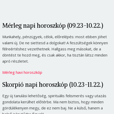
Mérleg napi horoszkóp (09.23-10.22.)
Munkahely, pénzügyek, célok, előrelépés: most ebben jöhet
valami új. De ne siettesd a dolgokat! A feszültségek könnyen
félreértéshez vezethetnek. Hallgass meg másokat, de a
döntést te hozd meg, és csak akkor, ha tisztán látsz minden
apró részletet.
Mérleg havi horoszkóp
Skorpió napi horoszkóp (10.23-11.22.)
Egy új tanulási lehetőség, spirituális felismerés vagy utazás
gondolata kerülhet előtérbe. Ma nem biztos, hogy minden
gördülékenyen megy, de ez nem baj. Ne a külső, hanem a
belső iránytűdre figyelj!