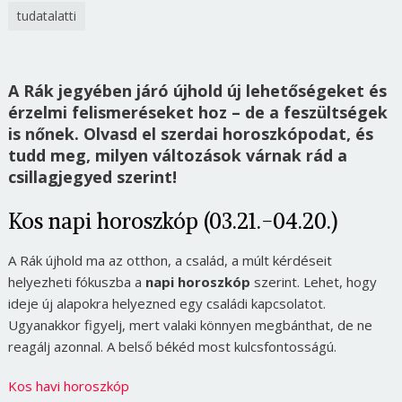
tudatalatti
A Rák jegyében járó újhold új lehetőségeket és
érzelmi felismeréseket hoz – de a feszültségek
is nőnek. Olvasd el szerdai horoszkópodat, és
tudd meg, milyen változások várnak rád a
csillagjegyed szerint!
Kos napi horoszkóp (03.21.-04.20.)
A Rák újhold ma az otthon, a család, a múlt kérdéseit
helyezheti fókuszba a
napi horoszkóp
szerint. Lehet, hogy
ideje új alapokra helyezned egy családi kapcsolatot.
Ugyanakkor figyelj, mert valaki könnyen megbánthat, de ne
reagálj azonnal. A belső békéd most kulcsfontosságú.
Kos havi horoszkóp