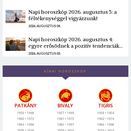
Napi horoszkóp 2026. augusztus 5: a
féltékenységgel vigyázzunk!
2026. AUGUSZTUS 04.
Napi horoszkóp 2026. augusztus 4:
egyre erősödnek a pozitív tendenciák...
2026. AUGUSZTUS 03.
KÍNAI HOROSZKÓP
PATKÁNY
BIVALY
TIGRIS
1936
1948
1937
1949
1938
1950
1960
1972
1961
1973
1962
1974
1984
1996
1985
1997
1986
1998
2008
2020
2009
2021
2010
2022