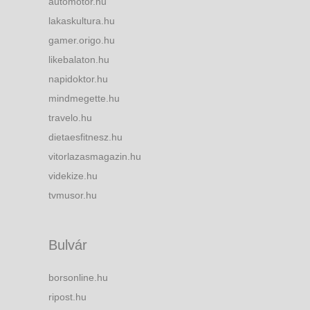
automotor.hu
lakaskultura.hu
gamer.origo.hu
likebalaton.hu
napidoktor.hu
mindmegette.hu
travelo.hu
dietaesfitnesz.hu
vitorlazasmagazin.hu
videkize.hu
tvmusor.hu
Bulvár
borsonline.hu
ripost.hu