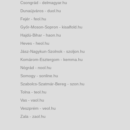
Csongrád - delmagyar.hu
Dunaújváros - duol.hu
Fejér - feol.hu
Győr-Moson-Sopron - kisalfold.hu
Hajdú-Bihar - haon.hu
Heves - heol.hu
Jász-Nagykun-Szolnok - szoljon.hu
Komárom-Esztergom - kemma.hu
Nógrád - nool.hu
Somogy - sonline.hu
Szabolcs-Szatmár-Bereg - szon.hu
Tolna - teol.hu
Vas - vaol.hu
Veszprém - veol.hu
Zala - zaol.hu