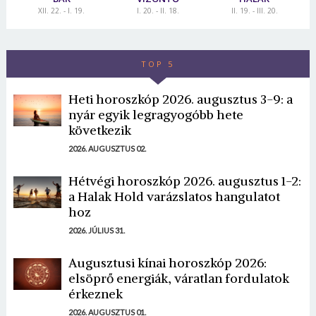
XII. 22. - I. 19.
I. 20. - II. 18.
II. 19. - III. 20.
TOP 5
Heti horoszkóp 2026. augusztus 3-9: a
nyár egyik legragyogóbb hete
következik
2026. AUGUSZTUS 02.
Hétvégi horoszkóp 2026. augusztus 1-2:
a Halak Hold varázslatos hangulatot
hoz
2026. JÚLIUS 31.
Augusztusi kínai horoszkóp 2026:
elsöprő energiák, váratlan fordulatok
érkeznek
2026. AUGUSZTUS 01.