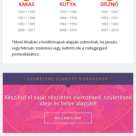
KAKAS
KUTYA
DISZNÓ
1933
1945
1934
1946
1935
1947
1957
1969
1958
1970
1959
1971
1981
1993
1982
1994
1983
1995
2005
2017
2006
2018
2007
2019
*Mivel Kínában a holdhónapok alapján számolnak, ha januári,
vagy februári születésű vagy, kattints ide a csillagjegyed
pontosításához.
SZEMÉLYRE SZABOTT HOROSZKÓP
Készítsd el saját részletes elemzésed, születésed
ideje és helye alapján!
KISZÁMOLOM