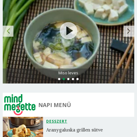
Miso leves
NAPI MENÜ
DESSZERT
Aranygaluska grillen sütve