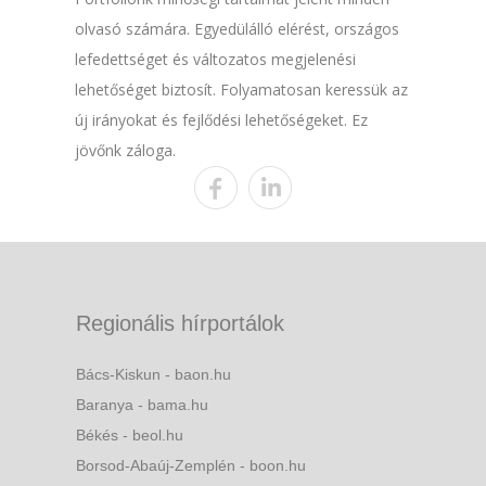
olvasó számára. Egyedülálló elérést, országos
lefedettséget és változatos megjelenési
lehetőséget biztosít. Folyamatosan keressük az
új irányokat és fejlődési lehetőségeket. Ez
jövőnk záloga.
Regionális hírportálok
Bács-Kiskun - baon.hu
Baranya - bama.hu
Békés - beol.hu
Borsod-Abaúj-Zemplén - boon.hu