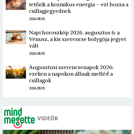
tetőzik a kozmikus energia – ezt hozza a
csillagjegyednek
2026.08.05.
Napi horoszkóp 2026. augusztus 6: a
Vénusz, a kis szerencse bolygója jegyet
Borsonline bejelentkezés
vált
2026.08.05.
E-mail cím vagy felhasználónév
Augusztusi szerencsenapok 2026:
ezeken a napokon állnak melléd a
csillagok
Jelszó
2026.08.05.
Mégse
Bejelentkezés
VIDEÓK