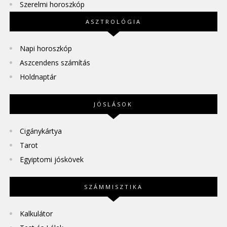
Szerelmi horoszkóp
ASZTROLÓGIA
Napi horoszkóp
Aszcendens számítás
Holdnaptár
JÓSLÁSOK
Cigánykártya
Tarot
Egyiptomi jóskövek
SZÁMMISZTIKA
Kalkulátor