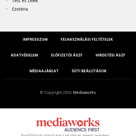
Test és Lélek
Ezotéria
IMPRESSZUM
FELHASZNÁLÁSI FELTÉTELEK
ADATVÉDELEM
ELŐFIZETŐI ÁSZF
HIRDETÉSI ÁSZF
MÉDIAAJÁNLAT
SÜTI BEÁLLÍTÁSOK
© Copyright 2026.
Mediaworks
Portfóliónk minőségi tartalmat jelent minden