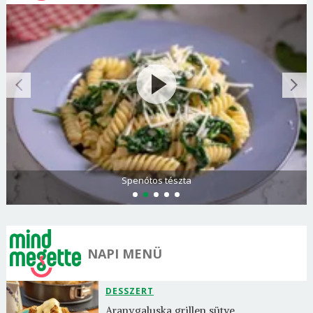
Olasz és görög paradicsomsaláta
NAPI MENÜ
DESSZERT
Aranygaluska grillen sütve