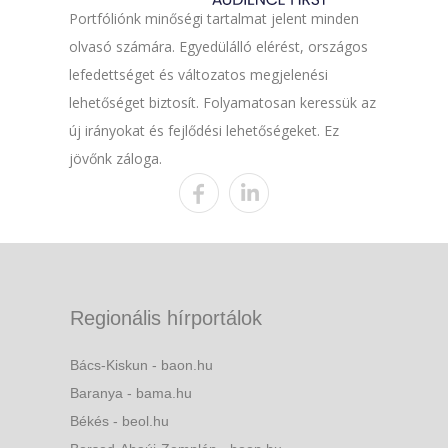
Portfóliónk minőségi tartalmat jelent minden
olvasó számára. Egyedülálló elérést, országos
lefedettséget és változatos megjelenési
lehetőséget biztosít. Folyamatosan keressük az
új irányokat és fejlődési lehetőségeket. Ez
jövőnk záloga.
Regionális hírportálok
Bács-Kiskun - baon.hu
Baranya - bama.hu
Békés - beol.hu