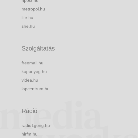
ripost.hu
metropol.hu
life.hu
she.hu
Szolgáltatás
freemail.hu
koponyeg.hu
videa.hu
lapcentrum.hu
Rádió
radio1gong.hu
hirfm.hu