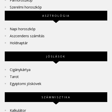
Párhoroszkóp
Szerelmi horoszkóp
ASZTROLÓGIA
Napi horoszkóp
Aszcendens számítás
Holdnaptár
JÓSLÁSOK
Cigánykártya
Tarot
Egyiptomi jóskövek
SZÁMMISZTIKA
Kalkulátor