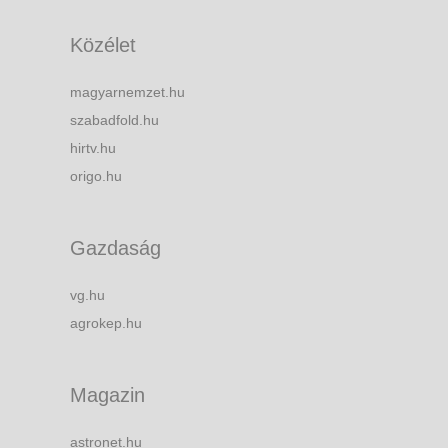
Közélet
magyarnemzet.hu
szabadfold.hu
hirtv.hu
origo.hu
Gazdaság
vg.hu
agrokep.hu
Magazin
astronet.hu