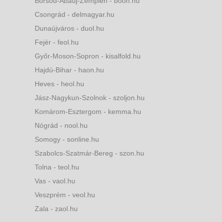
Borsod-Abaúj-Zemplén - boon.hu
Csongrád - delmagyar.hu
Dunaújváros - duol.hu
Fejér - feol.hu
Győr-Moson-Sopron - kisalfold.hu
Hajdú-Bihar - haon.hu
Heves - heol.hu
Jász-Nagykun-Szolnok - szoljon.hu
Komárom-Esztergom - kemma.hu
Nógrád - nool.hu
Somogy - sonline.hu
Szabolcs-Szatmár-Bereg - szon.hu
Tolna - teol.hu
Vas - vaol.hu
Veszprém - veol.hu
Zala - zaol.hu