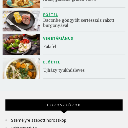
FŐÉTEL
Baconbe göngyölt sertésszűz rakott 
burgonyával
VEGETÁRIÁNUS
Falafel
ELŐÉTEL
Újházy tyúkhúsleves
HOROSZKÓPOK
Személyre szabott horoszkóp