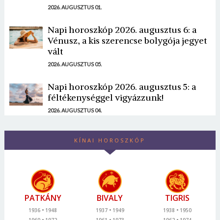
2026. AUGUSZTUS 01.
Napi horoszkóp 2026. augusztus 6: a
Vénusz, a kis szerencse bolygója jegyet
vált
2026. AUGUSZTUS 05.
Napi horoszkóp 2026. augusztus 5: a
féltékenységgel vigyázzunk!
2026. AUGUSZTUS 04.
KÍNAI HOROSZKÓP
PATKÁNY
BIVALY
TIGRIS
1936
1948
1937
1949
1938
1950
1960
1972
1961
1973
1962
1974