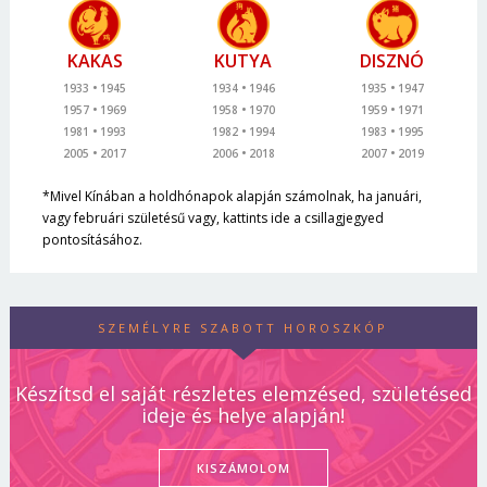
KAKAS
KUTYA
DISZNÓ
1933
1945
1934
1946
1935
1947
1957
1969
1958
1970
1959
1971
1981
1993
1982
1994
1983
1995
2005
2017
2006
2018
2007
2019
*Mivel Kínában a holdhónapok alapján számolnak, ha januári,
vagy februári születésű vagy, kattints ide a csillagjegyed
pontosításához.
SZEMÉLYRE SZABOTT HOROSZKÓP
Készítsd el saját részletes elemzésed, születésed
ideje és helye alapján!
KISZÁMOLOM