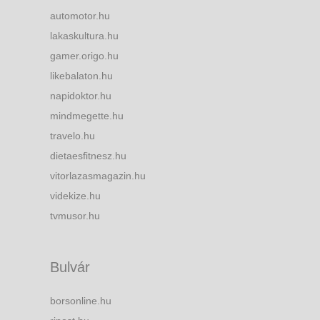
automotor.hu
lakaskultura.hu
gamer.origo.hu
likebalaton.hu
napidoktor.hu
mindmegette.hu
travelo.hu
dietaesfitnesz.hu
vitorlazasmagazin.hu
videkize.hu
tvmusor.hu
Bulvár
borsonline.hu