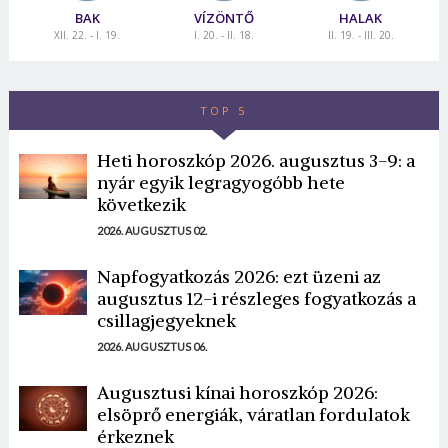
BAK
VÍZÖNTŐ
HALAK
XII. 22. - I. 19.
I. 20. - II. 18.
II. 19. - III. 20.
TOP 5
Heti horoszkóp 2026. augusztus 3-9: a
nyár egyik legragyogóbb hete
következik
2026. AUGUSZTUS 02.
Napfogyatkozás 2026: ezt üzeni az
augusztus 12-i részleges fogyatkozás a
csillagjegyeknek
2026. AUGUSZTUS 06.
Augusztusi kínai horoszkóp 2026:
elsöprő energiák, váratlan fordulatok
érkeznek