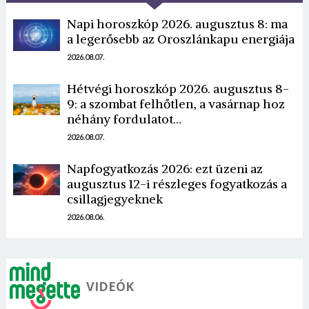
Napi horoszkóp 2026. augusztus 8: ma
a legerősebb az Oroszlánkapu energiája
2026.08.07.
Hétvégi horoszkóp 2026. augusztus 8-
9: a szombat felhőtlen, a vasárnap hoz
Borsonline bejelentkezés
néhány fordulatot…
2026.08.07.
E-mail cím vagy felhasználónév
Napfogyatkozás 2026: ezt üzeni az
augusztus 12-i részleges fogyatkozás a
Jelszó
csillagjegyeknek
2026.08.06.
Mégse
Bejelentkezés
VIDEÓK