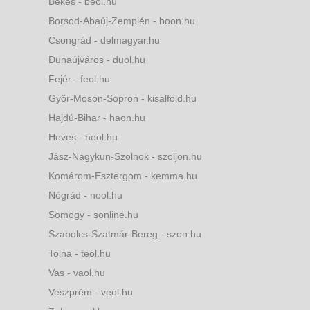
Békés - beol.hu
Borsod-Abaúj-Zemplén - boon.hu
Csongrád - delmagyar.hu
Dunaújváros - duol.hu
Fejér - feol.hu
Győr-Moson-Sopron - kisalfold.hu
Hajdú-Bihar - haon.hu
Heves - heol.hu
Jász-Nagykun-Szolnok - szoljon.hu
Komárom-Esztergom - kemma.hu
Nógrád - nool.hu
Somogy - sonline.hu
Szabolcs-Szatmár-Bereg - szon.hu
Tolna - teol.hu
Vas - vaol.hu
Veszprém - veol.hu