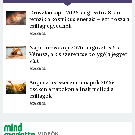
Oroszlánkapu 2026: augusztus 8-án
tetőzik a kozmikus energia – ezt hozza a
csillagjegyednek
2026.08.05.
Napi horoszkóp 2026. augusztus 6: a
Borsonline bejelentkezés
Vénusz, a kis szerencse bolygója jegyet
vált
E-mail cím vagy felhasználónév
2026.08.05.
Augusztusi szerencsenapok 2026:
ezeken a napokon állnak melléd a
Jelszó
csillagok
2026.08.05.
Mégse
Bejelentkezés
VIDEÓK