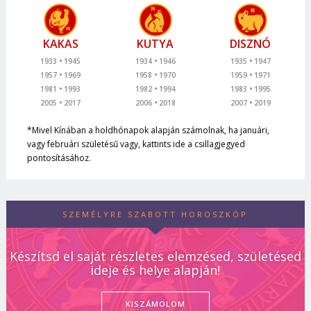
KAKAS
KUTYA
DISZNÓ
1933
1945
1934
1946
1935
1947
1957
1969
1958
1970
1959
1971
1981
1993
1982
1994
1983
1995
2005
2017
2006
2018
2007
2019
*Mivel Kínában a holdhónapok alapján számolnak, ha januári,
vagy februári születésű vagy, kattints ide a csillagjegyed
pontosításához.
SZEMÉLYRE SZABOTT HOROSZKÓP
Készítsd el saját részletes elemzésed, születésed
ideje és helye alapján!
KISZÁMOLOM