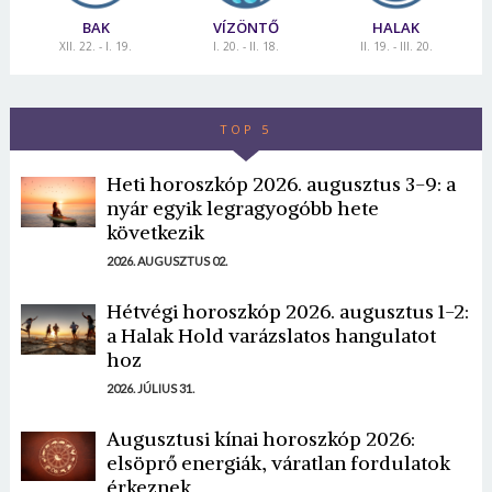
BAK
VÍZÖNTŐ
HALAK
XII. 22. - I. 19.
I. 20. - II. 18.
II. 19. - III. 20.
TOP 5
Heti horoszkóp 2026. augusztus 3-9: a
nyár egyik legragyogóbb hete
következik
2026. AUGUSZTUS 02.
Hétvégi horoszkóp 2026. augusztus 1-2:
a Halak Hold varázslatos hangulatot
hoz
2026. JÚLIUS 31.
Augusztusi kínai horoszkóp 2026:
elsöprő energiák, váratlan fordulatok
érkeznek