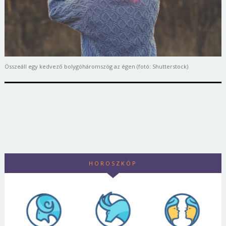
Összeáll egy kedvező bolygóháromszög az égen (fotó: Shutterstock)
HOROSZKÓP