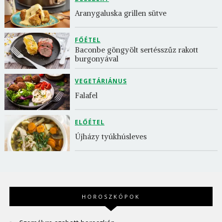
Aranygaluska grillen sütve
FŐÉTEL
Baconbe göngyölt sertésszűz rakott 
burgonyával
VEGETÁRIÁNUS
Falafel
ELŐÉTEL
Újházy tyúkhúsleves
HOROSZKÓPOK