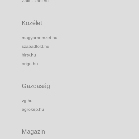
Zala - zaol.hu
Közélet
magyarnemzet.hu
szabadfold.hu
hirtv.hu
origo.hu
Gazdaság
vg.hu
agrokep.hu
Magazin