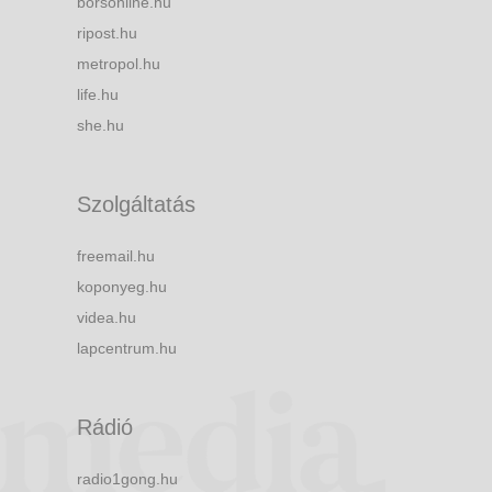
borsonline.hu
ripost.hu
metropol.hu
life.hu
she.hu
Szolgáltatás
freemail.hu
koponyeg.hu
videa.hu
lapcentrum.hu
Rádió
radio1gong.hu