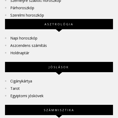
Személyre szabott horoszkóp
Párhoroszkóp
Szerelmi horoszkóp
ASZTROLÓGIA
Napi horoszkóp
Aszcendens számítás
Holdnaptár
JÓSLÁSOK
Cigánykártya
Tarot
Egyiptomi jóskövek
SZÁMMISZTIKA