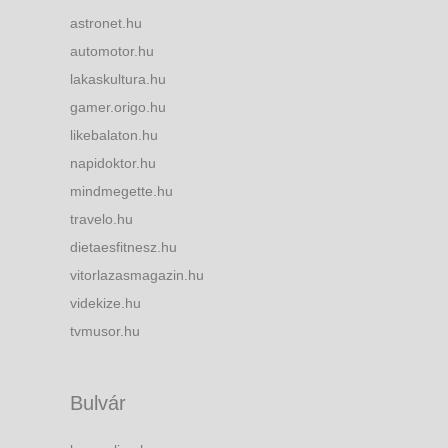
astronet.hu
automotor.hu
lakaskultura.hu
gamer.origo.hu
likebalaton.hu
napidoktor.hu
mindmegette.hu
travelo.hu
dietaesfitnesz.hu
vitorlazasmagazin.hu
videkize.hu
tvmusor.hu
Bulvár