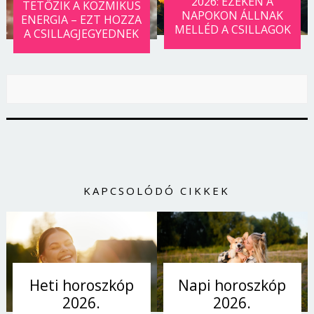
2026: EZEKEN A
TETŐZIK A KOZMIKUS
NAPOKON ÁLLNAK
ENERGIA – EZT HOZZA
MELLÉD A CSILLAGOK
A CSILLAGJEGYEDNEK
KAPCSOLÓDÓ CIKKEK
Napi horoszkóp
Heti horoszkóp
2026.
2026.