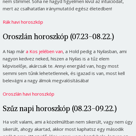
nem stimmel. Soha ne hagyd figyelmen kívül az intuíciódat,
mert az csalhatatlan iránymutatód egész életedben!
Rák havi horoszkóp
Oroszlán horoszkóp (07.23-08.22.)
A Nap már
a Kos jelében van
, a Hold pedig a Nyilasban, ami
nagyon kedvez neked, hiszen a Nyilas is a tűz elem
képviselője, akárcsak te. Annyi energiád van, hogy most
semmi sem tűnik lehetetlennek, és igazad is van, most kell
belevágni a nagy álmok megvalósításába!
Oroszlán havi horoszkóp
Szűz napi horoszkóp (08.23-09.22.)
Ha volt valami, ami a közelmúltban nem sikerült, vagy nem úgy
sikerült, ahogy akartad, akkor most kaphatsz egy második