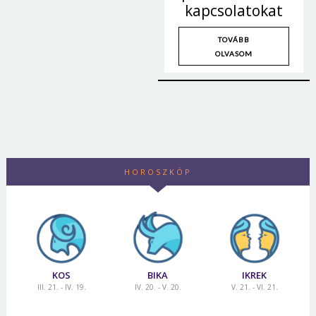
kapcsolatokat
TOVÁBB
OLVASOM
HOROSZKÓP
KOS
BIKA
IKREK
III. 21. - IV. 19.
IV. 20. - V. 20.
V. 21. - VI. 21.