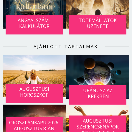
ANGYALSZÁM-
TOTEMÁLLATOK
KALKULÁTOR
ÜZENETE
AJÁNLOTT TARTALMAK
AUGUSZTUSI
URÁNUSZ AZ
HOROSZKÓP
IKREKBEN
AUGUSZTUSI
OROSZLÁNKAPU 2026:
SZERENCSENAPOK
AUGUSZTUS 8-ÁN