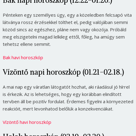
Bak napi horoszkóp (12.22-01.20.)
Pénteken egy személyes ügy, egy a közeledben felcsapó vita
látványa rossz érzésekkel tölthet el, pedig valójában semmi
közöd sincs az egészhez, pláne nem vagy okozója. Próbáld
meg elszigetelni magad lelkileg ettől, főleg, ha amúgy sem
tehetsz ellene semmit.
Bak havi horoszkóp
Vízöntő napi horoszkóp (01.21-02.18.)
A mai nap egy váratlan látogatót hozhat, aki ráadásul jó hírrel
is érkezik. Az is lehetséges, hogy egy korábban elindított
tervben áll be pozitív fordulat. Érdemes figyelni a környezeted
reakcióit, mert levonhatod belőlük a konzekvenciákat.
Vízöntő havi horoszkóp