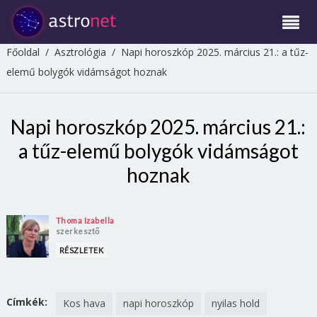
Főoldal
/
Asztrológia
/
Napi horoszkóp 2025. március 21.: a tűz-
elemű bolygók vidámságot hoznak
Napi horoszkóp 2025. március 21.:
a tűz-elemű bolygók vidámságot
hoznak
Thoma Izabella
szerkesztő
RÉSZLETEK
Címkék:
Kos hava
napi horoszkóp
nyilas hold