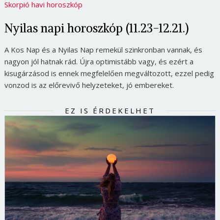
Skorpió havi horoszkóp
Nyilas napi horoszkóp (11.23-12.21.)
A Kos Nap és a Nyilas Nap remekül szinkronban vannak, és
nagyon jól hatnak rád. Újra optimistább vagy, és ezért a
kisugárzásod is ennek megfelelően megváltozott, ezzel pedig
vonzod is az előrevivő helyzeteket, jó embereket.
EZ IS ÉRDEKELHET