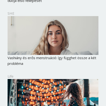
duója első fellépését
Jelszó
SHE
Mégse
Bejelentkezés
Vashiány és erős menstruáció: így függhet össze a két
probléma
Life