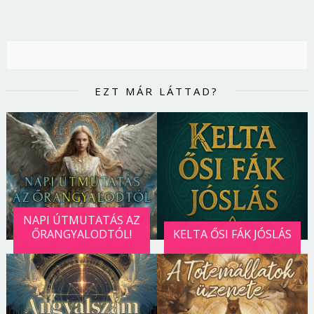
EZT MÁR LÁTTAD?
NAPI ÚTMUTATÁS AZ
ŐRANGYALODTÓL!
KELTA ŐSI FÁK JÓSLÁS