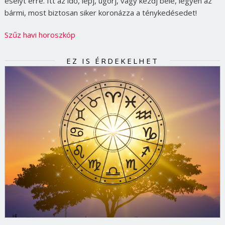
esélyt erre. Itt az idő, lépj, ugorj, vagy kezdj bele, legyen az
bármi, most biztosan siker koronázza a ténykedésedet!
Szűz havi horoszkóp
EZ IS ÉRDEKELHET