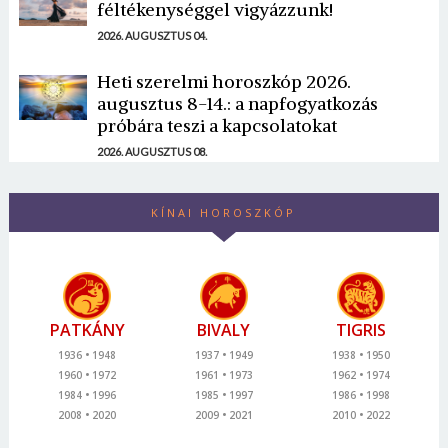
féltékenységgel vigyázzunk!
2026. AUGUSZTUS 04.
Heti szerelmi horoszkóp 2026.
augusztus 8-14.: a napfogyatkozás
próbára teszi a kapcsolatokat
2026. AUGUSZTUS 08.
KÍNAI HOROSZKÓP
PATKÁNY
BIVALY
TIGRIS
1936
1948
1937
1949
1938
1950
1960
1972
1961
1973
1962
1974
1984
1996
1985
1997
1986
1998
2008
2020
2009
2021
2010
2022