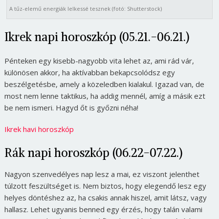
A tűz-elemű energiák lelkessé tesznek (fotó: Shutterstock)
Ikrek napi horoszkóp (05.21.-06.21.)
Pénteken egy kisebb-nagyobb vita lehet az, ami rád vár,
különösen akkor, ha aktívabban bekapcsolódsz egy
beszélgetésbe, amely a közeledben kialakul. Igazad van, de
most nem lenne taktikus, ha addig mennél, amíg a másik ezt
be nem ismeri. Hagyd őt is győzni néha!
Ikrek havi horoszkóp
Rák napi horoszkóp (06.22-07.22.)
Nagyon szenvedélyes nap lesz a mai, ez viszont jelenthet
túlzott feszültséget is. Nem biztos, hogy elegendő lesz egy
helyes döntéshez az, ha csakis annak hiszel, amit látsz, vagy
hallasz. Lehet ugyanis benned egy érzés, hogy talán valami