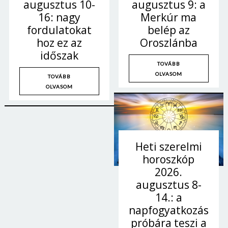
augusztus 9: a
augusztus 10-
Merkúr ma
16: nagy
belép az
fordulatokat
Oroszlánba
hoz ez az
időszak
TOVÁBB
OLVASOM
TOVÁBB
OLVASOM
Heti szerelmi
horoszkóp
2026.
augusztus 8-
14.: a
napfogyatkozás
próbára teszi a