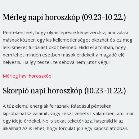
Mérleg napi horoszkóp (09.23-10.22.)
Pénteken leet, hogy olyan lépésre kényszerülsz, ami valaki
másnak közben egy kis kellemetlenséget okozhat és ez meg
lelkiismeret furdalást okoz benned. Hidd el azonban, hogy
nem lehet minden esetben mások érdekeit a magadé elé
helyezni. Ha így teszel, te sehová nem jutsz végül!
Mérleg havi horoszkóp
Skorpió napi horoszkóp (10.23-11.22.)
A tűz elemű energiák felráznak. Ráadásul pénteken
kipróbálhatsz valamit, vagy részt vehetsz valamiben, ami már
egy ideje érdekel. Ne is sokat teketóriázz, használd ki az
alkalmat! Az is lehet, hogy fordulat jön egy kapcsolatodban.