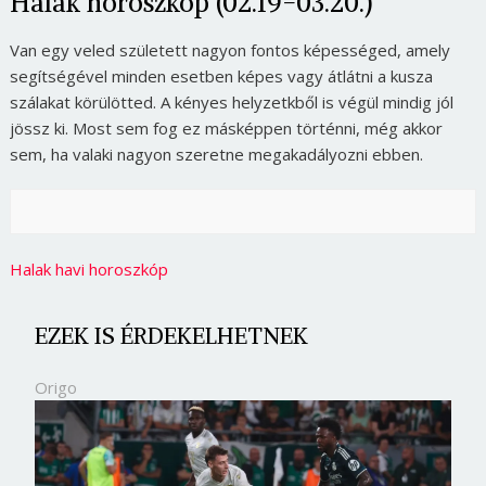
Halak horoszkóp (02.19-03.20.)
Van egy veled született nagyon fontos képességed, amely
segítségével minden esetben képes vagy átlátni a kusza
szálakat körülötted. A kényes helyzetkből is végül mindig jól
jössz ki. Most sem fog ez másképpen történni, még akkor
sem, ha valaki nagyon szeretne megakadályozni ebben.
Halak havi horoszkóp
EZEK IS ÉRDEKELHETNEK
Origo