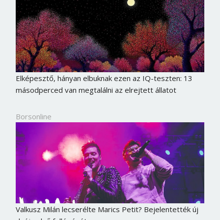
Elképesztő, hányan elbuknak ezen az IQ-teszten: 13
másodperced van megtalálni az elrejtett állatot
Borsonline
Borsonline bejelentkezés
E-mail cím vagy felhasználónév
Valkusz Milán lecserélte Marics Petit? Bejelentették új