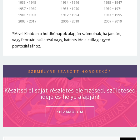
1933
1945
1934
1946
1935
1947
1957
1969
1958
1970
1959
1971
1981
1993
1982
1994
1983
1995
2005
2017
2006
2018
2007
2019
*Mivel Kínában a holdhónapok alapján számolnak, ha januári,
vagy februári születésű vagy, kattints ide a csillagjegyed
pontosításához.
SZEMÉLYRE SZABOTT HOROSZKÓP
Készítsd el saját részletes elemzésed, születésed
ideje és helye alapján!
KISZÁMOLOM