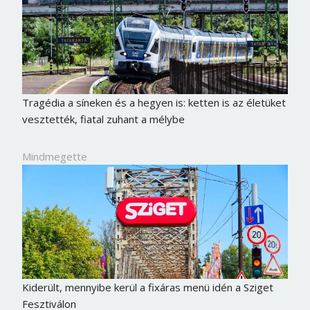
Tragédia a síneken és a hegyen is: ketten is az életüket
vesztették, fiatal zuhant a mélybe
Mindmegette
Kiderült, mennyibe kerül a fixáras menü idén a Sziget
Fesztiválon