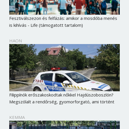
Fesztiválszezon és felfázás: amikor a mosdóba menés
is kihívás - Life (támogatott tartalom)
HAON
Filippínók erőszakoskodtak nőkkel Hajdúszoboszlón?
Megszólalt a rendőrség, gyomorforgató, ami történt
KEMMA