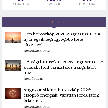
XII. 22. - I. 19.
I. 20. - II. 18.
II. 19. - III. 20.
TOP 5
Heti horoszkóp 2026. augusztus 3-9: a
nyár egyik legragyogóbb hete
következik
2026. AUGUSZTUS 02.
Hétvégi horoszkóp 2026. augusztus 1-2:
a Halak Hold varázslatos hangulatot
hoz
2026. JÚLIUS 31.
Augusztusi kínai horoszkóp 2026:
elsöprő energiák, váratlan fordulatok
érkeznek
2026. AUGUSZTUS 01.