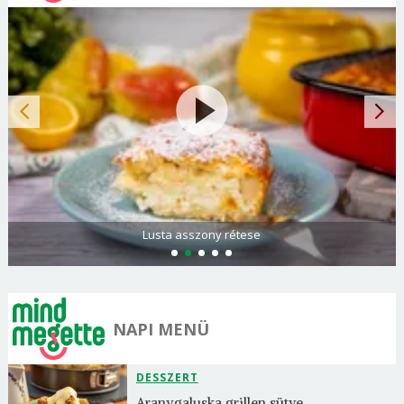
Spenótos palacsinta tejföllel töltve
NAPI MENÜ
DESSZERT
Aranygaluska grillen sütve