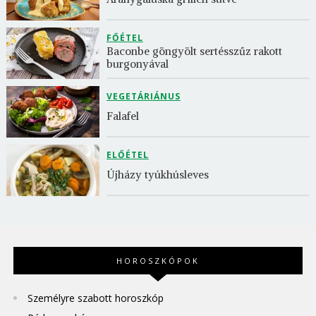
FŐÉTEL
Baconbe göngyölt sertésszűz rakott 
burgonyával
VEGETÁRIÁNUS
Falafel
ELŐÉTEL
Újházy tyúkhúsleves
HOROSZKÓPOK
Személyre szabott horoszkóp