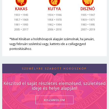
KAKAS
KUTYA
DISZNÓ
1933
1945
1934
1946
1935
1947
1957
1969
1958
1970
1959
1971
1981
1993
1982
1994
1983
1995
2005
2017
2006
2018
2007
2019
*Mivel Kínában a holdhónapok alapján számolnak, ha januári,
vagy februári születésű vagy, kattints ide a csillagjegyed
pontosításához.
SZEMÉLYRE SZABOTT HOROSZKÓP
Készítsd el saját részletes elemzésed, születésed
ideje és helye alapján!
KISZÁMOLOM