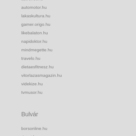
automotor.hu
lakaskultura.hu
gamer.origo.hu
likebalaton.hu
napidoktor.hu
mindmegette.hu
travelo.hu
dietaesfitnesz.hu
vitorlazasmagazin.hu
videkize.hu
tvmusor.hu
Bulvár
borsonline.hu