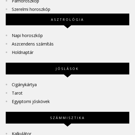
Párhoroszkóp
Szerelmi horoszkóp
ASZTROLÓGIA
Napi horoszkóp
Aszcendens számítás
Holdnaptár
JÓSLÁSOK
Cigánykártya
Tarot
Egyiptomi jóskövek
SZÁMMISZTIKA
Kalkulátor