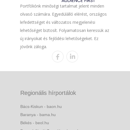
Portfóliónk minőségi tartalmat jelent minden
olvasó számára. Egyedülálló elérést, országos
lefedettséget és változatos megjelenési
lehetőséget biztosít. Folyamatosan keressük az
új irányokat és fejlődési lehetőségeket. Ez
jövőnk záloga.
Regionális hírportálok
Bács-Kiskun - baon.hu
Baranya - bama.hu
Békés - beol.hu