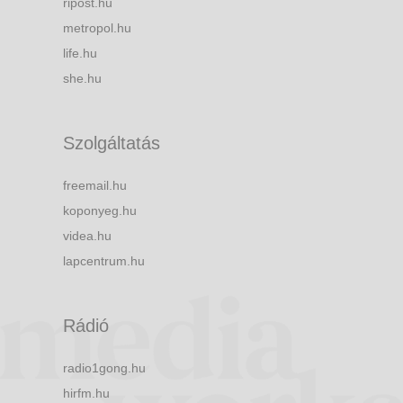
ripost.hu
metropol.hu
life.hu
she.hu
Szolgáltatás
freemail.hu
koponyeg.hu
videa.hu
lapcentrum.hu
Rádió
radio1gong.hu
hirfm.hu