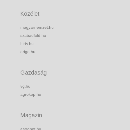
Közélet
magyarnemzet.hu
szabadfold.hu
hirtv.hu
origo.hu
Gazdaság
vg.hu
agrokep.hu
Magazin
astronet.hu