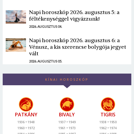
Napi horoszkóp 2026. augusztus 5: a
féltékenységgel vigyázzunk!
2026. AUGUSZTUS 04.
Napi horoszkóp 2026. augusztus 6: a
Vénusz, a kis szerencse bolygója jegyet
vált
2026. AUGUSZTUS 05.
KÍNAI HOROSZKÓP
PATKÁNY
BIVALY
TIGRIS
1936
1948
1937
1949
1938
1950
1960
1972
1961
1973
1962
1974
1984
1996
1985
1997
1986
1998