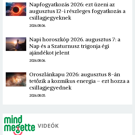
Napfogyatkozás 2026: ezt üzeni az
augusztus 12-i részleges fogyatkozás a
csillagjegyeknek
2026.08.06.
Napi horoszkóp 2026. augusztus 7: a
Nap és a Szaturnusz trigonja égi
Borsonline bejelentkezés
ajándékot jelent
2026.08.06.
E-mail cím vagy felhasználónév
Oroszlánkapu 2026: augusztus 8-án
tetőzik a kozmikus energia – ezt hozza a
Jelszó
csillagjegyednek
2026.08.05.
Mégse
Bejelentkezés
VIDEÓK