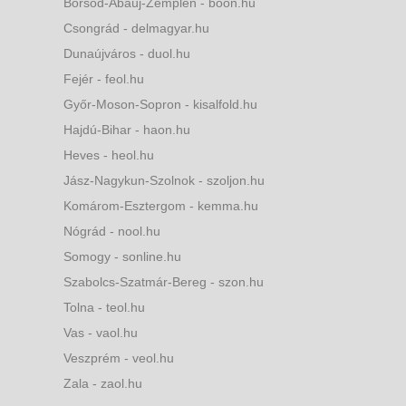
Borsod-Abaúj-Zemplén - boon.hu
Csongrád - delmagyar.hu
Dunaújváros - duol.hu
Fejér - feol.hu
Győr-Moson-Sopron - kisalfold.hu
Hajdú-Bihar - haon.hu
Heves - heol.hu
Jász-Nagykun-Szolnok - szoljon.hu
Komárom-Esztergom - kemma.hu
Nógrád - nool.hu
Somogy - sonline.hu
Szabolcs-Szatmár-Bereg - szon.hu
Tolna - teol.hu
Vas - vaol.hu
Veszprém - veol.hu
Zala - zaol.hu