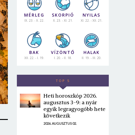
MÉRLEG
SKORPIÓ
NYILAS
IX. 23. - X. 22.
X. 23. - XI. 21.
XI. 22. - XII. 21.
BAK
VÍZÖNTŐ
HALAK
XII. 22. - I. 19.
I. 20. - II. 18.
II. 19. - III. 20.
TOP 5
Heti horoszkóp 2026.
augusztus 3-9: a nyár
egyik legragyogóbb hete
következik
2026. AUGUSZTUS 02.