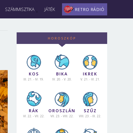
SZÁMMISZTIKA
JÁTÉK
RETRO RÁDIÓ
HOROSZKÓP
KOS
BIKA
IKREK
III. 21. - IV. 19.
IV. 20. - V. 20.
V. 21. - VI. 21.
RÁK
OROSZLÁN
SZŰZ
VI. 22. - VII. 22.
VII. 23. - VIII. 22.
VIII. 23. - IX. 22.