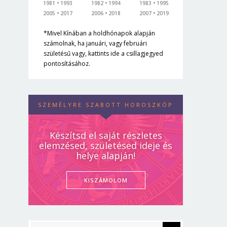
1981
1993
1982
1994
1983
1995
2005
2017
2006
2018
2007
2019
*Mivel Kínában a holdhónapok alapján
számolnak, ha januári, vagy februári
születésű vagy, kattints ide a csillagjegyed
pontosításához.
SZEMÉLYRE SZABOTT HOROSZKÓP
Készítsd el saját részletes
elemzésed, születésed ideje és
helye alapján!
KISZÁMOLOM