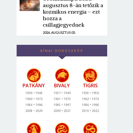
augusztus 8-án tetőzik a
kozmikus energia – ezt
hozza a
csillagjegyednek
2026. AUGUSZTUS 05.
KÍNAI HOROSZKÓP
PATKÁNY
BIVALY
TIGRIS
1936
1948
1937
1949
1938
1950
1960
1972
1961
1973
1962
1974
1984
1996
1985
1997
1986
1998
2008
2020
2009
2021
2010
2022