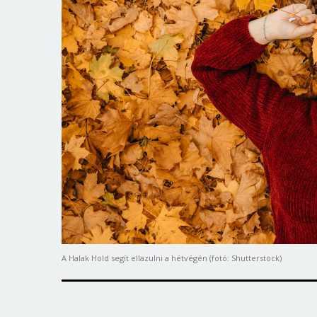
A Halak Hold segít ellazulni a hétvégén (fotó: Shutterstock)