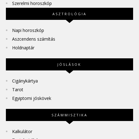
Szerelmi horoszkóp
ASZTROLÓGIA
Napi horoszkóp
Aszcendens számítás
Holdnaptár
JÓSLÁSOK
Cigánykártya
Tarot
Egyiptomi jóskövek
SZÁMMISZTIKA
Kalkulátor