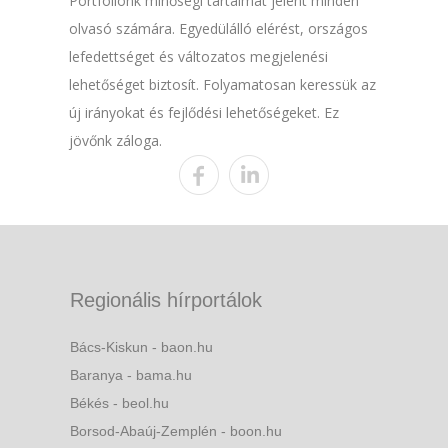
Portfóliónk minőségi tartalmat jelent minden
olvasó számára. Egyedülálló elérést, országos
lefedettséget és változatos megjelenési
lehetőséget biztosít. Folyamatosan keressük az
új irányokat és fejlődési lehetőségeket. Ez
jövőnk záloga.
Regionális hírportálok
Bács-Kiskun - baon.hu
Baranya - bama.hu
Békés - beol.hu
Borsod-Abaúj-Zemplén - boon.hu