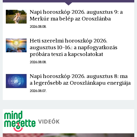
Napi horoszkóp 2026. augusztus 9: a
Merkúr ma belép az Oroszlánba
2026.08.08.
Heti szerelmi horoszkóp 2026.
Borsonline bejelentkezés
augusztus 10-16.: a napfogyatkozás
próbára teszi a kapcsolatokat
E-mail cím vagy felhasználónév
2026.08.08.
Napi horoszkóp 2026. augusztus 8: ma
a legerősebb az Oroszlánkapu energiája
Jelszó
2026.08.07.
Mégse
Bejelentkezés
VIDEÓK