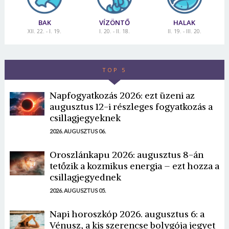
BAK
VÍZÖNTŐ
HALAK
XII. 22. - I. 19.
I. 20. - II. 18.
II. 19. - III. 20.
TOP 5
Napfogyatkozás 2026: ezt üzeni az
augusztus 12-i részleges fogyatkozás a
csillagjegyeknek
2026. AUGUSZTUS 06.
Oroszlánkapu 2026: augusztus 8-án
tetőzik a kozmikus energia – ezt hozza a
csillagjegyednek
2026. AUGUSZTUS 05.
Napi horoszkóp 2026. augusztus 6: a
Vénusz, a kis szerencse bolygója jegyet