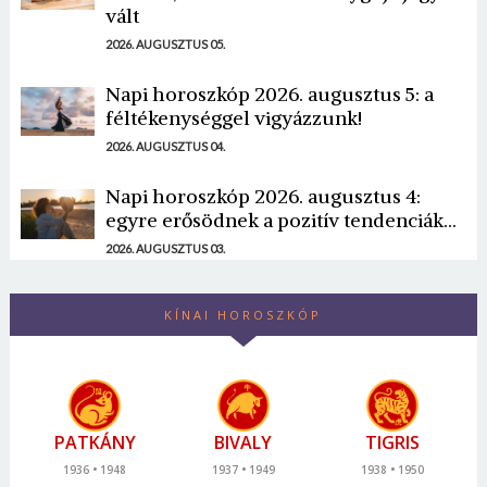
vált
2026. AUGUSZTUS 05.
Napi horoszkóp 2026. augusztus 5: a
féltékenységgel vigyázzunk!
2026. AUGUSZTUS 04.
Napi horoszkóp 2026. augusztus 4:
egyre erősödnek a pozitív tendenciák...
2026. AUGUSZTUS 03.
KÍNAI HOROSZKÓP
PATKÁNY
BIVALY
TIGRIS
1936
1948
1937
1949
1938
1950