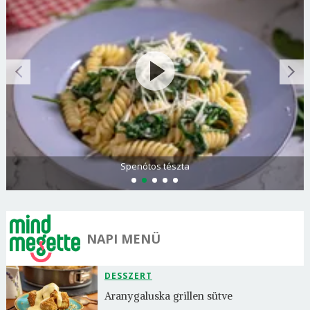
Görögdinnye-limonádé
NAPI MENÜ
DESSZERT
Aranygaluska grillen sütve