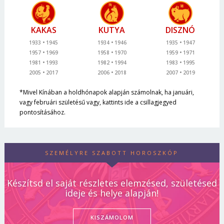
KAKAS
KUTYA
DISZNÓ
1933
1945
1934
1946
1935
1947
1957
1969
1958
1970
1959
1971
1981
1993
1982
1994
1983
1995
2005
2017
2006
2018
2007
2019
*Mivel Kínában a holdhónapok alapján számolnak, ha januári,
vagy februári születésű vagy, kattints ide a csillagjegyed
pontosításához.
SZEMÉLYRE SZABOTT HOROSZKÓP
Készítsd el saját részletes elemzésed, születésed
ideje és helye alapján!
KISZÁMOLOM