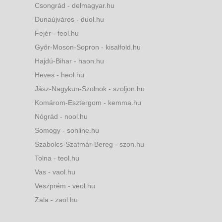
Csongrád - delmagyar.hu
Dunaújváros - duol.hu
Fejér - feol.hu
Győr-Moson-Sopron - kisalfold.hu
Hajdú-Bihar - haon.hu
Heves - heol.hu
Jász-Nagykun-Szolnok - szoljon.hu
Komárom-Esztergom - kemma.hu
Nógrád - nool.hu
Somogy - sonline.hu
Szabolcs-Szatmár-Bereg - szon.hu
Tolna - teol.hu
Vas - vaol.hu
Veszprém - veol.hu
Zala - zaol.hu