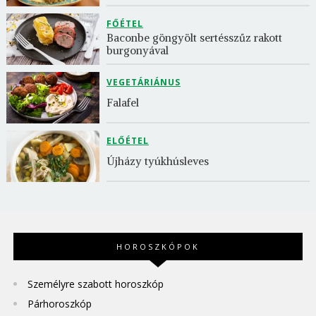
FŐÉTEL
Baconbe göngyölt sertésszűz rakott 
burgonyával
VEGETÁRIÁNUS
Falafel
ELŐÉTEL
Újházy tyúkhúsleves
HOROSZKÓPOK
Személyre szabott horoszkóp
Párhoroszkóp