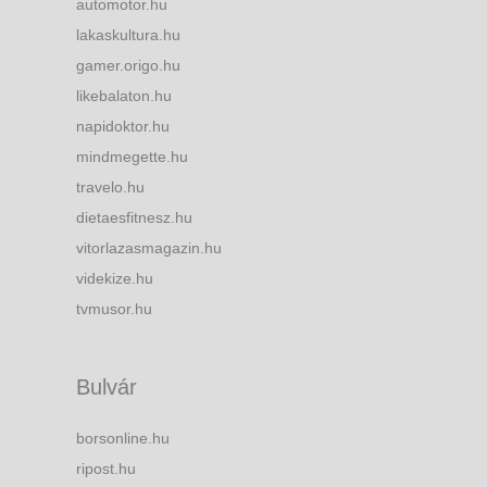
automotor.hu
lakaskultura.hu
gamer.origo.hu
likebalaton.hu
napidoktor.hu
mindmegette.hu
travelo.hu
dietaesfitnesz.hu
vitorlazasmagazin.hu
videkize.hu
tvmusor.hu
Bulvár
borsonline.hu
ripost.hu