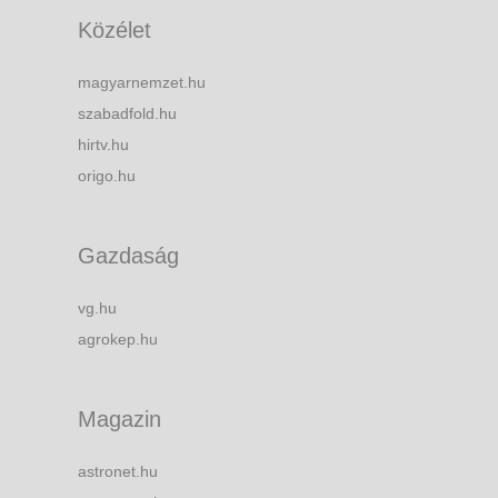
Közélet
magyarnemzet.hu
szabadfold.hu
hirtv.hu
origo.hu
Gazdaság
vg.hu
agrokep.hu
Magazin
astronet.hu