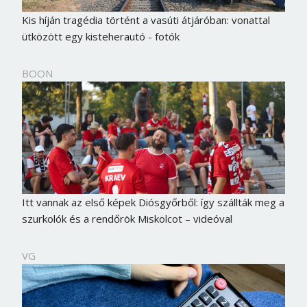
Kis híján tragédia történt a vasúti átjáróban: vonattal
ütközött egy kisteherautó - fotók
BOON
Itt vannak az első képek Diósgyőrből: így szállták meg a
szurkolók és a rendőrök Miskolcot – videóval
VG