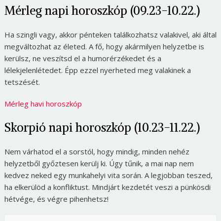
Mérleg napi horoszkóp (09.23-10.22.)
Ha szingli vagy, akkor pénteken találkozhatsz valakivel, aki által
megváltozhat az életed. A fő, hogy akármilyen helyzetbe is
kerülsz, ne veszítsd el a humorérzékedet és a
lélekjelenlétedet. Épp ezzel nyerheted meg valakinek a
tetszését.
Mérleg havi horoszkóp
Skorpió napi horoszkóp (10.23-11.22.)
Nem várhatod el a sorstól, hogy mindig, minden nehéz
helyzetből győztesen kerülj ki. Úgy tűnik, a mai nap nem
kedvez neked egy munkahelyi vita során. A legjobban teszed,
ha elkerülöd a konfliktust. Mindjárt kezdetét veszi a pünkösdi
hétvége, és végre pihenhetsz!