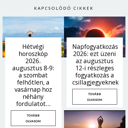
KAPCSOLÓDÓ CIKKEK
Hétvégi
Napfogyatkozás
horoszkóp
2026: ezt üzeni
2026.
az augusztus
augusztus 8-9:
12-i részleges
a szombat
fogyatkozás a
felhőtlen, a
csillagjegyeknek
vasárnap hoz
TOVÁBB
néhány
OLVASOM
fordulatot…
TOVÁBB
OLVASOM