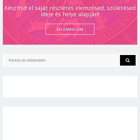
Készítsd el saját részletes elemzésed, születésed
ideje és helye alapján!
KISZÁMOLOM