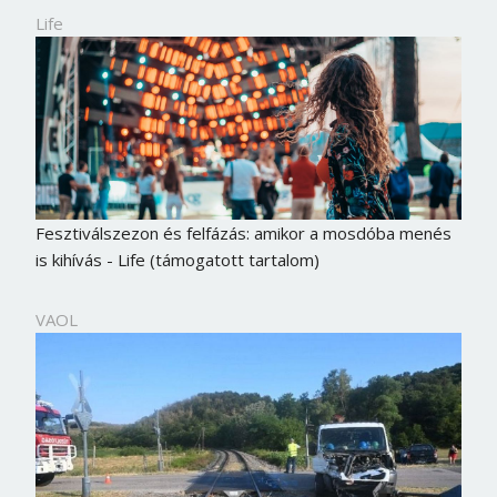
Life
Fesztiválszezon és felfázás: amikor a mosdóba menés
is kihívás - Life (támogatott tartalom)
VAOL