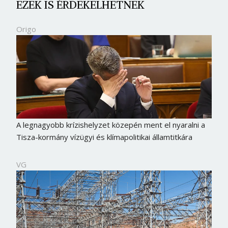
EZEK IS ÉRDEKELHETNEK
Origo
A legnagyobb krízishelyzet közepén ment el nyaralni a
Tisza-kormány vízügyi és klímapolitikai államtitkára
VG