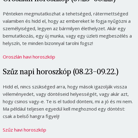
Pénteken megmutatkozhat a tehetséged, rátermettséged
valamiben és hidd el, hogy az embereket le fogja nyűgözni a
személyiséged, legyen az bármilyen élethelyzet. Akár egy
bemutatkozás, egy új munka, vagy egy üzleti megbeszélés a
helyszín, te minden bizonnyal tarolni fogsz!
Oroszlán havi horoszkóp
Szűz napi horoszkóp (08.23-09.22.)
Hidd el, nincs szükséged arra, hogy mások igazolják vissza
véleményedet, vagy döntéseid helyességét, vagy akár azt,
hogy csinos vagy-e. Te is el tudod dönteni, mi a jó és mi nem.
Ma például teljesen egyedül kell meghoznod egy döntést:
csak a belső hangra figyelj!
Szűz havi horoszkóp