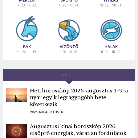
MÉRLEG
SKORPIÓ
NYILAS
IX. 23. - X. 22.
X. 23. - XI. 21.
XI. 22. - XII. 21.
BAK
VÍZÖNTŐ
HALAK
XII. 22. - I. 19.
I. 20. - II. 18.
II. 19. - III. 20.
TOP 5
Heti horoszkóp 2026. augusztus 3-9: a
nyár egyik legragyogóbb hete
következik
2026. AUGUSZTUS 02.
Augusztusi kínai horoszkóp 2026:
elsöprő energiák, váratlan fordulatok