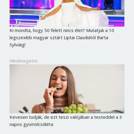
Jelszó
Ki mondta, hogy 50 felett nincs élet? Mutatjuk a 10
Mégse
Bejelentkezés
legszexibb magyar sztárt Liptai Claudiától Barta
Sylviáig!
Mindmegette
Kevesen tudják, de ezt teszi valójában a testeddel a 3
napos gyümölcsdiéta