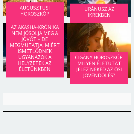
AUGUSZTUSI
URÁNUSZ AZ
HOROSZKÓP
IKREKBEN
AZ AKASHA-KRÓNIKA
NEM JÓSOLJA MEG A
JÖVŐT – DE
MEGMUTATJA, MIÉRT
ISMÉTLŐDNEK
UGYANAZOK A
CIGÁNY HOROSZKÓP:
HELYZETEK AZ
MILYEN ÉLETUTAT
ÉLETÜNKBEN
JELEZ NEKED AZ ŐSI
JÖVENDÖLÉS?