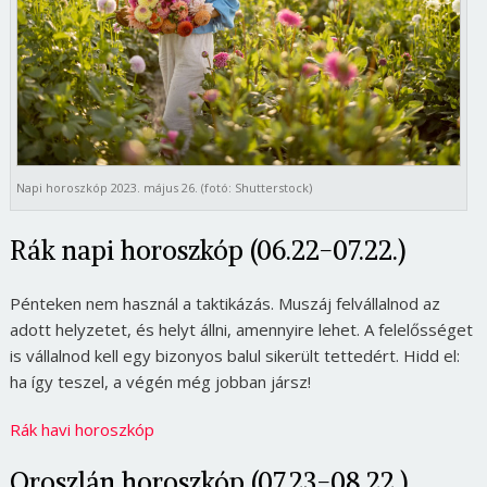
Napi horoszkóp 2023. május 26. (fotó: Shutterstock)
Rák napi horoszkóp (06.22-07.22.)
Pénteken nem használ a taktikázás. Muszáj felvállalnod az
adott helyzetet, és helyt állni, amennyire lehet. A felelősséget
is vállalnod kell egy bizonyos balul sikerült tettedért. Hidd el:
ha így teszel, a végén még jobban jársz!
Rák havi horoszkóp
Oroszlán horoszkóp (07.23-08.22.)