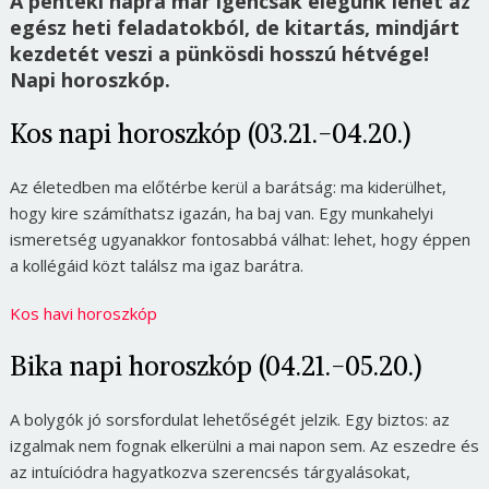
A pénteki napra már igencsak elegünk lehet az
egész heti feladatokból, de kitartás, mindjárt
kezdetét veszi a pünkösdi hosszú hétvége!
Napi horoszkóp.
Kos napi horoszkóp (03.21.-04.20.)
Az életedben ma előtérbe kerül a barátság: ma kiderülhet,
hogy kire számíthatsz igazán, ha baj van. Egy munkahelyi
ismeretség ugyanakkor fontosabbá válhat: lehet, hogy éppen
a kollégáid közt találsz ma igaz barátra.
Kos havi horoszkóp
Bika napi horoszkóp (04.21.-05.20.)
A bolygók jó sorsfordulat lehetőségét jelzik. Egy biztos: az
izgalmak nem fognak elkerülni a mai napon sem. Az eszedre és
az intuíciódra hagyatkozva szerencsés tárgyalásokat,