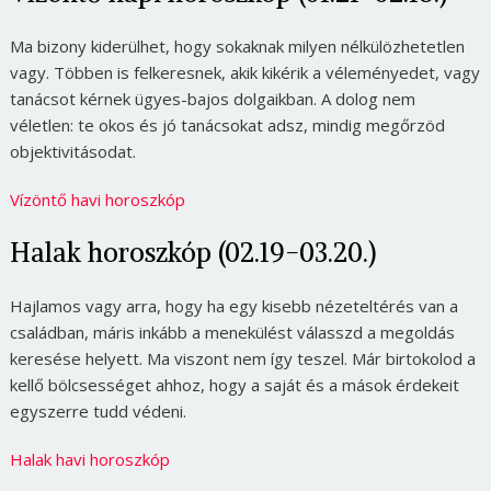
Ma bizony kiderülhet, hogy sokaknak milyen nélkülözhetetlen
vagy. Többen is felkeresnek, akik kikérik a véleményedet, vagy
tanácsot kérnek ügyes-bajos dolgaikban. A dolog nem
véletlen: te okos és jó tanácsokat adsz, mindig megőrzöd
objektivitásodat.
Vízöntő havi horoszkóp
Halak horoszkóp (02.19-03.20.)
Hajlamos vagy arra, hogy ha egy kisebb nézeteltérés van a
családban, máris inkább a menekülést válasszd a megoldás
keresése helyett. Ma viszont nem így teszel. Már birtokolod a
kellő bölcsességet ahhoz, hogy a saját és a mások érdekeit
egyszerre tudd védeni.
Halak havi horoszkóp