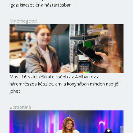
igazi kincset ér a háztartásban!
Mindmegette
Most 16 százalékkal olcsóbb az Aldiban ez a
háromrészes készlet, ami a konyhában minden nap jól
jöhet
Borsonline bejelentkezés
Borsonline
E-mail cím vagy felhasználónév