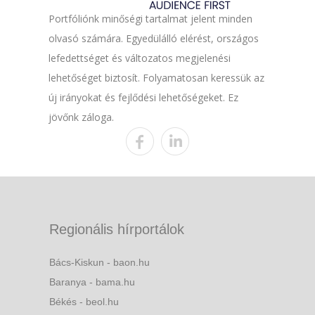
Portfóliónk minőségi tartalmat jelent minden
olvasó számára. Egyedülálló elérést, országos
lefedettséget és változatos megjelenési
lehetőséget biztosít. Folyamatosan keressük az
új irányokat és fejlődési lehetőségeket. Ez
jövőnk záloga.
Regionális hírportálok
Bács-Kiskun - baon.hu
Baranya - bama.hu
Békés - beol.hu