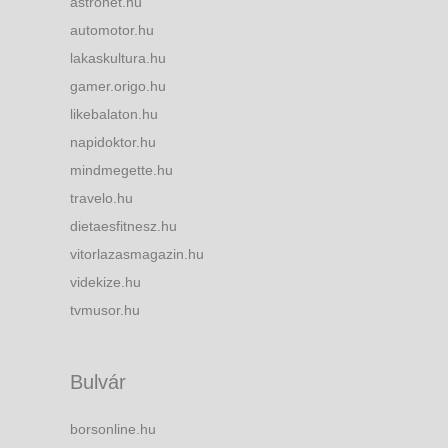
astronet.hu
automotor.hu
lakaskultura.hu
gamer.origo.hu
likebalaton.hu
napidoktor.hu
mindmegette.hu
travelo.hu
dietaesfitnesz.hu
vitorlazasmagazin.hu
videkize.hu
tvmusor.hu
Bulvár
borsonline.hu