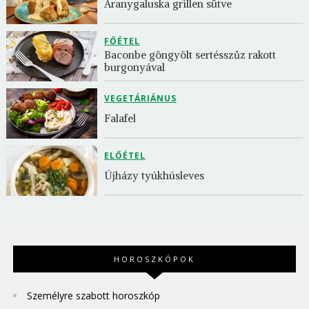
Aranygaluska grillen sütve
FŐÉTEL
Baconbe göngyölt sertésszűz rakott 
burgonyával
VEGETÁRIÁNUS
Falafel
ELŐÉTEL
Újházy tyúkhúsleves
HOROSZKÓPOK
Személyre szabott horoszkóp