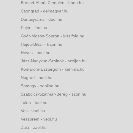
Borsod-Abaúj-Zemplén - boon.hu
Csongrád - delmagyar.hu
Dunaújváros - duol.hu
Fejér - feol.hu
Győr-Moson-Sopron - kisalfold.hu
Hajdú-Bihar - haon.hu
Heves - heol.hu
Jász-Nagykun-Szolnok - szoljon.hu
Komárom-Esztergom - kemma.hu
Nógrád - nool.hu
Somogy - sonline.hu
Szabolcs-Szatmár-Bereg - szon.hu
Tolna - teol.hu
Vas - vaol.hu
Veszprém - veol.hu
Zala - zaol.hu