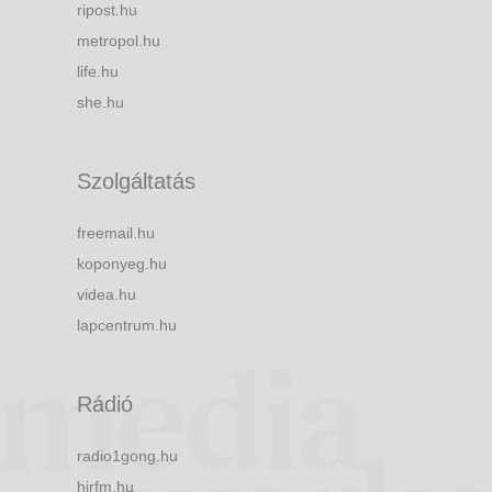
ripost.hu
metropol.hu
life.hu
she.hu
Szolgáltatás
freemail.hu
koponyeg.hu
videa.hu
lapcentrum.hu
Rádió
radio1gong.hu
hirfm.hu