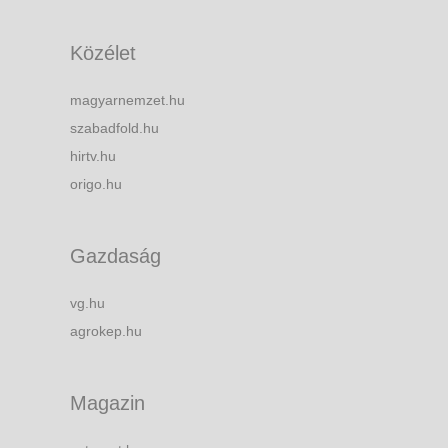
Közélet
magyarnemzet.hu
szabadfold.hu
hirtv.hu
origo.hu
Gazdaság
vg.hu
agrokep.hu
Magazin