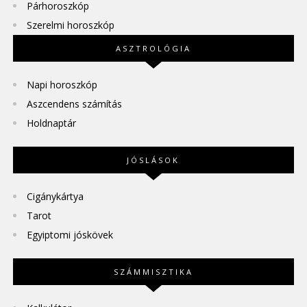
Párhoroszkóp
Szerelmi horoszkóp
ASZTROLÓGIA
Napi horoszkóp
Aszcendens számítás
Holdnaptár
JÓSLÁSOK
Cigánykártya
Tarot
Egyiptomi jóskövek
SZÁMMISZTIKA