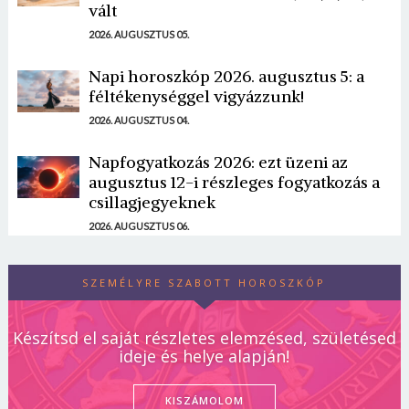
vált
2026. AUGUSZTUS 05.
Napi horoszkóp 2026. augusztus 5: a
féltékenységgel vigyázzunk!
2026. AUGUSZTUS 04.
Napfogyatkozás 2026: ezt üzeni az
augusztus 12-i részleges fogyatkozás a
csillagjegyeknek
2026. AUGUSZTUS 06.
SZEMÉLYRE SZABOTT HOROSZKÓP
Készítsd el saját részletes elemzésed, születésed
ideje és helye alapján!
KISZÁMOLOM