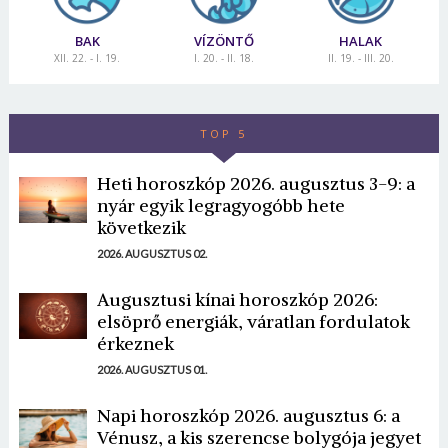
BAK
VÍZÖNTŐ
HALAK
XII. 22. - I. 19.
I. 20. - II. 18.
II. 19. - III. 20.
TOP 5
Heti horoszkóp 2026. augusztus 3-9: a
nyár egyik legragyogóbb hete
következik
2026. AUGUSZTUS 02.
Augusztusi kínai horoszkóp 2026:
elsöprő energiák, váratlan fordulatok
érkeznek
2026. AUGUSZTUS 01.
Napi horoszkóp 2026. augusztus 6: a
Vénusz, a kis szerencse bolygója jegyet