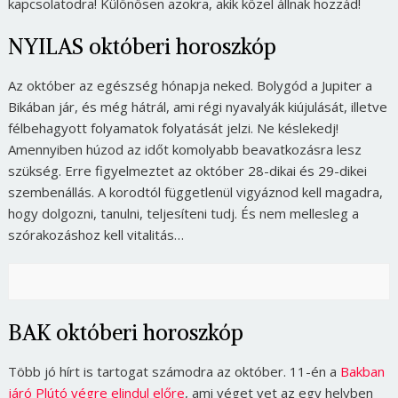
kapcsolatodra! Különösen azokra, akik közel állnak hozzád!
NYILAS októberi horoszkóp
Az október az egészség hónapja neked. Bolygód a Jupiter a
Bikában jár, és még hátrál, ami régi nyavalyák kiújulását, illetve
félbehagyott folyamatok folyatását jelzi. Ne késlekedj!
Amennyiben húzod az időt komolyabb beavatkozásra lesz
szükség. Erre figyelmeztet az október 28-dikai és 29-dikei
szembenállás. A korodtól függetlenül vigyáznod kell magadra,
hogy dolgozni, tanulni, teljesíteni tudj. És nem mellesleg a
szórakozáshoz kell vitalitás…
BAK októberi horoszkóp
Több jó hírt is tartogat számodra az október. 11-én a
Bakban
járó Plútó végre elindul előre
, ami véget vet az egy helyben