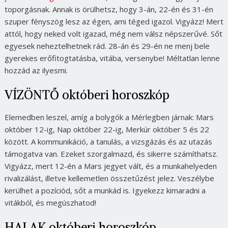
toporgásnak. Annak is örülhetsz, hogy 3-án, 22-én és 31-én
szuper fényszög lesz az égen, ami téged igazol. Vigyázz! Mert
attól, hogy neked volt igazad, még nem válsz népszerűvé. Sőt
egyesek neheztelhetnek rád. 28-án és 29-én ne menj bele
gyerekes erőfitogtatásba, vitába, versenybe! Méltatlan lenne
hozzád az ilyesmi.
VÍZÖNTŐ októberi horoszkóp
Elemedben leszel, amíg a bolygók a Mérlegben járnak: Mars
október 12-ig, Nap október 22-ig, Merkúr október 5 és 22
között. A kommunikáció, a tanulás, a vizsgázás és az utazás
támogatva van. Ezeket szorgalmazd, és sikerre számíthatsz.
Vigyázz, mert 12-én a Mars jegyet vált, és a munkahelyeden
rivalizálást, illetve kellemetlen összetűzést jelez. Veszélybe
kerülhet a pozíciód, sőt a munkád is. Igyekezz kimaradni a
vitákból, és megúszhatod!
HALAK októberi horoszkóp