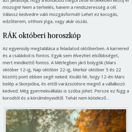
azt javasolja, hogy a kondíciód megőrzése érdekében kezdj el
mozogni! Nem a terhelés, hanem a rendszeresség a cél.
Válassz kedvedre való mozgásformát! Lehet ez kocogás,
edzőterem, otthoni jóga, vagy akár úszás.
RÁK októberi horoszkóp
Az egyensúly megtalálása a feladatod októberben. A karriered
és a családod is fontos. Egyik sem élvezhet elsőbbséget,
mert mindkettő fontos. A Mérlegben járó bolygók (Mars
október 12-ig, Nap október 22-ig, Merkúr október 5 és 22
között) pont ebben segít neked. Kiváló hír, hogy 12-én Mars
belép a Skorpióba, és ettől varázsütésre megnő a vállalkozó
kedved. Még gyermekvállalás is szóba jöhet. Persze ez függ a
korodtól és a körülményeidtől. Tehát nem kötelező…