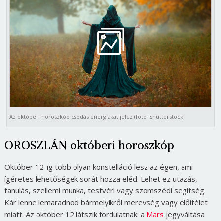
Az októberi horoszkóp csodás energiákat jelez (fotó: Shutterstock)
OROSZLÁN októberi horoszkóp
Október 12-ig több olyan konstelláció lesz az égen, ami
ígéretes lehetőségek sorát hozza eléd. Lehet ez utazás,
tanulás, szellemi munka, testvéri vagy szomszédi segítség.
Kár lenne lemaradnod bármelyikről merevség vagy előítélet
miatt. Az október 12 látszik fordulatnak: a
Mars
jegyváltása