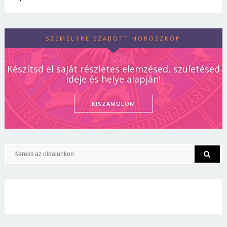
SZEMÉLYRE SZABOTT HOROSZKÓP
Készítsd el saját részletes elemzésed, születésed
ideje és helye alapján!
KISZÁMOLOM