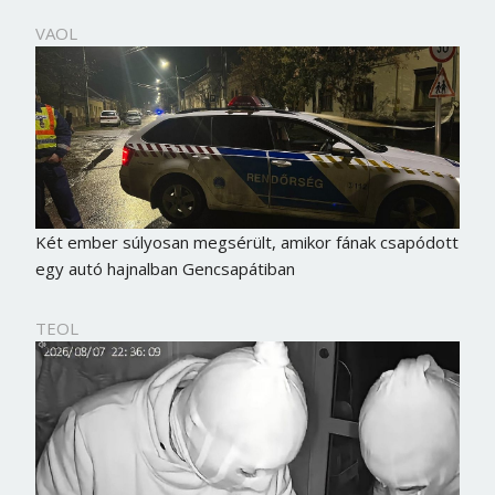
VAOL
Két ember súlyosan megsérült, amikor fának csapódott
egy autó hajnalban Gencsapátiban
TEOL
Borsonline bejelentkezés
E-mail cím vagy felhasználónév