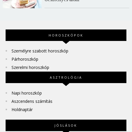
HOROSZKÓPOK
Személyre szabott horoszkóp
Párhoroszkóp
Szerelmi horoszkóp
ASZTROLÓGIA
Napi horoszkóp
Aszcendens számítás
Holdnaptár
JÓSLÁSOK