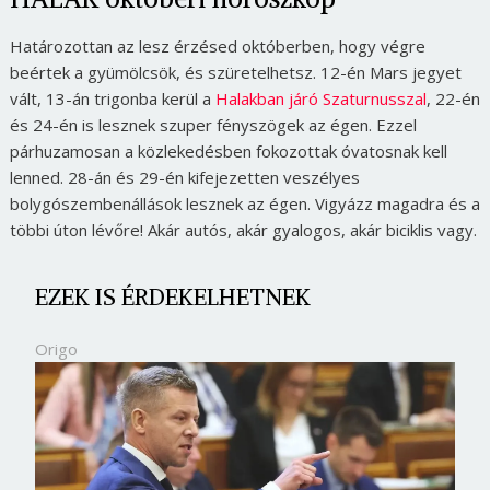
Határozottan az lesz érzésed októberben, hogy végre
beértek a gyümölcsök, és szüretelhetsz. 12-én Mars jegyet
vált, 13-án trigonba kerül a
Halakban járó Szaturnusszal
, 22-én
és 24-én is lesznek szuper fényszögek az égen. Ezzel
párhuzamosan a közlekedésben fokozottak óvatosnak kell
lenned. 28-án és 29-én kifejezetten veszélyes
bolygószembenállások lesznek az égen. Vigyázz magadra és a
többi úton lévőre! Akár autós, akár gyalogos, akár biciklis vagy.
EZEK IS ÉRDEKELHETNEK
Origo