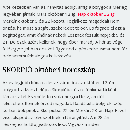
A te kezedben van az irányítás addig, amíg a bolygók a Mérleg
jegyében járnak: Mars október 12-ig,
Nap október 22-ig
,
Merkúr október 5 és 22 között. Foglalkozz magaddal! Nem
önzés, ha most a saját „szekeredet tolod”. És fogadd el azt a
segítséget, amit kínálnak neked! Lesznek feszült napjaid: 9 és
21. De ezek azért kellenek, hogy éber maradj. A hónap vége
felé egyre jobban oda kell figyelned a pénzedre. Most nem fér
bele semmi felesleges költekezés.
SKORPIÓ októberi horoszkóp
Az év legjobb hónapja lesz számodra az október. 12-én
bolygód, a Mars belép a Skorpióba, és te főnixmadárként
támadsz fel. Eszméletlen sok energiád lesz, amitől
leküzdhetetlennek érzed magadat. Ráadásul a bolygók szép
sorban belépnek a Skorpióba: 22-én Merkúr, 23-án Nap. Ezzel
visszakapod az elveszettnek hitt irányítást. Ám 28-án
részleges holdfogyatkozás lesz. Vigyázz minden