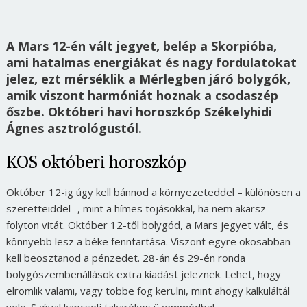
A Mars 12-én vált jegyet, belép a Skorpióba,
ami hatalmas energiákat és nagy fordulatokat
jelez, ezt mérséklik a Mérlegben járó bolygók,
amik viszont harmóniát hoznak a csodaszép
őszbe. Októberi havi horoszkóp Székelyhidi
Ágnes asztrológustól.
KOS októberi horoszkóp
Október 12-ig úgy kell bánnod a környezeteddel – különösen a
szeretteiddel -, mint a hímes tojásokkal, ha nem akarsz
folyton vitát. Október 12-től bolygód, a Mars jegyet vált, és
könnyebb lesz a béke fenntartása. Viszont egyre okosabban
kell beosztanod a pénzedet. 28-án és 29-én ronda
bolygószembenállások extra kiadást jeleznek. Lehet, hogy
elromlik valami, vagy többe fog kerülni, mint ahogy kalkuláltál