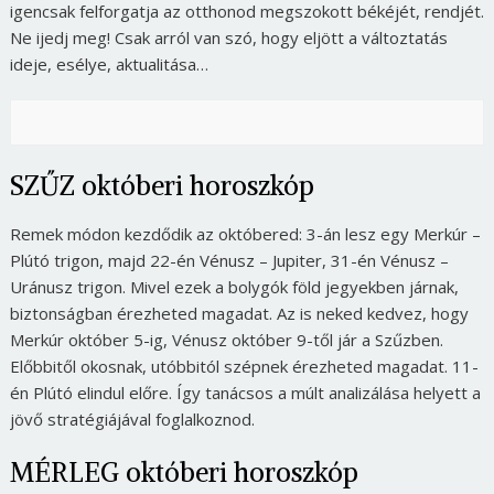
igencsak felforgatja az otthonod megszokott békéjét, rendjét.
Ne ijedj meg! Csak arról van szó, hogy eljött a változtatás
ideje, esélye, aktualitása…
SZŰZ októberi horoszkóp
Remek módon kezdődik az októbered: 3-án lesz egy Merkúr –
Plútó trigon, majd 22-én Vénusz – Jupiter, 31-én Vénusz –
Uránusz trigon. Mivel ezek a bolygók föld jegyekben járnak,
biztonságban érezheted magadat. Az is neked kedvez, hogy
Merkúr október 5-ig, Vénusz október 9-től jár a Szűzben.
Előbbitől okosnak, utóbbitól szépnek érezheted magadat. 11-
én Plútó elindul előre. Így tanácsos a múlt analizálása helyett a
jövő stratégiájával foglalkoznod.
MÉRLEG októberi horoszkóp