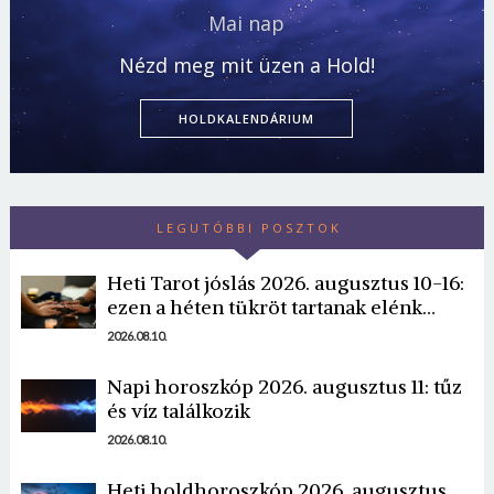
Mai nap
Nézd meg mit üzen a Hold!
HOLDKALENDÁRIUM
LEGUTÓBBI POSZTOK
Heti Tarot jóslás 2026. augusztus 10-16:
ezen a héten tükröt tartanak elénk…
2026.08.10.
Napi horoszkóp 2026. augusztus 11: tűz
és víz találkozik
2026.08.10.
Heti holdhoroszkóp 2026. augusztus