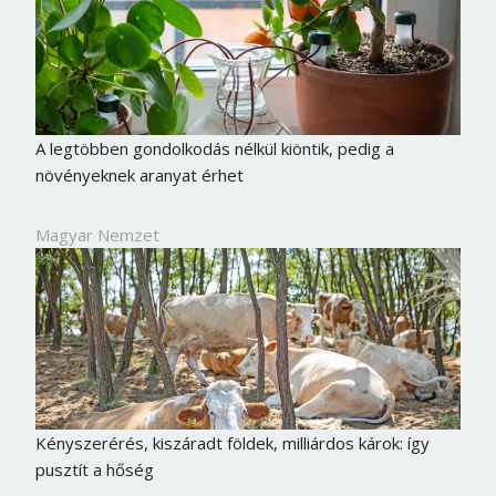
A legtöbben gondolkodás nélkül kiöntik, pedig a
növényeknek aranyat érhet
Magyar Nemzet
Kényszerérés, kiszáradt földek, milliárdos károk: így
pusztít a hőség