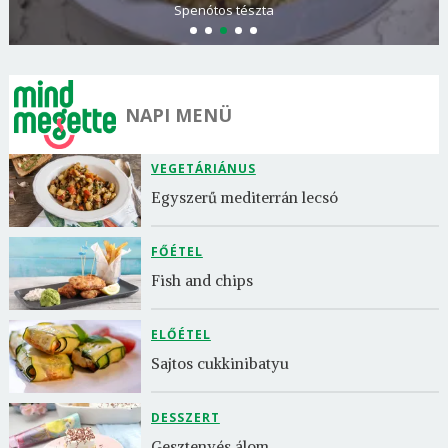
Spenótos tészta
NAPI MENÜ
VEGETÁRIÁNUS
Egyszerű mediterrán lecsó
FŐÉTEL
Fish and chips
ELŐÉTEL
Sajtos cukkinibatyu
DESSZERT
Gesztenyés álom