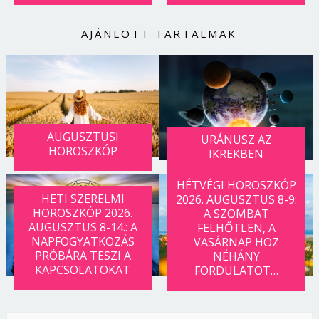
AJÁNLOTT TARTALMAK
AUGUSZTUSI
URÁNUSZ AZ
HOROSZKÓP
IKREKBEN
HÉTVÉGI HOROSZKÓP
HETI SZERELMI
2026. AUGUSZTUS 8-9:
HOROSZKÓP 2026.
A SZOMBAT
AUGUSZTUS 8-14.: A
FELHŐTLEN, A
NAPFOGYATKOZÁS
VASÁRNAP HOZ
PRÓBÁRA TESZI A
NÉHÁNY
KAPCSOLATOKAT
FORDULATOT…