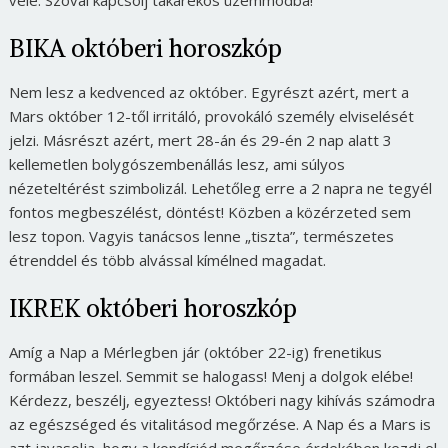
vele. Szóval kapcsolj takarékos üzemmódba!
BIKA októberi horoszkóp
Nem lesz a kedvenced az október. Egyrészt azért, mert a
Mars október 12-től irritáló, provokáló személy elviselését
jelzi. Másrészt azért, mert 28-án és 29-én 2 nap alatt 3
kellemetlen bolygószembenállás lesz, ami súlyos
nézeteltérést szimbolizál. Lehetőleg erre a 2 napra ne tegyél
fontos megbeszélést, döntést! Közben a közérzeted sem
lesz topon. Vagyis tanácsos lenne „tiszta”, természetes
étrenddel és több alvással kímélned magadat.
IKREK októberi horoszkóp
Amíg a Nap a Mérlegben jár (október 22-ig) frenetikus
formában leszel. Semmit se halogass! Menj a dolgok elébe!
Kérdezz, beszélj, egyeztess! Októberi nagy kihívás számodra
az egészséged és vitalitásod megőrzése. A Nap és a Mars is