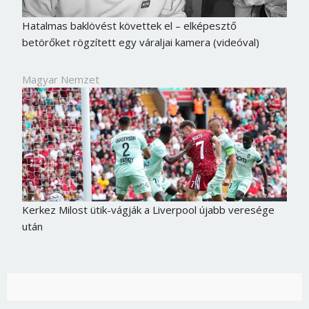
Jelszó
Hatalmas baklövést követtek el – elképesztő
betörőket rögzített egy váraljai kamera (videóval)
Mégse
Bejelentkezés
Magyar Nemzet
Kerkez Milost ütik-vágják a Liverpool újabb veresége
után