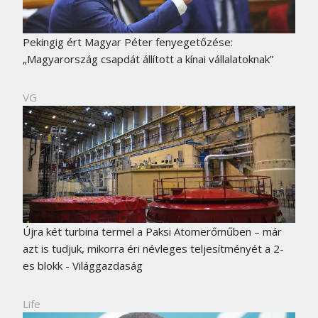
Pekingig ért Magyar Péter fenyegetőzése:
„Magyarország csapdát állított a kínai vállalatoknak”
VG
Újra két turbina termel a Paksi Atomerőműben – már
azt is tudjuk, mikorra éri névleges teljesítményét a 2-
es blokk - Világgazdaság
Life