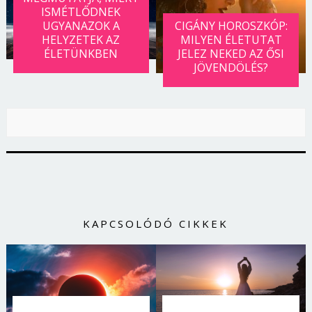
ISMÉTLŐDNEK
UGYANAZOK A
CIGÁNY HOROSZKÓP:
HELYZETEK AZ
MILYEN ÉLETUTAT
ÉLETÜNKBEN
JELEZ NEKED AZ ŐSI
JÖVENDÖLÉS?
KAPCSOLÓDÓ CIKKEK