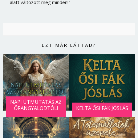
alatt változott meg minden!"
Jelszó
Mégse
Bejelentkezés
EZT MÁR LÁTTAD?
NAPI ÚTMUTATÁS AZ
ŐRANGYALODTÓL!
KELTA ŐSI FÁK JÓSLÁS