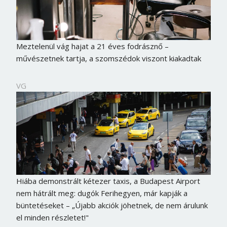
Meztelenül vág hajat a 21 éves fodrásznő –
művészetnek tartja, a szomszédok viszont kiakadtak
VG
Hiába demonstrált kétezer taxis, a Budapest Airport
nem hátrált meg: dugók Ferihegyen, már kapják a
büntetéseket – „Újabb akciók jöhetnek, de nem árulunk
el minden részletet!"