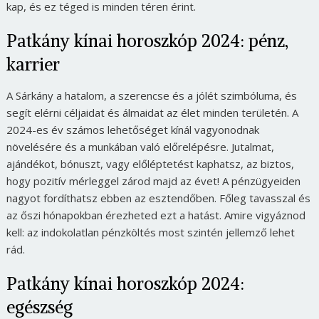
kap, és ez téged is minden téren érint.
Patkány kínai horoszkóp 2024: pénz,
karrier
A Sárkány a hatalom, a szerencse és a jólét szimbóluma, és
segít elérni céljaidat és álmaidat az élet minden területén. A
2024-es év számos lehetőséget kínál vagyonodnak
növelésére és a munkában való előrelépésre. Jutalmat,
ajándékot, bónuszt, vagy előléptetést kaphatsz, az biztos,
hogy pozitív mérleggel zárod majd az évet! A pénzügyeiden
nagyot fordíthatsz ebben az esztendőben. Főleg tavasszal és
az őszi hónapokban érezheted ezt a hatást. Amire vigyáznod
kell: az indokolatlan pénzköltés most szintén jellemző lehet
rád.
Patkány kínai horoszkóp 2024:
egészség