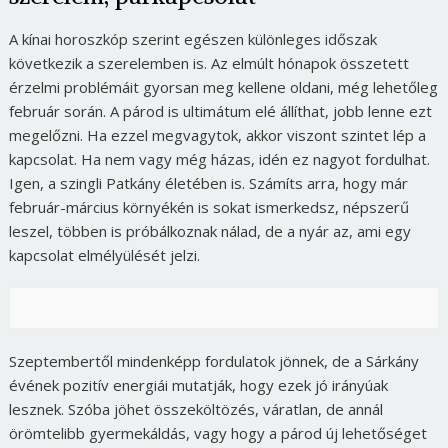
A kínai horoszkóp szerint egészen különleges időszak
következik a szerelemben is. Az elmúlt hónapok összetett
érzelmi problémáit gyorsan meg kellene oldani, még lehetőleg
február során. A párod is ultimátum elé állíthat, jobb lenne ezt
megelőzni. Ha ezzel megvagytok, akkor viszont szintet lép a
kapcsolat. Ha nem vagy még házas, idén ez nagyot fordulhat.
Igen, a szingli Patkány életében is. Számíts arra, hogy már
február-március környékén is sokat ismerkedsz, népszerű
leszel, többen is próbálkoznak nálad, de a nyár az, ami egy
kapcsolat elmélyülését jelzi.
Szeptembertől mindenképp fordulatok jönnek, de a Sárkány
évének pozitív energiái mutatják, hogy ezek jó irányúak
lesznek. Szóba jöhet összeköltözés, váratlan, de annál
örömtelibb gyermekáldás, vagy hogy a párod új lehetőséget