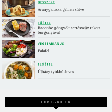
DESSZERT
Aranygaluska grillen sütve
FŐÉTEL
Baconbe göngyölt sertésszűz rakott 
burgonyával
VEGETÁRIÁNUS
Falafel
ELŐÉTEL
Újházy tyúkhúsleves
HOROSZKÓPOK