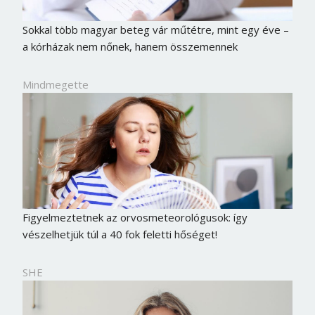
Sokkal több magyar beteg vár műtétre, mint egy éve –
a kórházak nem nőnek, hanem összemennek
Mindmegette
Figyelmeztetnek az orvosmeteorológusok: így
vészelhetjük túl a 40 fok feletti hőséget!
SHE