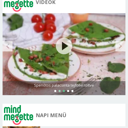
VIDEÓK
Spenótos palacsinta tejföllel töltve
NAPI MENÜ