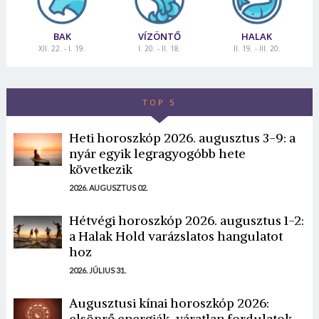
BAK
VÍZÖNTŐ
HALAK
XII. 22. - I. 19.
I. 20. - II. 18.
II. 19. - III. 20.
TOP 5
Heti horoszkóp 2026. augusztus 3-9: a
nyár egyik legragyogóbb hete
következik
2026. AUGUSZTUS 02.
Hétvégi horoszkóp 2026. augusztus 1-2:
a Halak Hold varázslatos hangulatot
hoz
2026. JÚLIUS 31.
Augusztusi kínai horoszkóp 2026:
elsöprő energiák, váratlan fordulatok