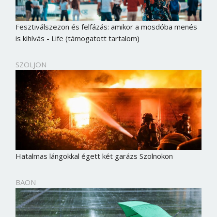
Fesztiválszezon és felfázás: amikor a mosdóba menés
is kihívás - Life (támogatott tartalom)
SZOLJON
Hatalmas lángokkal égett két garázs Szolnokon
BAON