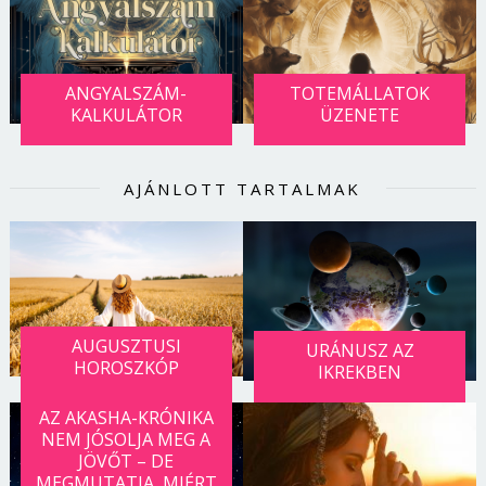
ANGYALSZÁM-
TOTEMÁLLATOK
KALKULÁTOR
ÜZENETE
AJÁNLOTT TARTALMAK
AUGUSZTUSI
URÁNUSZ AZ
HOROSZKÓP
IKREKBEN
AZ AKASHA-KRÓNIKA
NEM JÓSOLJA MEG A
JÖVŐT – DE
MEGMUTATJA, MIÉRT