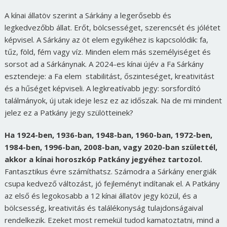
A kínai állatöv szerint a Sárkány a legerősebb és
legkedvezőbb állat. Erőt, bölcsességet, szerencsét és jólétet
képvisel. A Sárkány az öt elem egyikéhez is kapcsolódik: fa,
tűz, föld, fém vagy víz. Minden elem más személyiséget és
sorsot ad a Sárkánynak. A 2024-es kínai újév a Fa Sárkány
esztendeje: a Fa elem stabilitást, őszinteséget, kreativitást
és a hűséget képviseli. A legkreatívabb jegy: sorsfordító
találmányok, új utak ideje lesz ez az időszak. Na de mi mindent
jelez ez a Patkány jegy szülötteinek?
Ha 1924-ben, 1936-ban, 1948-ban, 1960-ban, 1972-ben,
1984-ben, 1996-ban, 2008-ban, vagy 2020-ban születtél,
akkor a kínai horoszkóp Patkány jegyéhez tartozol.
Fantasztikus évre számíthatsz. Számodra a Sárkány energiák
csupa kedvező változást, jó fejleményt indítanak el. A Patkány
az első és legokosabb a 12 kínai állatöv jegy közül, és a
bölcsesség, kreativitás és találékonyság tulajdonságaival
rendelkezik. Ezeket most remekül tudod kamatoztatni, mind a