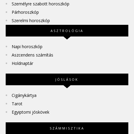
Személyre szabott horoszkóp
Párhoroszkóp
Szerelmi horoszkóp
ASZTROLÓGIA
Napi horoszkóp
Aszcendens számítás
Holdnaptár
JÓSLÁSOK
Cigánykártya
Tarot
Egyiptomi jóskövek
SZÁMMISZTIKA