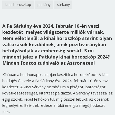
kínai horoszkóp
patkány
sárkány
A Fa Sárkány éve 2024. február 10-én veszi
kezdetét, melyet világszerte milliók várnak.
Nem véletlenül: a kínai horoszkóp szerint olyan
változások kezdődnek, amik pozitív irányban
befolyásolják az emberiség sorsát. S mi
mindent jelez a Patkány kínai horoszkóp 2024?
Minden fontos tudnivaló az Astroneten!
Kínában a holdhónapok alapján készítik a horoszkópot. A kínai
holdújév és vele a Fa Sárkány éve 2024. február 10-én veszi
kezdetét. A kínai Sárkány szimbólum a jóságot, bátorságot,
következetességet, kitartást példázza. A Sárkány tavasszal az
égig szökik, repül felhőkön túl, míg ősszel lebukik az óceánok
legmélyére. Ezért ébredése a földi energia megújhodását
jelzi.