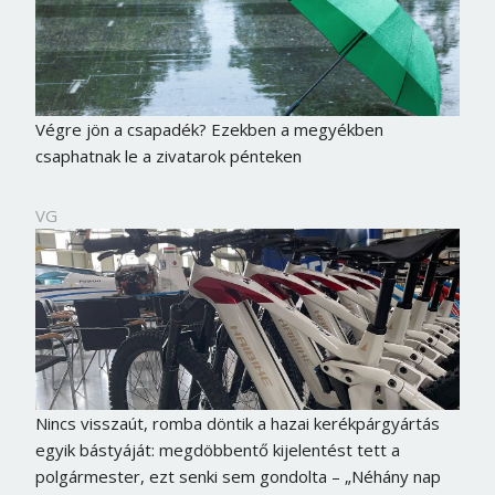
Végre jön a csapadék? Ezekben a megyékben
csaphatnak le a zivatarok pénteken
VG
Borsonline bejelentkezés
Nincs visszaút, romba döntik a hazai kerékpárgyártás
E-mail cím vagy felhasználónév
egyik bástyáját: megdöbbentő kijelentést tett a
polgármester, ezt senki sem gondolta – „Néhány nap