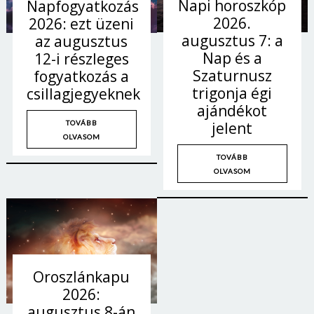
Napi horoszkóp
Napfogyatkozás
2026.
2026: ezt üzeni
augusztus 7: a
az augusztus
Nap és a
12-i részleges
Szaturnusz
fogyatkozás a
trigonja égi
csillagjegyeknek
ajándékot
TOVÁBB
jelent
OLVASOM
TOVÁBB
OLVASOM
Oroszlánkapu
2026:
augusztus 8-án