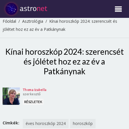
Főoldal
/
Asztrológia
/
Kínai horoszkóp 2024: szerencsét és
jólétet hoz ez az év a Patkánynak
Kínai horoszkóp 2024: szerencsét
és jólétet hoz ez az év a
Patkánynak
Thoma Izabella
szerkesztő
RÉSZLETEK
Címkék:
éves horoszkóp 2024
horoszkóp