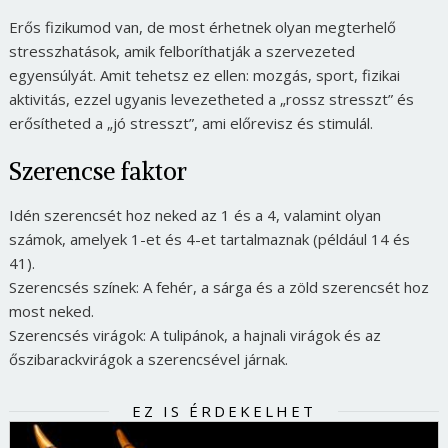
Erős fizikumod van, de most érhetnek olyan megterhelő
stresszhatások, amik felboríthatják a szervezeted
egyensúlyát. Amit tehetsz ez ellen: mozgás, sport, fizikai
aktivitás, ezzel ugyanis levezetheted a „rossz stresszt” és
erősítheted a „jó stresszt”, ami előrevisz és stimulál.
Szerencse faktor
Idén szerencsét hoz neked az 1 és a 4, valamint olyan
számok, amelyek 1-et és 4-et tartalmaznak (például 14 és
41).
Szerencsés színek: A fehér, a sárga és a zöld szerencsét hoz
most neked.
Szerencsés virágok: A tulipánok, a hajnali virágok és az
őszibarackvirágok a szerencsével járnak.
EZ IS ÉRDEKELHET