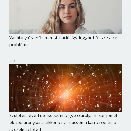
Vashiány és erős menstruáció: így függhet össze a két
probléma
Life
Születési éved utolsó számjegye elárulja, mikor jön el
életed aranykora: ekkor lesz csúcson a karriered és a
szerelmi életed