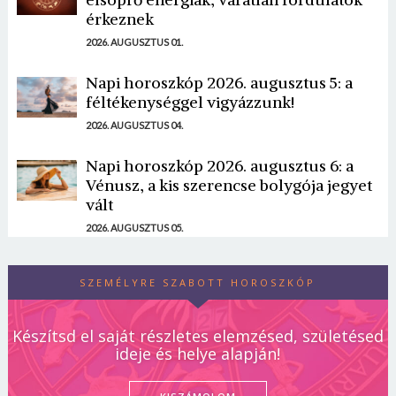
érkeznek
2026. AUGUSZTUS 01.
Napi horoszkóp 2026. augusztus 5: a
féltékenységgel vigyázzunk!
2026. AUGUSZTUS 04.
Napi horoszkóp 2026. augusztus 6: a
Vénusz, a kis szerencse bolygója jegyet
vált
2026. AUGUSZTUS 05.
SZEMÉLYRE SZABOTT HOROSZKÓP
Készítsd el saját részletes elemzésed, születésed
ideje és helye alapján!