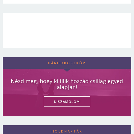
PÁRHOROSZKÓP
Nézd meg, hogy ki illik hozzád csillagjegyed
alapján!
KISZÁMOLOM
HOLDNAPTÁR