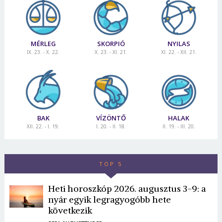
MÉRLEG
SKORPIÓ
NYILAS
IX. 23. - X. 22.
X. 23. - XI. 21.
XI. 22. - XII. 21.
BAK
VÍZÖNTŐ
HALAK
XII. 22. - I. 19.
I. 20. - II. 18.
II. 19. - III. 20.
TOP 5
Heti horoszkóp 2026. augusztus 3-9: a
nyár egyik legragyogóbb hete
következik