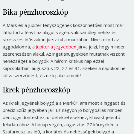
Bika pénzhoroszkóp
A Mars és a Jupiter fényszögének köszönhetően most már
láthatod a fényt az alagút végén: valószínűleg nehéz és
stresszes időszakon jutsz túl a munkában. Nincs okod az
aggodalomra, a
Jupiter a jegyedben
járva jelzi, hogy minden
szerencsésen alakul. Az ingatlanügyekben mutatnak viszont
nehézséget a bolygók. A három kritikus nap ezzel
kapcsolatban: augusztus 22, 27 és 31. Ezeken a napokon ne
köss szerződést, és ne írj alá semmit!
Ikrek pénzhoroszkóp
Az Ikrek jegyének bolygója a Merkúr, ami most a higgadt és
precíz Szűz jegyében jár. Ez nagyon jó bolygóállás minden
pénzügyi döntéshez, új befektetésekhez, kihívást jelentő
feladatokhoz. A hónap végén, augusztus 27 környékén a
Szaturnusz, az idő, a korlátok és nehézségek bolygója