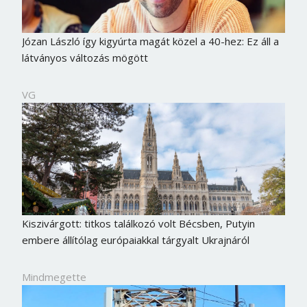
Józan László így kigyúrta magát közel a 40-hez: Ez áll a
látványos változás mögött
VG
Kiszivárgott: titkos találkozó volt Bécsben, Putyin
embere állítólag európaiakkal tárgyalt Ukrajnáról
Mindmegette