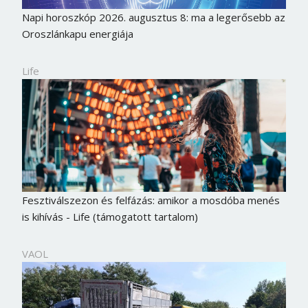
Jelszó
Napi horoszkóp 2026. augusztus 8: ma a legerősebb az
Oroszlánkapu energiája
Life
Mégse
Bejelentkezés
Fesztiválszezon és felfázás: amikor a mosdóba menés
is kihívás - Life (támogatott tartalom)
VAOL