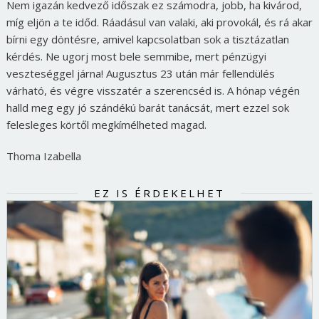
Nem igazán kedvező időszak ez számodra, jobb, ha kivárod,
míg eljön a te időd. Ráadásul van valaki, aki provokál, és rá akar
bírni egy döntésre, amivel kapcsolatban sok a tisztázatlan
kérdés. Ne ugorj most bele semmibe, mert pénzügyi
veszteséggel járna! Augusztus 23 után már fellendülés
várható, és végre visszatér a szerencséd is. A hónap végén
halld meg egy jó szándékú barát tanácsát, mert ezzel sok
felesleges körtől megkímélheted magad.
Thoma Izabella
EZ IS ÉRDEKELHET