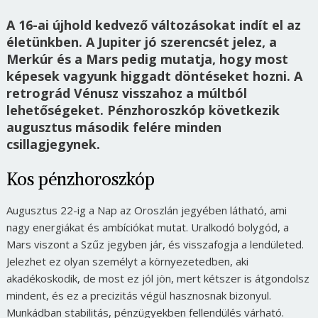
A 16-ai újhold kedvező változásokat indít el az
életünkben. A Jupiter jó szerencsét jelez, a
Merkúr és a Mars pedig mutatja, hogy most
képesek vagyunk higgadt döntéseket hozni. A
retrográd Vénusz visszahoz a múltból
lehetőségeket. Pénzhoroszkóp következik
augusztus második felére minden
csillagjegynek.
Kos pénzhoroszkóp
Augusztus 22-ig a Nap az Oroszlán jegyében látható, ami
nagy energiákat és ambíciókat mutat. Uralkodó bolygód, a
Mars viszont a Szűz jegyben jár, és visszafogja a lendületed.
Jelezhet ez olyan személyt a környezetedben, aki
akadékoskodik, de most ez jól jön, mert kétszer is átgondolsz
mindent, és ez a precizitás végül hasznosnak bizonyul.
Munkádban stabilitás, pénzügyekben fellendülés várható.