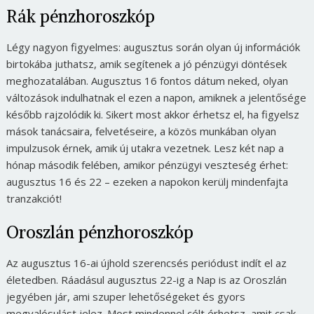
Rák pénzhoroszkóp
Légy nagyon figyelmes: augusztus során olyan új információk
birtokába juthatsz, amik segítenek a jó pénzügyi döntések
meghozatalában. Augusztus 16 fontos dátum neked, olyan
változások indulhatnak el ezen a napon, amiknek a jelentősége
később rajzolódik ki. Sikert most akkor érhetsz el, ha figyelsz
mások tanácsaira, felvetéseire, a közös munkában olyan
impulzusok érnek, amik új utakra vezetnek. Lesz két nap a
hónap második felében, amikor pénzügyi veszteség érhet:
augusztus 16 és 22 – ezeken a napokon kerülj mindenfajta
tranzakciót!
Oroszlán pénzhoroszkóp
Az augusztus 16-ai újhold szerencsés periódust indít el az
életedben. Ráadásul augusztus 22-ig a Nap is az Oroszlán
jegyében jár, ami szuper lehetőségeket és gyors
megvalósulást jelez. Most mindennel célt érhetsz, amit csak