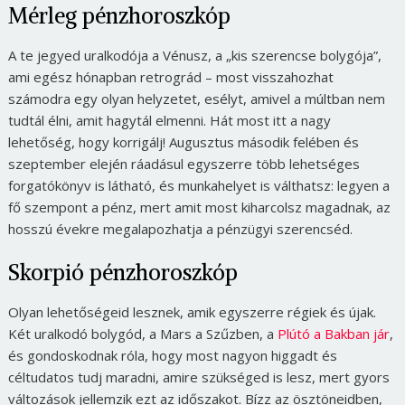
Mérleg pénzhoroszkóp
A te jegyed uralkodója a Vénusz, a „kis szerencse bolygója”,
ami egész hónapban retrográd – most visszahozhat
számodra egy olyan helyzetet, esélyt, amivel a múltban nem
tudtál élni, amit hagytál elmenni. Hát most itt a nagy
lehetőség, hogy korrigálj! Augusztus második felében és
szeptember elején ráadásul egyszerre több lehetséges
forgatókönyv is látható, és munkahelyet is válthatsz: legyen a
fő szempont a pénz, mert amit most kiharcolsz magadnak, az
hosszú évekre megalapozhatja a pénzügyi szerencséd.
Skorpió pénzhoroszkóp
Olyan lehetőségeid lesznek, amik egyszerre régiek és újak.
Két uralkodó bolygód, a Mars a Szűzben, a
Plútó a Bakban jár
,
és gondoskodnak róla, hogy most nagyon higgadt és
céltudatos tudj maradni, amire szükséged is lesz, mert gyors
változások jellemzik ezt az időszakot. Bízz az ösztöneidben,