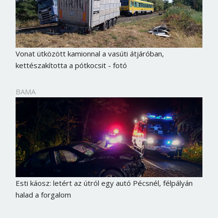
Vonat ütközött kamionnal a vasúti átjáróban,
kettészakította a pótkocsit - fotó
BAMA
Esti káosz: letért az útról egy autó Pécsnél, félpályán
halad a forgalom