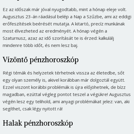
Ez az időszak már jóval nyugodtabb, mint a hónap eleje volt.
Augusztus 23-án ráadásul belép a Nap a Szűzbe, ami az eddigi
erőfeszítések beérését mutatja. A kitartó, precíz munkának
most élvezheted az eredményét. A hónap végén a
Szaturnusz, azaz az idő szorítását te is érzed: kalkulálj
mindenre több időt, és nem lesz baj.
Vízöntő pénzhoroszkóp
Régi témák és helyzetek térhetnek vissza az életedbe, sőt
egy olyan személy is, akivel korábban már dolgoztál együtt.
Ezzel viszont korábbi problémák is újra előjöhetnek, de bízz
magadban, ezúttal végleg pontot teszel a végükre! Augusztus
végén lesz egy telihold, ami anyagi problémákat jelez: van, aki
segíthet, csak légy nyitott rá!
Halak pénzhoroszkóp