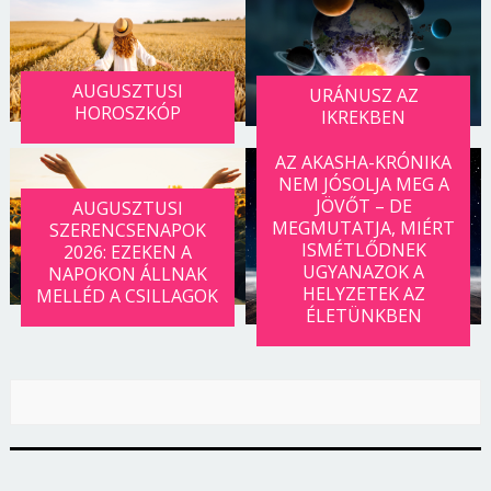
AUGUSZTUSI
URÁNUSZ AZ
HOROSZKÓP
IKREKBEN
AZ AKASHA-KRÓNIKA
NEM JÓSOLJA MEG A
JÖVŐT – DE
AUGUSZTUSI
MEGMUTATJA, MIÉRT
SZERENCSENAPOK
ISMÉTLŐDNEK
2026: EZEKEN A
UGYANAZOK A
NAPOKON ÁLLNAK
HELYZETEK AZ
MELLÉD A CSILLAGOK
ÉLETÜNKBEN