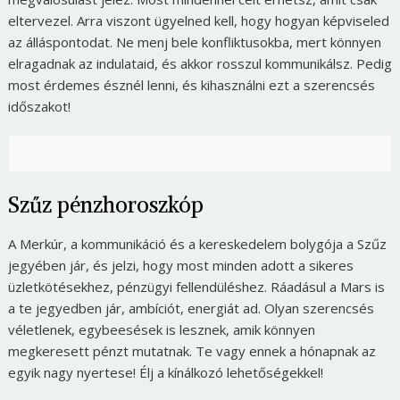
eltervezel. Arra viszont ügyelned kell, hogy hogyan képviseled
az álláspontodat. Ne menj bele konfliktusokba, mert könnyen
elragadnak az indulataid, és akkor rosszul kommunikálsz. Pedig
most érdemes észnél lenni, és kihasználni ezt a szerencsés
időszakot!
Szűz pénzhoroszkóp
A Merkúr, a kommunikáció és a kereskedelem bolygója a Szűz
jegyében jár, és jelzi, hogy most minden adott a sikeres
üzletkötésekhez, pénzügyi fellendüléshez. Ráadásul a Mars is
a te jegyedben jár, ambíciót, energiát ad. Olyan szerencsés
véletlenek, egybeesések is lesznek, amik könnyen
megkeresett pénzt mutatnak. Te vagy ennek a hónapnak az
egyik nagy nyertese! Élj a kínálkozó lehetőségekkel!