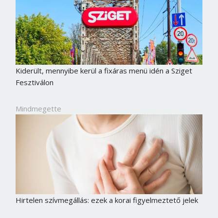
Kiderült, mennyibe kerül a fixáras menü idén a Sziget
Fesztiválon
Mindmegette
Hirtelen szívmegállás: ezek a korai figyelmeztető jelek