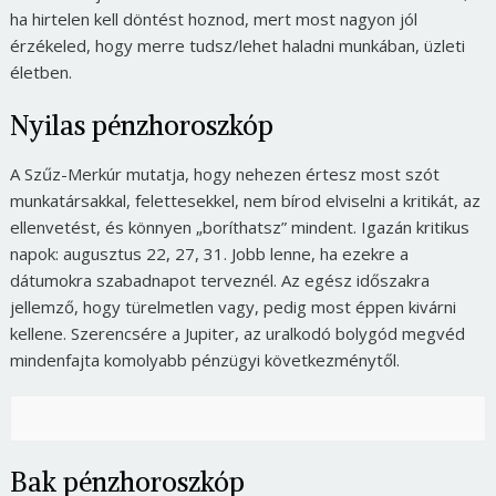
ha hirtelen kell döntést hoznod, mert most nagyon jól
érzékeled, hogy merre tudsz/lehet haladni munkában, üzleti
életben.
Nyilas pénzhoroszkóp
A Szűz-Merkúr mutatja, hogy nehezen értesz most szót
munkatársakkal, felettesekkel, nem bírod elviselni a kritikát, az
ellenvetést, és könnyen „boríthatsz” mindent. Igazán kritikus
napok: augusztus 22, 27, 31. Jobb lenne, ha ezekre a
dátumokra szabadnapot terveznél. Az egész időszakra
jellemző, hogy türelmetlen vagy, pedig most éppen kivárni
kellene. Szerencsére a Jupiter, az uralkodó bolygód megvéd
mindenfajta komolyabb pénzügyi következménytől.
Bak pénzhoroszkóp