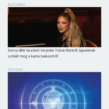
Borsonline
Durva álhír kezdett terjedni Tolvai Reniről: lapunknak
szólalt meg a kamu balesetről
Astronet
Borsonline bejelentkezés
E-mail cím vagy felhasználónév