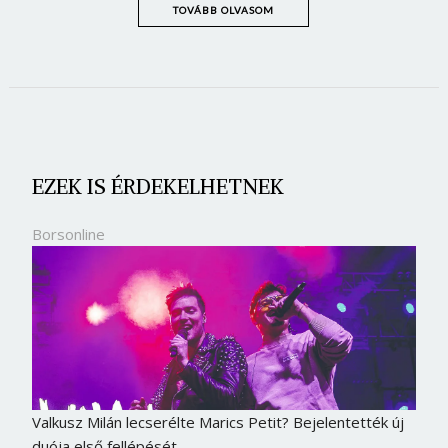
TOVÁBB OLVASOM
EZEK IS ÉRDEKELHETNEK
Borsonline
Valkusz Milán lecserélte Marics Petit? Bejelentették új
duója első fellépését