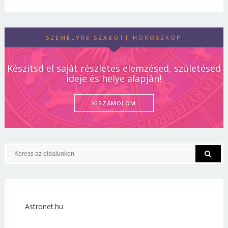
SZEMÉLYRE SZABOTT HOROSZKÓP
Készítsd el saját részletes elemzésed, születésed
ideje és helye alapján!
KISZÁMOLOM
Astronet.hu