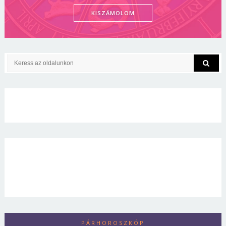
KISZÁMOLOM
PÁRHOROSZKÓP