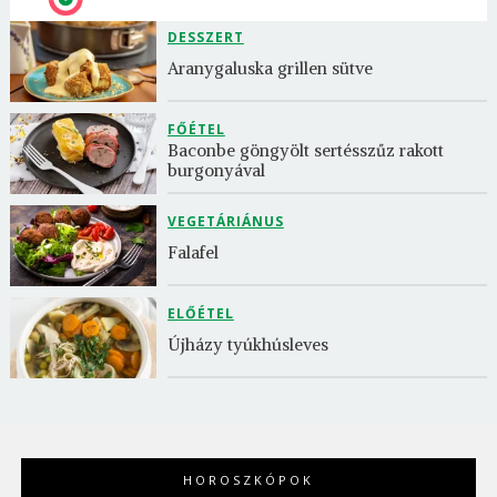
DESSZERT
Aranygaluska grillen sütve
FŐÉTEL
Baconbe göngyölt sertésszűz rakott 
burgonyával
VEGETÁRIÁNUS
Falafel
ELŐÉTEL
Újházy tyúkhúsleves
HOROSZKÓPOK