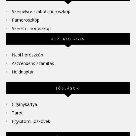
Személyre szabott horoszkóp
Párhoroszkóp
Szerelmi horoszkóp
ASZTROLÓGIA
Napi horoszkóp
Aszcendens számítás
Holdnaptár
JÓSLÁSOK
Cigánykártya
Tarot
Egyiptomi jóskövek