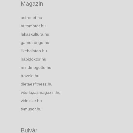
Magazin
astronet.hu
automotor.hu
lakaskultura.hu
gamer.origo.hu
likebalaton.hu
napidoktor.hu
mindmegette.hu
travelo.hu
dietaesfitnesz.hu
vitorlazasmagazin.hu
videkize.hu
tvmusor.hu
Bulvár