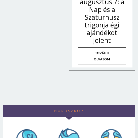
augusztus 7: a
Nap és a
Szaturnusz
trigonja égi
ajándékot
jelent
TOVÁBB
OLVASOM
Borsonline bejelentkezés
HOROSZKÓP
E-mail cím vagy felhasználónév