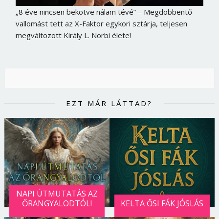
„8 éve nincsen bekötve nálam tévé” – Megdöbbentő
vallomást tett az X-Faktor egykori sztárja, teljesen
megváltozott Király L. Norbi élete!
EZT MÁR LÁTTAD?
NAPI ÚTMUTATÁS AZ
ŐRANGYALODTÓL!
KELTA ŐSI FÁK JÓSLÁS