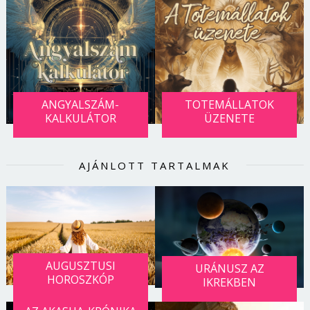
ANGYALSZÁM-
TOTEMÁLLATOK
KALKULÁTOR
ÜZENETE
AJÁNLOTT TARTALMAK
AUGUSZTUSI
URÁNUSZ AZ
HOROSZKÓP
IKREKBEN