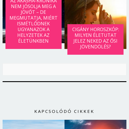
AZ AKASHA-KRÓNIKA
NEM JÓSOLJA MEG A
JÖVŐT – DE
MEGMUTATJA, MIÉRT
ISMÉTLŐDNEK
UGYANAZOK A
CIGÁNY HOROSZKÓP:
HELYZETEK AZ
MILYEN ÉLETUTAT
ÉLETÜNKBEN
JELEZ NEKED AZ ŐSI
JÖVENDÖLÉS?
KAPCSOLÓDÓ CIKKEK