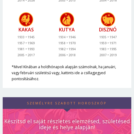
2014
2026
2003
2015
2004
2016
KAKAS
KUTYA
DISZNÓ
1933
1945
1934
1946
1935
1947
1957
1969
1958
1970
1959
1971
1981
1993
1982
1994
1983
1995
2005
2017
2006
2018
2007
2019
*Mivel Kínában a holdhónapok alapján számolnak, ha januári,
vagy februári születésű vagy, kattints ide a csillagjegyed
pontosításához.
SZEMÉLYRE SZABOTT HOROSZKÓP
Készítsd el saját részletes elemzésed, születésed
ideje és helye alapján!