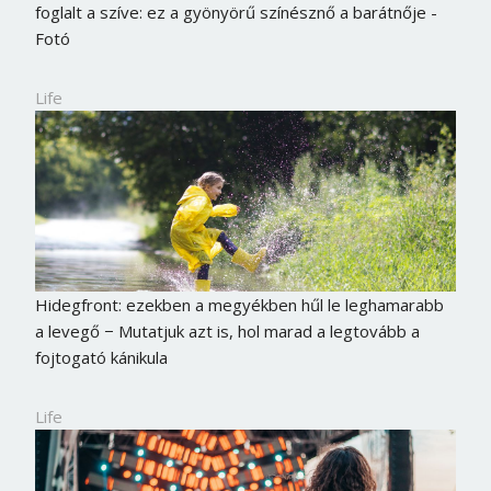
foglalt a szíve: ez a gyönyörű színésznő a barátnője -
Fotó
Life
Hidegfront: ezekben a megyékben hűl le leghamarabb
a levegő − Mutatjuk azt is, hol marad a legtovább a
fojtogató kánikula
Life