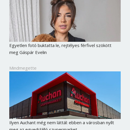
Egyetlen fotó buktatta le, rejtélyes férfivel szökött
meg Gáspár Evelin
Mindmegette
Ilyen Auchant még nem láttál: ebben a városban nyílt
meg az egyedülálló szupermarket