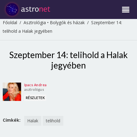
Főoldal
/
Asztrológia
•
Bolygók és házak
/
Szeptember 14:
telihold a Halak jegyében
Szeptember 14: telihold a Halak
jegyében
Ipacs Andrea
asztrológus
RÉSZLETEK
Címkék:
Halak
telihold