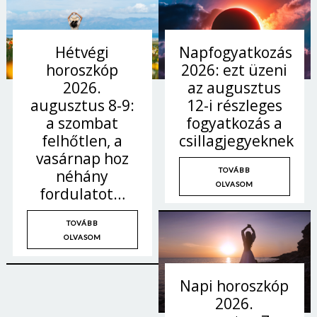
Hétvégi
Napfogyatkozás
horoszkóp
2026: ezt üzeni
2026.
az augusztus
augusztus 8-9:
12-i részleges
a szombat
fogyatkozás a
felhőtlen, a
csillagjegyeknek
vasárnap hoz
TOVÁBB
néhány
OLVASOM
fordulatot…
TOVÁBB
OLVASOM
Napi horoszkóp
2026.