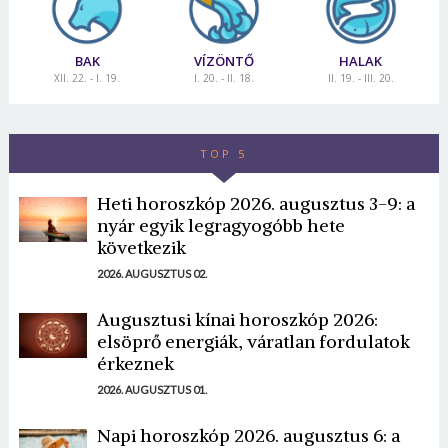
BAK
VÍZÖNTŐ
HALAK
XII. 22. - I. 19.
I. 20. - II. 18.
II. 19. - III. 20.
TOP 5
Heti horoszkóp 2026. augusztus 3-9: a
nyár egyik legragyogóbb hete
következik
2026. AUGUSZTUS 02.
Augusztusi kínai horoszkóp 2026:
elsöprő energiák, váratlan fordulatok
érkeznek
2026. AUGUSZTUS 01.
Napi horoszkóp 2026. augusztus 6: a