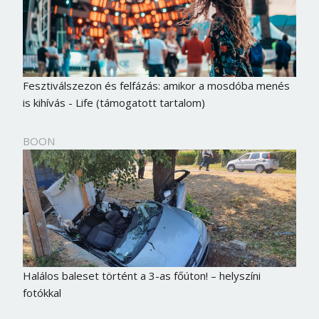
Fesztiválszezon és felfázás: amikor a mosdóba menés
is kihívás - Life (támogatott tartalom)
BOON
Halálos baleset történt a 3-as főúton! – helyszíni
fotókkal