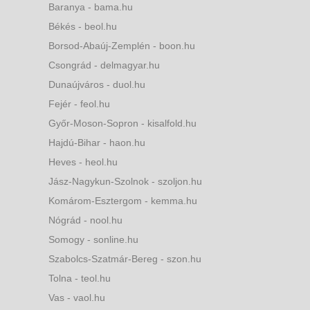
Baranya - bama.hu
Békés - beol.hu
Borsod-Abaúj-Zemplén - boon.hu
Csongrád - delmagyar.hu
Dunaújváros - duol.hu
Fejér - feol.hu
Győr-Moson-Sopron - kisalfold.hu
Hajdú-Bihar - haon.hu
Heves - heol.hu
Jász-Nagykun-Szolnok - szoljon.hu
Komárom-Esztergom - kemma.hu
Nógrád - nool.hu
Somogy - sonline.hu
Szabolcs-Szatmár-Bereg - szon.hu
Tolna - teol.hu
Vas - vaol.hu