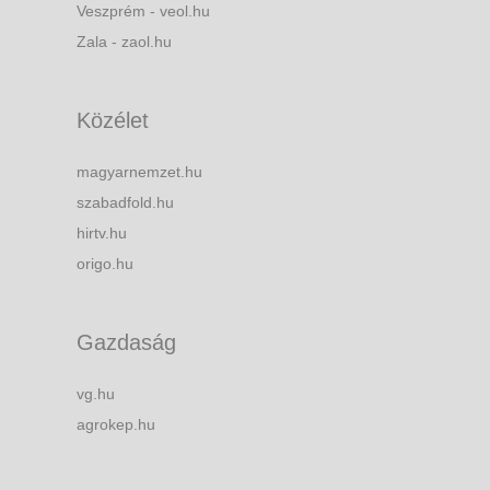
Veszprém - veol.hu
Zala - zaol.hu
Közélet
magyarnemzet.hu
szabadfold.hu
hirtv.hu
origo.hu
Gazdaság
vg.hu
agrokep.hu