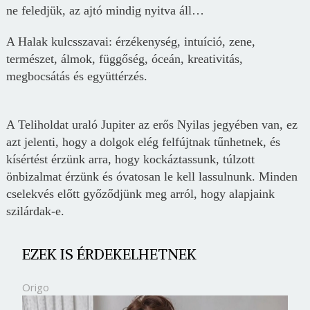
ne feledjük, az ajtó mindig nyitva áll…
A Halak kulcsszavai: érzékenység, intuíció, zene,
természet, álmok, függőség, óceán, kreativitás,
megbocsátás és együttérzés.
A Teliholdat uraló Jupiter az erős Nyilas jegyében van, ez
azt jelenti, hogy a dolgok elég felfújtnak tűnhetnek, és
kísértést érzünk arra, hogy kockáztassunk, túlzott
önbizalmat érzünk és óvatosan le kell lassulnunk. Minden
cselekvés előtt győződjünk meg arról, hogy alapjaink
szilárdak-e.
EZEK IS ÉRDEKELHETNEK
Origo