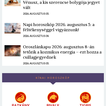
Vénusz, a kis szerencse bolygója jegyet
vált
2026. AUGUSZTUS 05.
Napi horoszkóp 2026. augusztus 5: a
féltékenységgel vigyázzunk!
2026. AUGUSZTUS 04.
Oroszlánkapu 2026: augusztus 8-án
tetőzik a kozmikus energia – ezt hozza a
csillagjegyednek
2026. AUGUSZTUS 05.
KÍNAI HOROSZKÓP
PATKÁNY
BIVALY
TIGRIS