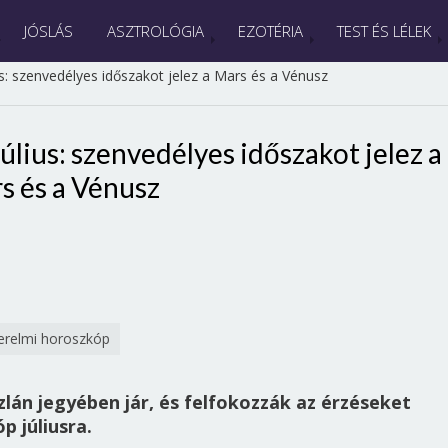
JÓSLÁS
ASZTROLÓGIA
EZOTÉRIA
TEST ÉS LÉLEK
s: szenvedélyes időszakot jelez a Mars és a Vénusz
úlius: szenvedélyes időszakot jelez a
s és a Vénusz
erelmi horoszkóp
lán jegyében jár, és felfokozzák az érzéseket
 júliusra.