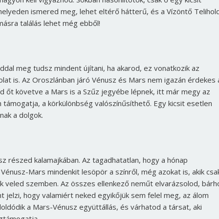
elyeden ismered meg, lehet eltérő hátterű, és a Vízöntő Telihol
ásra találás lehet még ebből!
ddal meg tudsz mindent újítani, ha akarod, ez vonatkozik az
solat is. Az Oroszlánban járó Vénusz és Mars nem igazán érdekes 
 őt követve a Mars is a Szűz jegyébe lépnek, itt már megy az
támogatja, a körkülönbség valószínűsíthető. Egy kicsit esetlen
nak a dolgok.
esz részed kalamajkában. Az tagadhatatlan, hogy a hónap
ő Vénusz-Mars mindenkit lesöpör a színről, még azokat is, akik csa
k veled szemben. Az összes ellenkező neműt elvarázsolod, bárho
 jelzi, hogy valamiért neked egyikőjük sem felel meg, az álom
oldódik a Mars-Vénusz együttállás, és várhatod a társat, aki
egtámogatja.