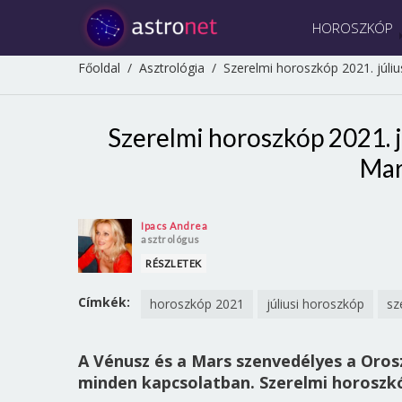
HOROSZKÓP
Főoldal
/
Asztrológia
/
Szerelmi horoszkóp 2021. júliu
Szerelmi horoszkóp 2021. j
Mar
Ipacs Andrea
asztrológus
RÉSZLETEK
Címkék:
horoszkóp 2021
júliusi horoszkóp
sz
A Vénusz és a Mars szenvedélyes a Orosz
minden kapcsolatban. Szerelmi horoszkóp