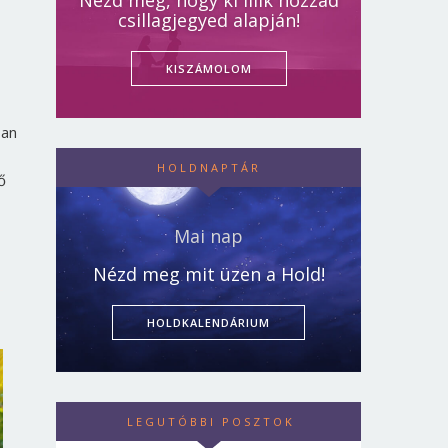
Nézd meg, hogy ki illik hozzád
csillagjegyed alapján!
KISZÁMOLOM
ban
HOLDNAPTÁR
ő
Mai nap
Nézd meg mit üzen a Hold!
HOLDKALENDÁRIUM
LEGUTÓBBI POSZTOK