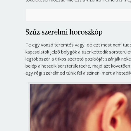
Szűz szerelmi horoszkóp
Te egy vonzó teremtés vagy, de ezt most nem tudo
kapcsolatok jelző bolygók a tizenkettedik sorsterüle
legtöbbször a titkos szerető pozícióját szánják nek
belép a hetedik sorsterületedre, majd azt követően 
egy régi szerelmed tűnik fel a színen, mert a hetedik