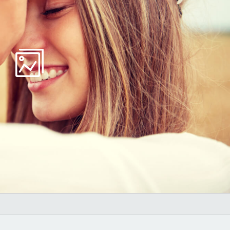
Borsonline bejelentkezés
E-mail cím vagy felhasználónév