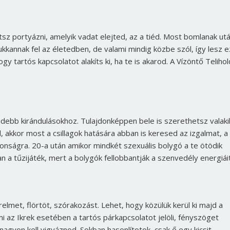
atsz portyázni, amelyik vadat elejted, az a tiéd. Most bomlanak ut
kannak fel az életedben, de valami mindig közbe szól, így lesz e
 tartós kapcsolatot alakíts ki, ha te is akarod. A Vízöntő Telihol
idebb kirándulásokhoz. Tulajdonképpen bele is szerethetsz valaki
 akkor most a csillagok hatására abban is keresed az izgalmat, a
onságra. 20-a után amikor mindkét szexuális bolygó a te ötödik
n a tűzijáték, mert a bolygók fellobbantják a szenvedély energiáit
lmet, flörtöt, szórakozást. Lehet, hogy közülük kerül ki majd a
i az Ikrek esetében a tartós párkapcsolatot jelöli, fényszöget
 nagyon kell vigyáznod. Sokban hasonlítotok, csak ő egy kicsit