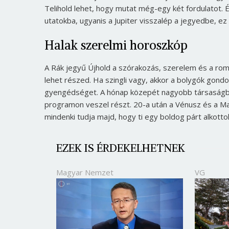
Telihold lehet, hogy mutat még-egy két fordulatot
utatokba, ugyanis a Jupiter visszalép a jegyedbe, ez
Halak szerelmi horoszkóp
A Rák jegyű Újhold a szórakozás, szerelem és a roma
lehet részed. Ha szingli vagy, akkor a bolygók gond
gyengédséget. A hónap közepét nagyobb társaságba
programon veszel részt. 20-a után a Vénusz és a Mars
mindenki tudja majd, hogy ti egy boldog párt alkotto
EZEK IS ÉRDEKELHETNEK
Magyar Nemzet
VG