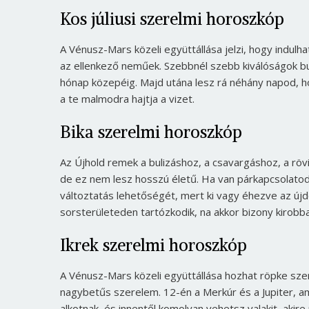
Kos júliusi szerelmi horoszkóp
A Vénusz-Mars közeli együttállása jelzi, hogy indulh
az ellenkező neműek. Szebbnél szebb kiválóságok buk
hónap közepéig. Majd utána lesz rá néhány napod, hogy
a te malmodra hajtja a vizet.
Bika szerelmi horoszkóp
Az Újhold remek a bulizáshoz, a csavargáshoz, a röv
de ez nem lesz hosszú életű. Ha van párkapcsolatod,
változtatás lehetőségét, mert ki vagy éhezve az újd
sorsterületeden tartózkodik, na akkor bizony kirobba
Ikrek szerelmi horoszkóp
A Vénusz-Mars közeli együttállása hozhat röpke szere
nagybetűs szerelem. 12-én a Merkúr és a Jupiter, am
alkotnak, és innentől komolyan vehetsz valakit, akire