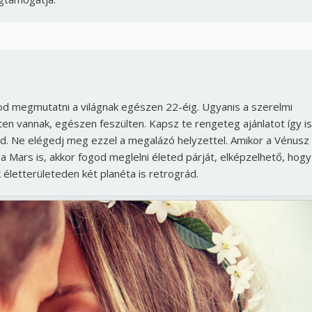
d megmutatni a világnak egészen 22-éig. Ugyanis a szerelmi
ten vannak, egészen feszülten. Kapsz te rengeteg ajánlatot így is
ed. Ne elégedj meg ezzel a megalázó helyzettel. Amikor a Vénusz
a Mars is, akkor fogod meglelni életed párját, elképzelhető, hogy
 életterületeden két planéta is retrográd.