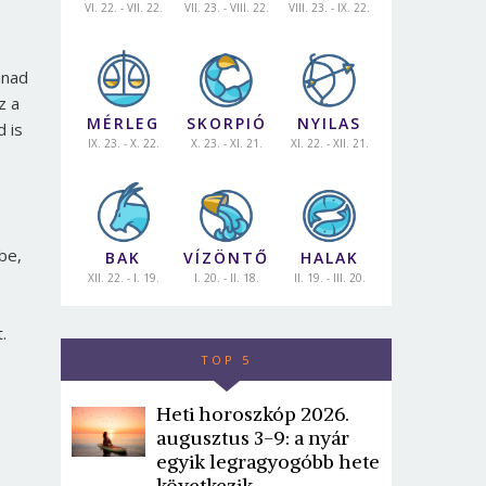
VI. 22. - VII. 22.
VII. 23. - VIII. 22.
VIII. 23. - IX. 22.
ánad
z a
MÉRLEG
SKORPIÓ
NYILAS
d is
IX. 23. - X. 22.
X. 23. - XI. 21.
XI. 22. - XII. 21.
be,
BAK
VÍZÖNTŐ
HALAK
XII. 22. - I. 19.
I. 20. - II. 18.
II. 19. - III. 20.
.
TOP 5
Heti horoszkóp 2026.
augusztus 3-9: a nyár
egyik legragyogóbb hete
következik