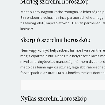
Mérleg szerelmi horoszkóp
Most bizony nagyon körbe zsongnak a lehetséges pa
Ez rendben is volna, ha nincs partnered, lehet, hogy 
tiszavirág életű kapcsolatokból. Ha van partnered, a
kedvez!
Skorpió szerelmi horoszkóp
Nem vagy könnyű helyzetben, ha most van partnered,
mégis elpattan a húr. Nehezíti a helyzetet a lakás m
mivel az erényöveket manapság már nem divat hordan
megoldás lenne egy kis szünet, legalább ráébredné
folytatjátok-e az utat! Ha a különélés mellett dönte
Nyilas szerelmi horoszkóp