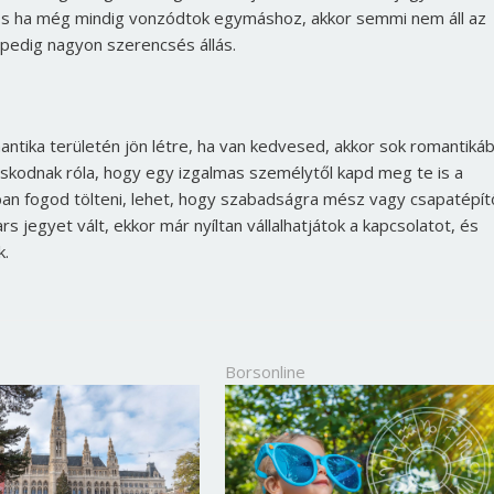
. És ha még mindig vonzódtok egymáshoz, akkor semmi nem áll az
 pedig nagyon szerencsés állás.
ntika területén jön létre, ha van kedvesed, akkor sok romantiká
oskodnak róla, hogy egy izgalmas személytől kapd meg te is a
n fogod tölteni, lehet, hogy szabadságra mész vagy csapatépít
 jegyet vált, ekkor már nyíltan vállalhatjátok a kapcsolatot, és
k.
Borsonline