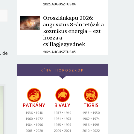
2026. AUGUSZTUS 04.
Oroszlánkapu 2026:
augusztus 8-án tetőzik a
kozmikus energia – ezt
hozza a
csillagjegyednek
, de
2026. AUGUSZTUS 05.
KÍNAI HOROSZKÓP
PATKÁNY
BIVALY
TIGRIS
1936
1948
1937
1949
1938
1950
1960
1972
1961
1973
1962
1974
1984
1996
1985
1997
1986
1998
2008
2020
2009
2021
2010
2022