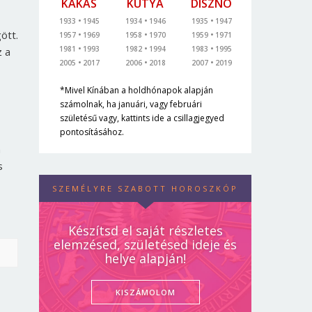
KAKAS
KUTYA
DISZNÓ
1933
1945
1934
1946
1935
1947
ött.
1957
1969
1958
1970
1959
1971
1981
1993
1982
1994
1983
1995
z a
2005
2017
2006
2018
2007
2019
*Mivel Kínában a holdhónapok alapján
számolnak, ha januári, vagy februári
születésű vagy, kattints ide a csillagjegyed
pontosításához.
n
s
SZEMÉLYRE SZABOTT HOROSZKÓP
Készítsd el saját részletes
elemzésed, születésed ideje és
helye alapján!
KISZÁMOLOM