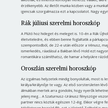
érzékenyebb. Az illetőt munka közben vagy a munkah
igencsak szorgalmazza ezt a kapcsolatot. Nagy egym
Rák júliusi szerelmi horoszkóp
A Plútó hoz hideget és meleget is. 10-én a Rák Újhol
életviteledre, és ebben benne foglaltatik a párkapc
szempontodból, de 22-e után először a Vénusz, majd
ismerkedés, ráadásul a Bakban lévő Hold ezt nagyon 
romantikára számíthatsz, de hamar a helyükre rázód
Oroszlán szerelmi horoszkóp
Az izgalmas helyzetek mindig bonyolultak, most is l
királya/királynője te vagy. Az első sorsterületen lév
álmukban mertek arra gondolni, hogy nyerők lehetne
jelenj meg… A Szaturnusz-Uránusz fényszöge viszont
partner nincs köztük egészen 12-éig. Ekkor végre fel
tökéletesen hozzád illik, ezt a Vízöntő Telihold is m