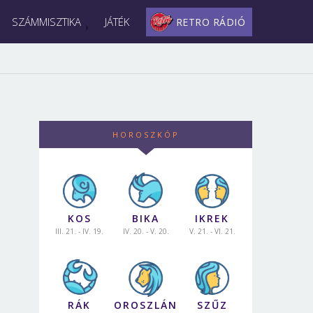
SZÁMMISZTIKA
JÁTÉK
RETRO RÁDIÓ
HOROSZKÓP
KOS
BIKA
IKREK
III. 21. - IV. 19.
IV. 20. - V. 20.
V. 21. - VI. 21.
RÁK
OROSZLÁN
SZŰZ