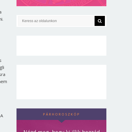
a
i.
s
li
sra
 nem
PÁRHOROSZKÓP
 A