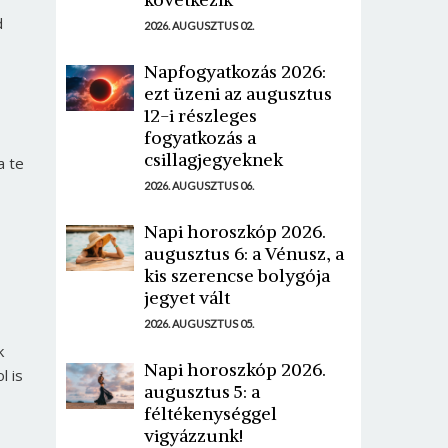
d
2026. AUGUSZTUS 02.
Napfogyatkozás 2026:
ezt üzeni az augusztus
12-i részleges
fogyatkozás a
csillagjegyeknek
a te
2026. AUGUSZTUS 06.
Napi horoszkóp 2026.
augusztus 6: a Vénusz, a
kis szerencse bolygója
jegyet vált
2026. AUGUSZTUS 05.
k
Napi horoszkóp 2026.
l is
augusztus 5: a
féltékenységgel
vigyázzunk!