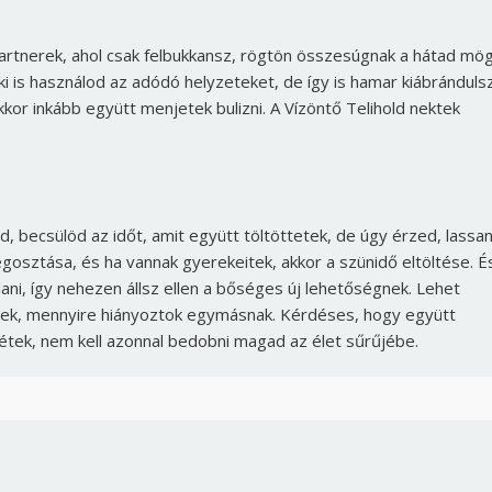
Jelszó
rtnerek, ahol csak felbukkansz, rögtön összesúgnak a hátad mög
ki is használod az adódó helyzeteket, de így is hamar kiábránduls
kkor inkább együtt menjetek bulizni. A Vízöntő Telihold nektek
Mégse
Bejelentkezés
 becsülöd az időt, amit együtt töltöttetek, de úgy érzed, lassa
egosztása, és ha vannak gyerekeitek, akkor a szünidő eltöltése. É
i, így nehezen állsz ellen a bőséges új lehetőségnek. Lehet
tek, mennyire hiányoztok egymásnak. Kérdéses, hogy együtt
nétek, nem kell azonnal bedobni magad az élet sűrűjébe.