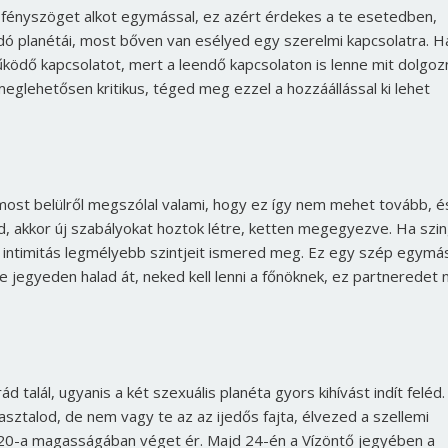
r fényszöget alkot egymással, ez azért érdekes a te esetedben,
dó planétái, most bőven van esélyed egy szerelmi kapcsolatra. H
űködő kapcsolatot, mert a leendő kapcsolaton is lenne mit dolgozn
meglehetősen kritikus, téged meg ezzel a hozzáállással ki lehet
 most belülről megszólal valami, hogy ez így nem mehet tovább, é
, akkor új szabályokat hoztok létre, ketten megegyezve. Ha szing
z intimitás legmélyebb szintjeit ismered meg. Ez egy szép egymá
 te jegyeden halad át, neked kell lenni a főnöknek, ez partneredet
talál, ugyanis a két szexuális planéta gyors kihívást indít feléd.
ztalod, de nem vagy te az az ijedős fajta, élvezed a szellemi
y 20-a magasságában véget ér. Majd 24-én a Vízöntő jegyében a