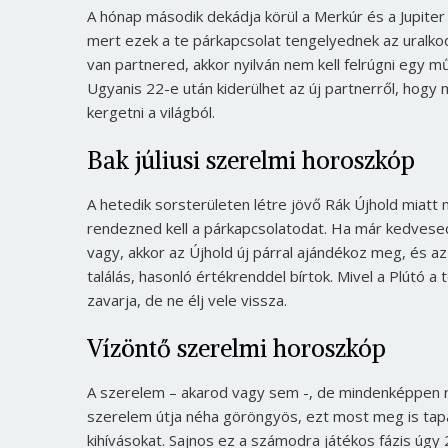
A hónap második dekádja körül a Merkúr és a Jupite
mert ezek a te párkapcsolat tengelyednek az uralko
van partnered, akkor nyilván nem kell felrúgni egy m
Ugyanis 22-e után kiderülhet az új partnerről, hogy 
kergetni a világból.
Bak júliusi szerelmi horoszkóp
A hetedik sorsterületen létre jövő Rák Újhold miatt
rendezned kell a párkapcsolatodat. Ha már kedvesed
vagy, akkor az Újhold új párral ajándékoz meg, és a
találás, hasonló értékrenddel bírtok. Mivel a Plútó a
zavarja, de ne élj vele vissza.
Vízöntő szerelmi horoszkóp
A szerelem – akarod vagy sem -, de mindenképpen rád 
szerelem útja néha göröngyös, ezt most meg is tapas
kihívásokat. Sajnos ez a számodra játékos fázis úg