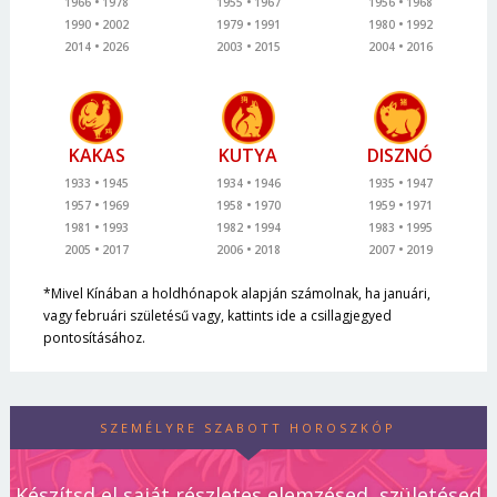
1966
1978
1955
1967
1956
1968
1990
2002
1979
1991
1980
1992
2014
2026
2003
2015
2004
2016
KAKAS
KUTYA
DISZNÓ
1933
1945
1934
1946
1935
1947
1957
1969
1958
1970
1959
1971
1981
1993
1982
1994
1983
1995
2005
2017
2006
2018
2007
2019
*Mivel Kínában a holdhónapok alapján számolnak, ha januári,
vagy februári születésű vagy, kattints ide a csillagjegyed
pontosításához.
SZEMÉLYRE SZABOTT HOROSZKÓP
Készítsd el saját részletes elemzésed, születésed