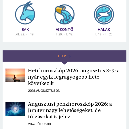
BAK
VÍZÖNTŐ
HALAK
XII. 22. - I. 19.
I. 20. - II. 18.
II. 19. - III. 20.
TOP 5
Heti horoszkóp 2026. augusztus 3-9: a
nyár egyik legragyogóbb hete
következik
2026. AUGUSZTUS 02.
Augusztusi pénzhoroszkóp 2026: a
Jupiter nagy lehetőségeket, de
túlzásokat is jelez
2026. JÚLIUS 30.