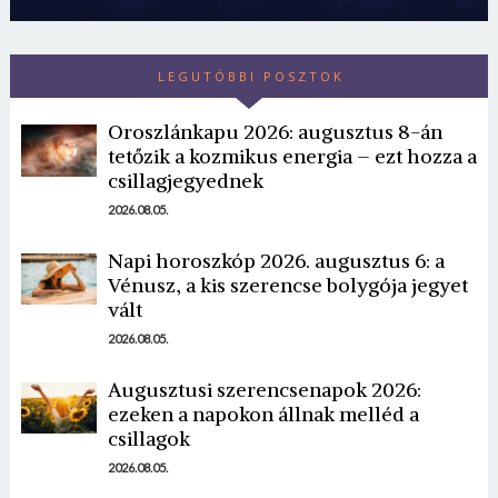
LEGUTÓBBI POSZTOK
Oroszlánkapu 2026: augusztus 8-án
tetőzik a kozmikus energia – ezt hozza a
csillagjegyednek
2026.08.05.
Borsonline bejelentkezés
Napi horoszkóp 2026. augusztus 6: a
Vénusz, a kis szerencse bolygója jegyet
E-mail cím vagy felhasználónév
vált
2026.08.05.
Jelszó
Augusztusi szerencsenapok 2026:
ezeken a napokon állnak melléd a
csillagok
Mégse
Bejelentkezés
2026.08.05.