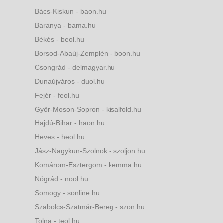
Bács-Kiskun - baon.hu
Baranya - bama.hu
Békés - beol.hu
Borsod-Abaúj-Zemplén - boon.hu
Csongrád - delmagyar.hu
Dunaújváros - duol.hu
Fejér - feol.hu
Győr-Moson-Sopron - kisalfold.hu
Hajdú-Bihar - haon.hu
Heves - heol.hu
Jász-Nagykun-Szolnok - szoljon.hu
Komárom-Esztergom - kemma.hu
Nógrád - nool.hu
Somogy - sonline.hu
Szabolcs-Szatmár-Bereg - szon.hu
Tolna - teol.hu