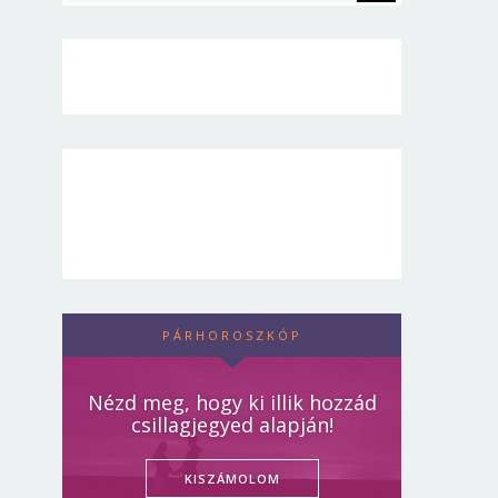
PÁRHOROSZKÓP
Nézd meg, hogy ki illik hozzád
csillagjegyed alapján!
KISZÁMOLOM