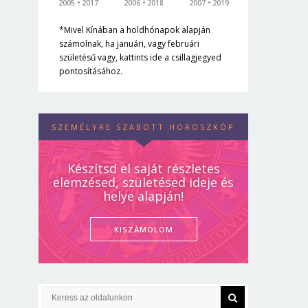
2005
2017
2006
2018
2007
2019
*Mivel Kínában a holdhónapok alapján
számolnak, ha januári, vagy februári
születésű vagy, kattints ide a csillagjegyed
pontosításához.
SZEMÉLYRE SZABOTT HOROSZKÓP
Készítsd el saját részletes
elemzésed, születésed ideje és
helye alapján!
KISZÁMOLOM