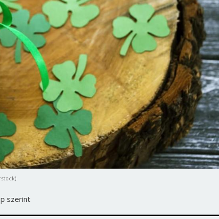
rstock)
p szerint