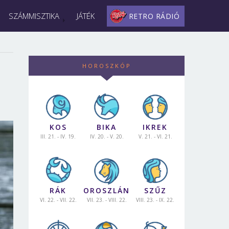
SZÁMMISZTIKA
JÁTÉK
RETRO RÁDIÓ
HOROSZKÓP
KOS
BIKA
IKREK
III. 21. - IV. 19.
IV. 20. - V. 20.
V. 21. - VI. 21.
RÁK
OROSZLÁN
SZŰZ
VI. 22. - VII. 22.
VII. 23. - VIII. 22.
VIII. 23. - IX. 22.