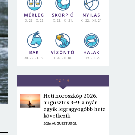
MÉRLEG
SKORPIÓ
NYILAS
IX. 23. - X. 22.
X. 23. - XI. 21.
XI. 22. - XII. 21.
BAK
VÍZÖNTŐ
HALAK
XII. 22. - I. 19.
I. 20. - II. 18.
II. 19. - III. 20.
TOP 5
Heti horoszkóp 2026.
augusztus 3-9: a nyár
egyik legragyogóbb hete
következik
2026. AUGUSZTUS 02.