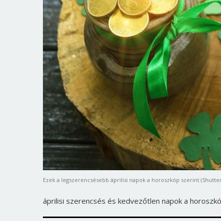
Ezek a legszerencsésebb áprilisi napok a horoszkóp szerint (Shutte
áprilisi szerencsés és kedvezőtlen napok a horoszkó