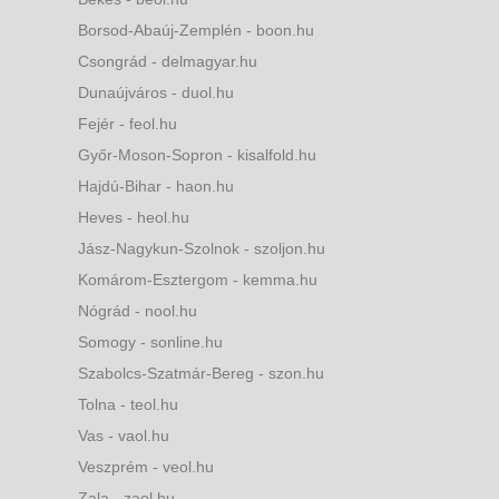
Borsod-Abaúj-Zemplén - boon.hu
Csongrád - delmagyar.hu
Dunaújváros - duol.hu
Fejér - feol.hu
Győr-Moson-Sopron - kisalfold.hu
Hajdú-Bihar - haon.hu
Heves - heol.hu
Jász-Nagykun-Szolnok - szoljon.hu
Komárom-Esztergom - kemma.hu
Nógrád - nool.hu
Somogy - sonline.hu
Szabolcs-Szatmár-Bereg - szon.hu
Tolna - teol.hu
Vas - vaol.hu
Veszprém - veol.hu
Zala - zaol.hu