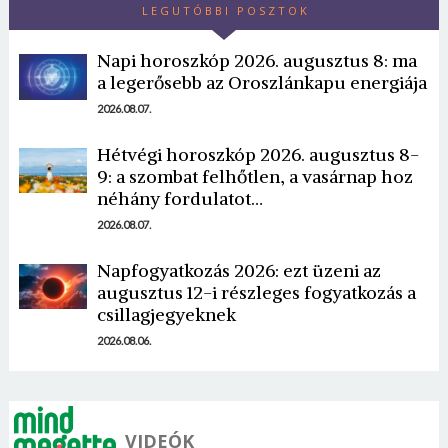
LEGUTÓBBI POSZTOK
Napi horoszkóp 2026. augusztus 8: ma
a legerősebb az Oroszlánkapu energiája
2026.08.07.
Hétvégi horoszkóp 2026. augusztus 8-
Borsonline bejelentkezés
9: a szombat felhőtlen, a vasárnap hoz
néhány fordulatot…
E-mail cím vagy felhasználónév
2026.08.07.
Napfogyatkozás 2026: ezt üzeni az
augusztus 12-i részleges fogyatkozás a
Jelszó
csillagjegyeknek
2026.08.06.
Mégse
Bejelentkezés
VIDEÓK