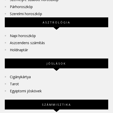
Párhoroszkóp
Szerelmi horoszkóp
ASZTROLÓGIA
Napi horoszkóp
Aszcendens számítás
Holdnaptár
JÓSLÁSOK
Cigánykártya
Tarot
Egyiptomi jóskövek
SZÁMMISZTIKA