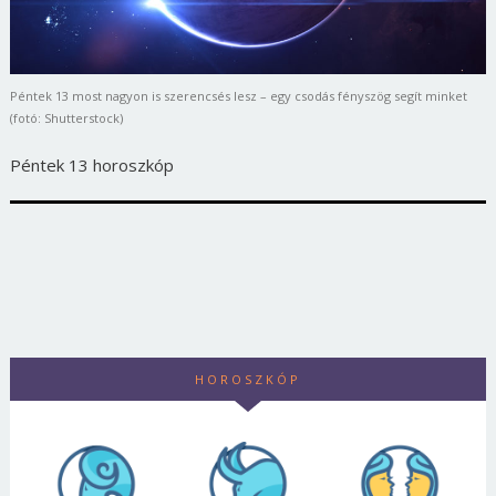
Péntek 13 most nagyon is szerencsés lesz – egy csodás fényszög segít minket
(fotó: Shutterstock)
Péntek 13 horoszkóp
HOROSZKÓP