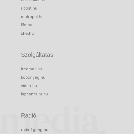
ripost.hu
metropol.hu
life.hu
she.hu
Szolgáltatás
freemail.hu
koponyeg.hu
videa.hu
lapcentrum.hu
Rádió
radio1gong.hu