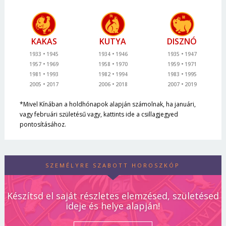
KAKAS
KUTYA
DISZNÓ
1933
1945
1934
1946
1935
1947
1957
1969
1958
1970
1959
1971
1981
1993
1982
1994
1983
1995
2005
2017
2006
2018
2007
2019
*Mivel Kínában a holdhónapok alapján számolnak, ha januári,
vagy februári születésű vagy, kattints ide a csillagjegyed
pontosításához.
SZEMÉLYRE SZABOTT HOROSZKÓP
Készítsd el saját részletes elemzésed, születésed
ideje és helye alapján!