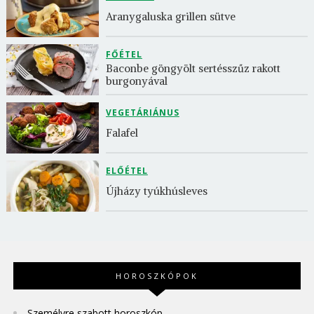
Aranygaluska grillen sütve
FŐÉTEL
Baconbe göngyölt sertésszűz rakott 
burgonyával
VEGETÁRIÁNUS
Falafel
ELŐÉTEL
Újházy tyúkhúsleves
HOROSZKÓPOK
Személyre szabott horoszkóp