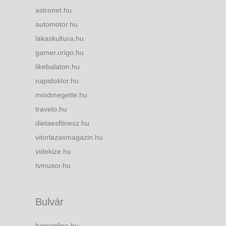
astronet.hu
automotor.hu
lakaskultura.hu
gamer.origo.hu
likebalaton.hu
napidoktor.hu
mindmegette.hu
travelo.hu
dietaesfitnesz.hu
vitorlazasmagazin.hu
videkize.hu
tvmusor.hu
Bulvár
borsonline.hu