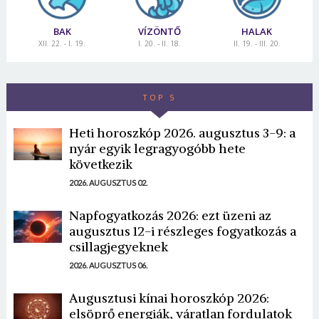
BAK
VÍZÖNTŐ
HALAK
XII. 22. - I. 19.
I. 20. - II. 18.
II. 19. - III. 20.
TOP 5
Heti horoszkóp 2026. augusztus 3-9: a
nyár egyik legragyogóbb hete
következik
2026. AUGUSZTUS 02.
Napfogyatkozás 2026: ezt üzeni az
augusztus 12-i részleges fogyatkozás a
csillagjegyeknek
2026. AUGUSZTUS 06.
Augusztusi kínai horoszkóp 2026:
elsöprő energiák, váratlan fordulatok