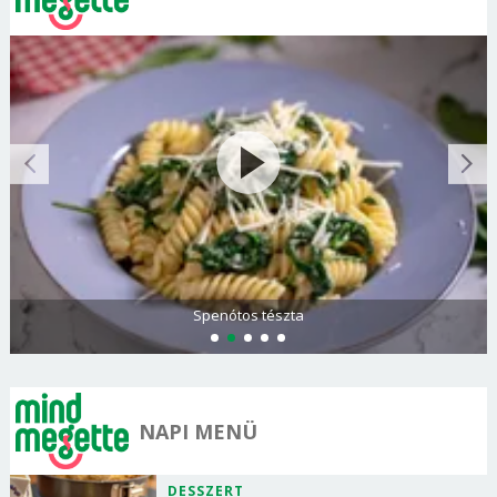
Spenótos tészta
NAPI MENÜ
DESSZERT