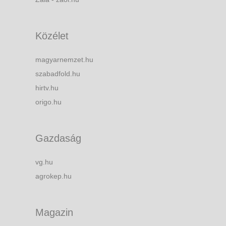
Közélet
magyarnemzet.hu
szabadfold.hu
hirtv.hu
origo.hu
Gazdaság
vg.hu
agrokep.hu
Magazin