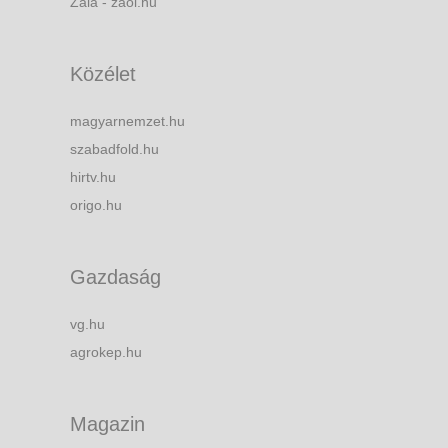
Zala - zaol.hu
Közélet
magyarnemzet.hu
szabadfold.hu
hirtv.hu
origo.hu
Gazdaság
vg.hu
agrokep.hu
Magazin