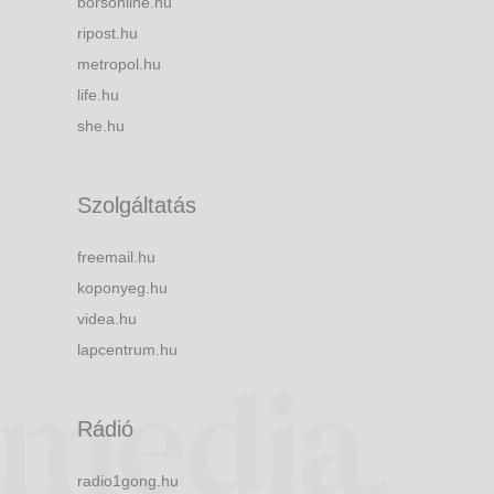
borsonline.hu
ripost.hu
metropol.hu
life.hu
she.hu
Szolgáltatás
freemail.hu
koponyeg.hu
videa.hu
lapcentrum.hu
Rádió
radio1gong.hu