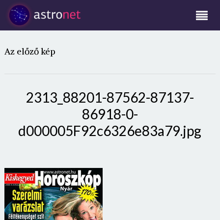
Az előző kép
2313_88201-87562-87137-
86918-0-
d000005F92c6326e83a79.jpg