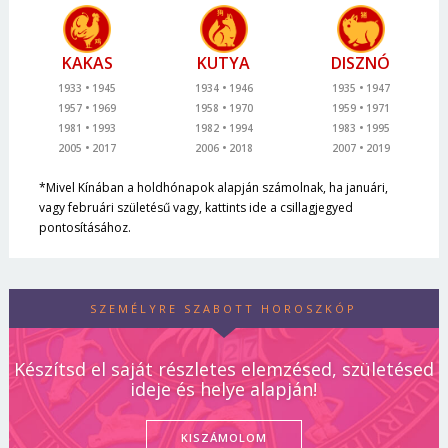
KAKAS
KUTYA
DISZNÓ
1933
1945
1934
1946
1935
1947
1957
1969
1958
1970
1959
1971
1981
1993
1982
1994
1983
1995
2005
2017
2006
2018
2007
2019
*Mivel Kínában a holdhónapok alapján számolnak, ha januári,
vagy februári születésű vagy, kattints ide a csillagjegyed
pontosításához.
SZEMÉLYRE SZABOTT HOROSZKÓP
Készítsd el saját részletes elemzésed, születésed
ideje és helye alapján!
KISZÁMOLOM