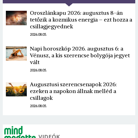
Oroszlánkapu 2026: augusztus 8-án
tetőzik a kozmikus energia – ezt hozza a
csillagjegyednek
2026.08.05.
Napi horoszkóp 2026. augusztus 6: a
Borsonline bejelentkezés
Vénusz, a kis szerencse bolygója jegyet
vált
E-mail cím vagy felhasználónév
2026.08.05.
Augusztusi szerencsenapok 2026:
ezeken a napokon állnak melléd a
Jelszó
csillagok
2026.08.05.
Mégse
Bejelentkezés
VIDEÓK