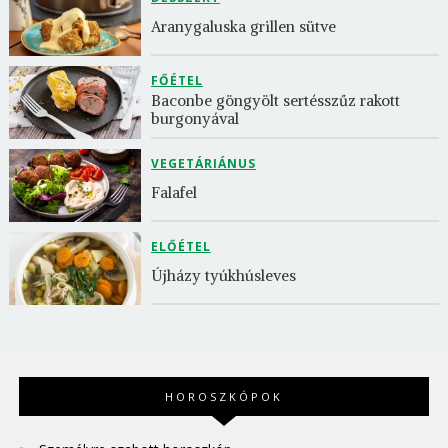
Aranygaluska grillen sütve
FŐÉTEL
Baconbe göngyölt sertésszűz rakott 
burgonyával
VEGETÁRIÁNUS
Falafel
ELŐÉTEL
Újházy tyúkhúsleves
HOROSZKÓPOK