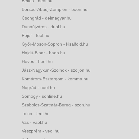
Békés - beol.hu
Borsod-Abaúj-Zemplén - boon.hu
Csongrád - delmagyar.hu
Dunaújváros - duol.hu
Fejér - feol.hu
Győr-Moson-Sopron - kisalfold.hu
Hajdú-Bihar - haon.hu
Heves - heol.hu
Jász-Nagykun-Szolnok - szoljon.hu
Komárom-Esztergom - kemma.hu
Nógrád - nool.hu
Somogy - sonline.hu
Szabolcs-Szatmár-Bereg - szon.hu
Tolna - teol.hu
Vas - vaol.hu
Veszprém - veol.hu