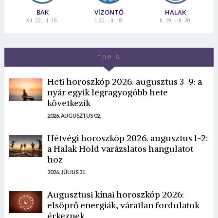
BAK
VÍZÖNTŐ
HALAK
XII. 22. - I. 19.
I. 20. - II. 18.
II. 19. - III. 20.
TOP 5
Heti horoszkóp 2026. augusztus 3-9: a
nyár egyik legragyogóbb hete
következik
2026. AUGUSZTUS 02.
Hétvégi horoszkóp 2026. augusztus 1-2:
a Halak Hold varázslatos hangulatot
hoz
2026. JÚLIUS 31.
Augusztusi kínai horoszkóp 2026:
elsöprő energiák, váratlan fordulatok
érkeznek