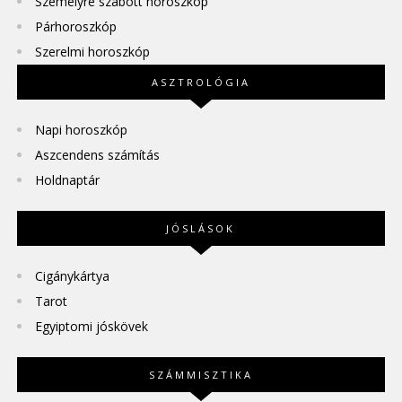
Személyre szabott horoszkóp
Párhoroszkóp
Szerelmi horoszkóp
ASZTROLÓGIA
Napi horoszkóp
Aszcendens számítás
Holdnaptár
JÓSLÁSOK
Cigánykártya
Tarot
Egyiptomi jóskövek
SZÁMMISZTIKA