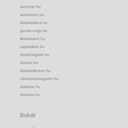
astronet.hu
automotor.hu
lakaskultura.hu
gamer.origo.hu
likebalaton.hu
napidoktor.hu
mindmegette.hu
travelo.hu
dietaesfitnesz.hu
vitorlazasmagazin.hu
videkize.hu
tvmusor.hu
Bulvár