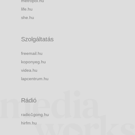
metropol.hu
life.hu
she.hu
Szolgáltatás
freemail.hu
koponyeg.hu
videa.hu
lapcentrum.hu
Rádió
radio1gong.hu
hirfm.hu