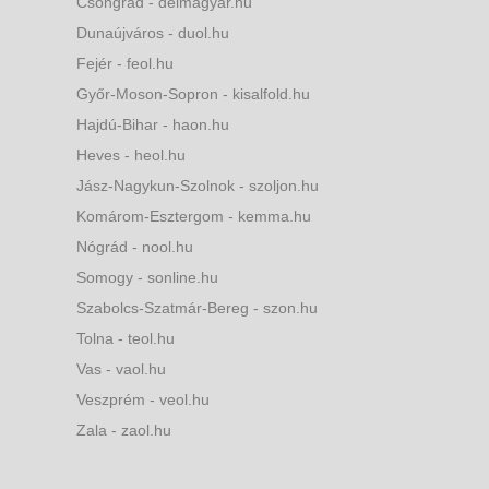
Csongrád - delmagyar.hu
Dunaújváros - duol.hu
Fejér - feol.hu
Győr-Moson-Sopron - kisalfold.hu
Hajdú-Bihar - haon.hu
Heves - heol.hu
Jász-Nagykun-Szolnok - szoljon.hu
Komárom-Esztergom - kemma.hu
Nógrád - nool.hu
Somogy - sonline.hu
Szabolcs-Szatmár-Bereg - szon.hu
Tolna - teol.hu
Vas - vaol.hu
Veszprém - veol.hu
Zala - zaol.hu