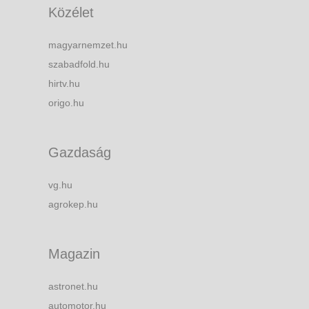
Közélet
magyarnemzet.hu
szabadfold.hu
hirtv.hu
origo.hu
Gazdaság
vg.hu
agrokep.hu
Magazin
astronet.hu
automotor.hu