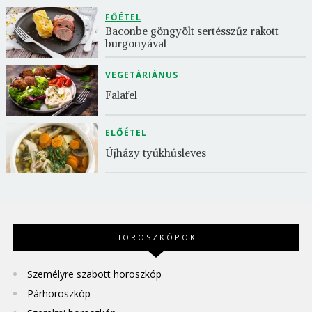
FŐÉTEL
Baconbe göngyölt sertésszűz rakott 
burgonyával
VEGETÁRIÁNUS
Falafel
ELŐÉTEL
Újházy tyúkhúsleves
HOROSZKÓPOK
Személyre szabott horoszkóp
Párhoroszkóp