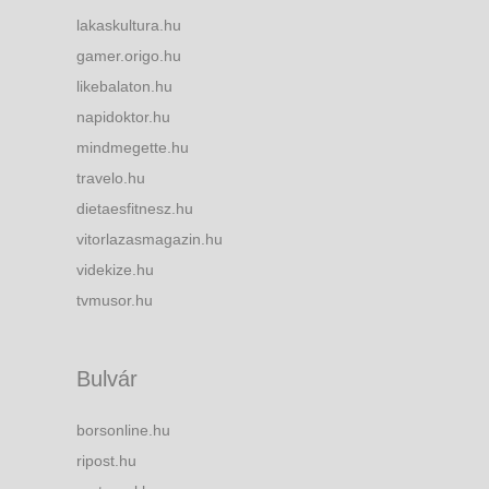
lakaskultura.hu
gamer.origo.hu
likebalaton.hu
napidoktor.hu
mindmegette.hu
travelo.hu
dietaesfitnesz.hu
vitorlazasmagazin.hu
videkize.hu
tvmusor.hu
Bulvár
borsonline.hu
ripost.hu