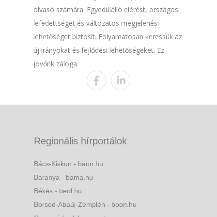
olvasó számára. Egyedülálló elérést, országos
lefedettséget és változatos megjelenési
lehetőséget biztosít. Folyamatosan keressük az
új irányokat és fejlődési lehetőségeket. Ez
jövőnk záloga.
Regionális hírportálok
Bács-Kiskun - baon.hu
Baranya - bama.hu
Békés - beol.hu
Borsod-Abaúj-Zemplén - boon.hu