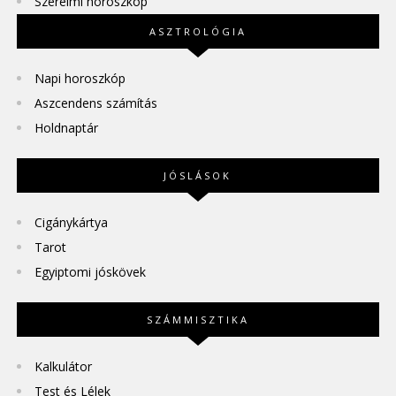
Szerelmi horoszkóp
ASZTROLÓGIA
Napi horoszkóp
Aszcendens számítás
Holdnaptár
JÓSLÁSOK
Cigánykártya
Tarot
Egyiptomi jóskövek
SZÁMMISZTIKA
Kalkulátor
Test és Lélek