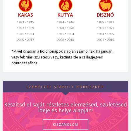
KAKAS
KUTYA
DISZNÓ
1933
1945
1934
1946
1935
1947
1957
1969
1958
1970
1959
1971
1981
1993
1982
1994
1983
1995
2005
2017
2006
2018
2007
2019
*Mivel Kínában a holdhónapok alapján számolnak, ha januári,
vagy februári születésű vagy, kattints ide a csillagjegyed
pontosításához.
SZEMÉLYRE SZABOTT HOROSZKÓP
Készítsd el saját részletes elemzésed, születésed
ideje és helye alapján!
KISZÁMOLOM