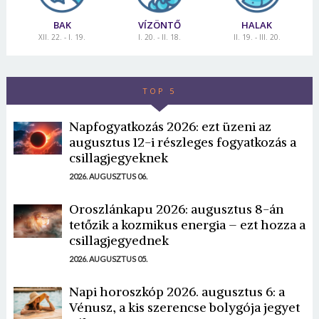
BAK
VÍZÖNTŐ
HALAK
XII. 22. - I. 19.
I. 20. - II. 18.
II. 19. - III. 20.
TOP 5
Napfogyatkozás 2026: ezt üzeni az
augusztus 12-i részleges fogyatkozás a
csillagjegyeknek
2026. AUGUSZTUS 06.
Oroszlánkapu 2026: augusztus 8-án
tetőzik a kozmikus energia – ezt hozza a
csillagjegyednek
2026. AUGUSZTUS 05.
Napi horoszkóp 2026. augusztus 6: a
Vénusz, a kis szerencse bolygója jegyet