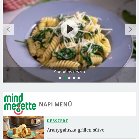
Spenótos tészta
NAPI MENÜ
DESSZERT
Aranygaluska grillen sütve