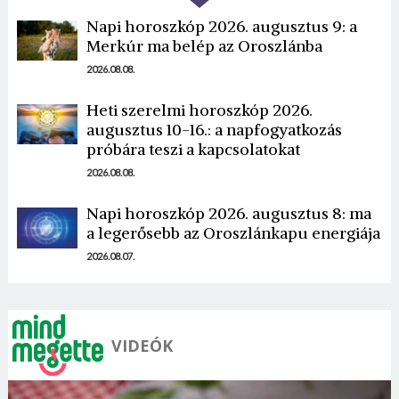
Napi horoszkóp 2026. augusztus 9: a
Merkúr ma belép az Oroszlánba
2026.08.08.
Heti szerelmi horoszkóp 2026.
Borsonline bejelentkezés
augusztus 10-16.: a napfogyatkozás
próbára teszi a kapcsolatokat
E-mail cím vagy felhasználónév
2026.08.08.
Napi horoszkóp 2026. augusztus 8: ma
a legerősebb az Oroszlánkapu energiája
Jelszó
2026.08.07.
Mégse
Bejelentkezés
VIDEÓK