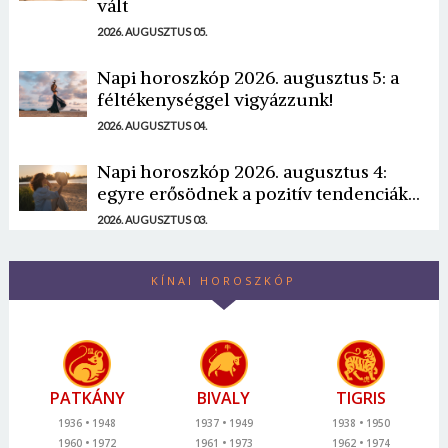
vált
2026. AUGUSZTUS 05.
Napi horoszkóp 2026. augusztus 5: a
féltékenységgel vigyázzunk!
2026. AUGUSZTUS 04.
Napi horoszkóp 2026. augusztus 4:
egyre erősödnek a pozitív tendenciák...
2026. AUGUSZTUS 03.
KÍNAI HOROSZKÓP
PATKÁNY
BIVALY
TIGRIS
1936
1948
1937
1949
1938
1950
1960
1972
1961
1973
1962
1974