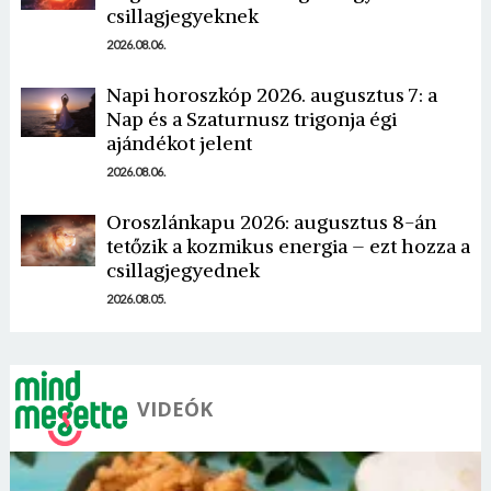
csillagjegyeknek
2026.08.06.
Napi horoszkóp 2026. augusztus 7: a
Nap és a Szaturnusz trigonja égi
ajándékot jelent
Borsonline bejelentkezés
2026.08.06.
E-mail cím vagy felhasználónév
Oroszlánkapu 2026: augusztus 8-án
tetőzik a kozmikus energia – ezt hozza a
csillagjegyednek
Jelszó
2026.08.05.
Mégse
Bejelentkezés
VIDEÓK