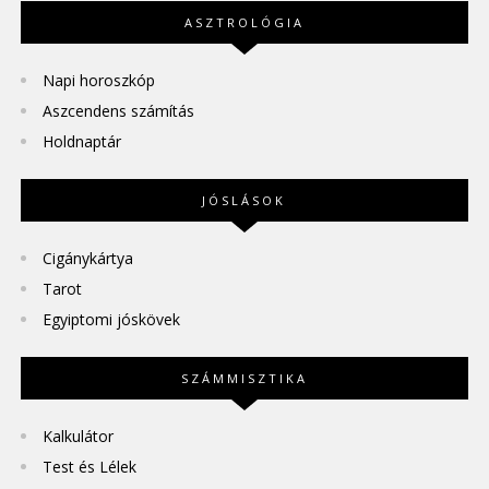
ASZTROLÓGIA
Napi horoszkóp
Aszcendens számítás
Holdnaptár
JÓSLÁSOK
Cigánykártya
Tarot
Egyiptomi jóskövek
SZÁMMISZTIKA
Kalkulátor
Test és Lélek