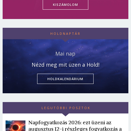
KISZÁMOLOM
HOLDNAPTÁR
Mai nap
Nézd meg mit üzen a Hold!
HOLDKALENDÁRIUM
LEGUTÓBBI POSZTOK
Napfogyatkozás 2026: ezt üzeni az
augusztus 12-i részleges fogyatkozás a