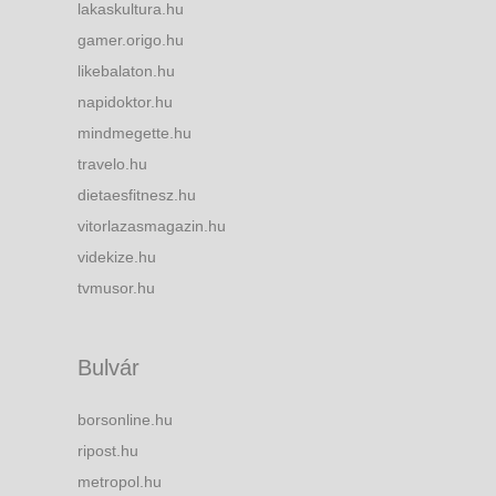
lakaskultura.hu
gamer.origo.hu
likebalaton.hu
napidoktor.hu
mindmegette.hu
travelo.hu
dietaesfitnesz.hu
vitorlazasmagazin.hu
videkize.hu
tvmusor.hu
Bulvár
borsonline.hu
ripost.hu
metropol.hu