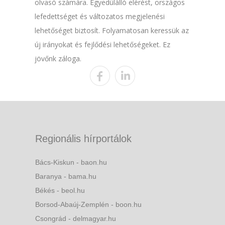
olvasó számára. Egyedülálló elérést, országos
lefedettséget és változatos megjelenési
lehetőséget biztosít. Folyamatosan keressük az
új irányokat és fejlődési lehetőségeket. Ez
jövőnk záloga.
Regionális hírportálok
Bács-Kiskun - baon.hu
Baranya - bama.hu
Békés - beol.hu
Borsod-Abaúj-Zemplén - boon.hu
Csongrád - delmagyar.hu