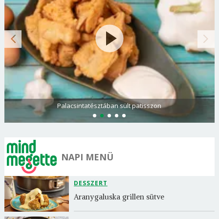
Paradicsomos rakott krumpli darált hússal
NAPI MENÜ
DESSZERT
Aranygaluska grillen sütve