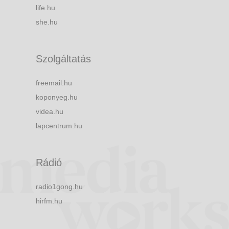
life.hu
she.hu
Szolgáltatás
freemail.hu
koponyeg.hu
videa.hu
lapcentrum.hu
Rádió
radio1gong.hu
hirfm.hu