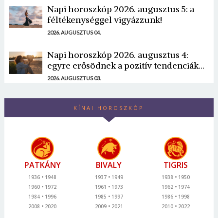
Napi horoszkóp 2026. augusztus 5: a
féltékenységgel vigyázzunk!
2026. AUGUSZTUS 04.
Napi horoszkóp 2026. augusztus 4:
egyre erősödnek a pozitív tendenciák...
2026. AUGUSZTUS 03.
KÍNAI HOROSZKÓP
PATKÁNY
BIVALY
TIGRIS
1936
1948
1937
1949
1938
1950
1960
1972
1961
1973
1962
1974
1984
1996
1985
1997
1986
1998
2008
2020
2009
2021
2010
2022