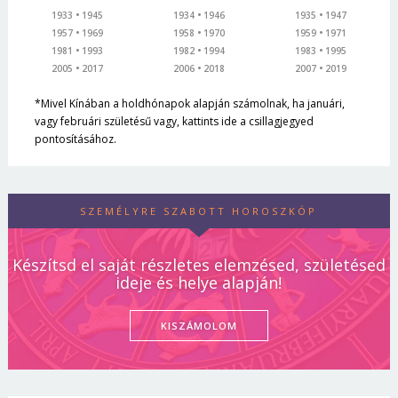
1933
1945
1934
1946
1935
1947
1957
1969
1958
1970
1959
1971
1981
1993
1982
1994
1983
1995
2005
2017
2006
2018
2007
2019
*Mivel Kínában a holdhónapok alapján számolnak, ha januári,
vagy februári születésű vagy, kattints ide a csillagjegyed
pontosításához.
SZEMÉLYRE SZABOTT HOROSZKÓP
Készítsd el saját részletes elemzésed, születésed
ideje és helye alapján!
KISZÁMOLOM