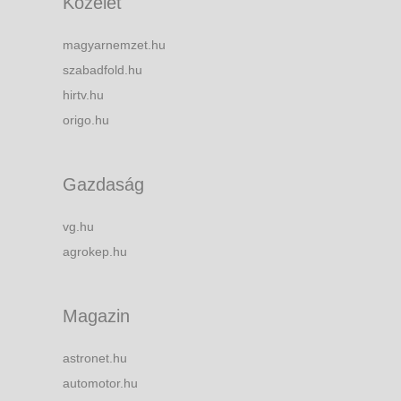
Közélet
magyarnemzet.hu
szabadfold.hu
hirtv.hu
origo.hu
Gazdaság
vg.hu
agrokep.hu
Magazin
astronet.hu
automotor.hu