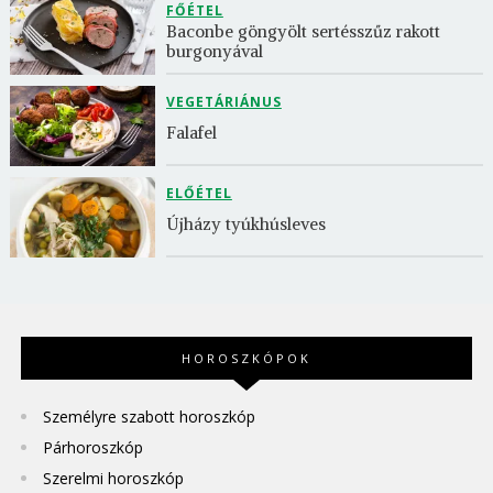
FŐÉTEL
Baconbe göngyölt sertésszűz rakott 
burgonyával
VEGETÁRIÁNUS
Falafel
ELŐÉTEL
Újházy tyúkhúsleves
HOROSZKÓPOK
Személyre szabott horoszkóp
Párhoroszkóp
Szerelmi horoszkóp