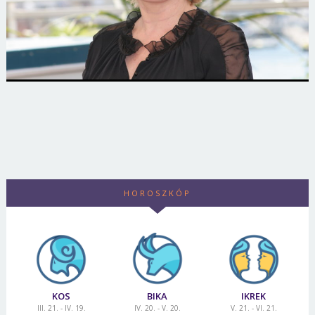
HOROSZKÓP
KOS
BIKA
IKREK
III. 21. - IV. 19.
IV. 20. - V. 20.
V. 21. - VI. 21.