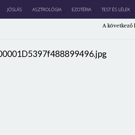
JÓSLÁS
ASZTROLÓGIA
EZOTÉRIA
TEST ÉS LÉLEK
A következő 
00001D5397f488899496.jpg