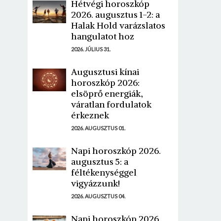
Hétvégi horoszkóp
2026. augusztus 1-2: a
Halak Hold varázslatos
hangulatot hoz
2026. JÚLIUS 31.
Augusztusi kínai
horoszkóp 2026:
elsöprő energiák,
váratlan fordulatok
érkeznek
2026. AUGUSZTUS 01.
Napi horoszkóp 2026.
augusztus 5: a
féltékenységgel
vigyázzunk!
2026. AUGUSZTUS 04.
Napi horoszkóp 2026.