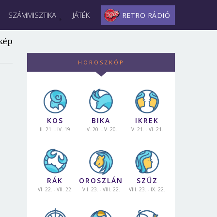
SZÁMMISZTIKA
JÁTÉK
RETRO RÁDIÓ
kép
HOROSZKÓP
KOS
BIKA
IKREK
III. 21. - IV. 19.
IV. 20. - V. 20.
V. 21. - VI. 21.
RÁK
OROSZLÁN
SZŰZ
VI. 22. - VII. 22.
VII. 23. - VIII. 22.
VIII. 23. - IX. 22.