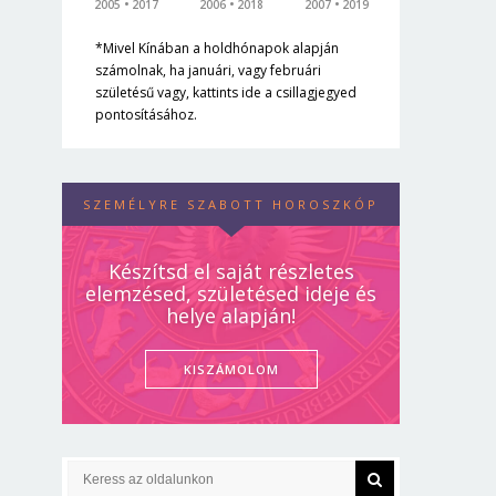
2005
2017
2006
2018
2007
2019
*Mivel Kínában a holdhónapok alapján
számolnak, ha januári, vagy februári
születésű vagy, kattints ide a csillagjegyed
pontosításához.
SZEMÉLYRE SZABOTT HOROSZKÓP
Készítsd el saját részletes
elemzésed, születésed ideje és
helye alapján!
KISZÁMOLOM