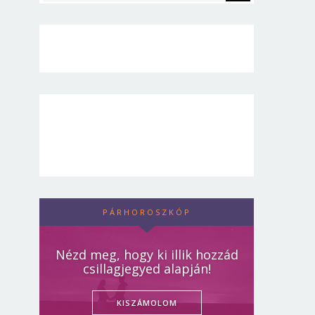
PÁRHOROSZKÓP
Nézd meg, hogy ki illik hozzád
csillagjegyed alapján!
KISZÁMOLOM