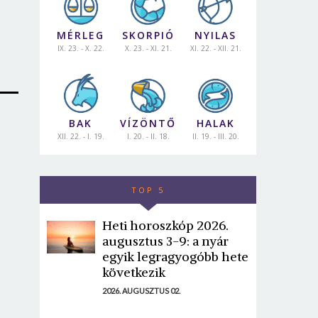
MÉRLEG
SKORPIÓ
NYILAS
IX. 23. - X. 22.
X. 23. - XI. 21.
XI. 22. - XII. 21.
BAK
VÍZÖNTŐ
HALAK
XII. 22. - I. 19.
I. 20. - II. 18.
II. 19. - III. 20.
TOP 5
Heti horoszkóp 2026.
augusztus 3-9: a nyár
egyik legragyogóbb hete
következik
2026. AUGUSZTUS 02.