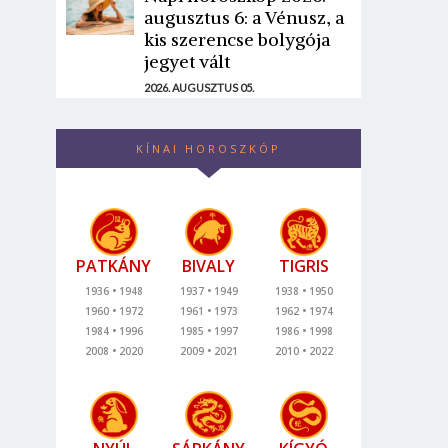
augusztus 6: a Vénusz, a
kis szerencse bolygója
jegyet vált
2026. AUGUSZTUS 05.
KÍNAI HOROSZKÓP
PATKÁNY
BIVALY
TIGRIS
1936
1948
1937
1949
1938
1950
1960
1972
1961
1973
1962
1974
1984
1996
1985
1997
1986
1998
2008
2020
2009
2021
2010
2022