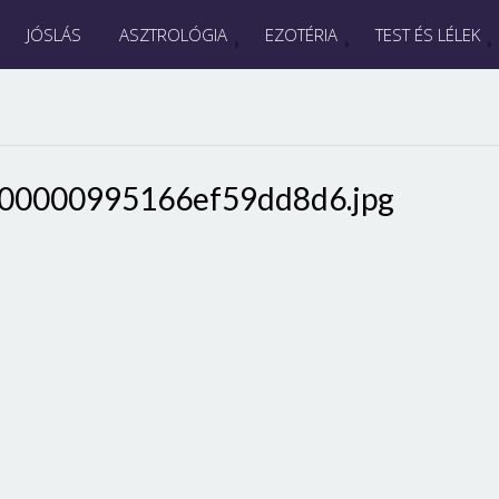
JÓSLÁS
ASZTROLÓGIA
EZOTÉRIA
TEST ÉS LÉLEK
00000995166ef59dd8d6.jpg