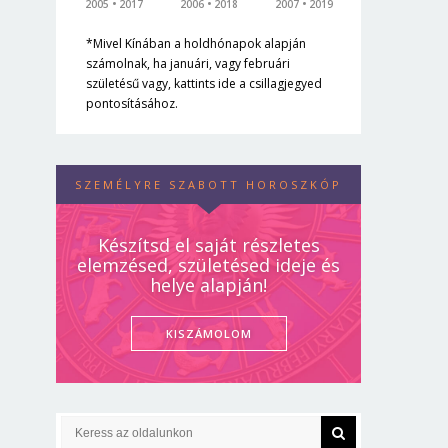
2005
2017
2006
2018
2007
2019
*Mivel Kínában a holdhónapok alapján
számolnak, ha januári, vagy februári
születésű vagy, kattints ide a csillagjegyed
pontosításához.
SZEMÉLYRE SZABOTT HOROSZKÓP
Készítsd el saját részletes
elemzésed, születésed ideje és
helye alapján!
KISZÁMOLOM