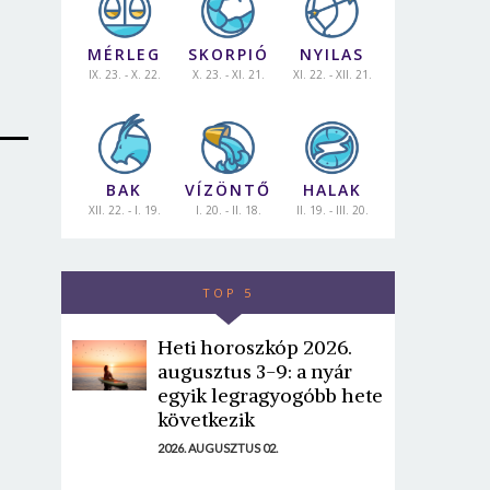
MÉRLEG
SKORPIÓ
NYILAS
IX. 23. - X. 22.
X. 23. - XI. 21.
XI. 22. - XII. 21.
BAK
VÍZÖNTŐ
HALAK
XII. 22. - I. 19.
I. 20. - II. 18.
II. 19. - III. 20.
TOP 5
Heti horoszkóp 2026.
augusztus 3-9: a nyár
egyik legragyogóbb hete
következik
2026. AUGUSZTUS 02.