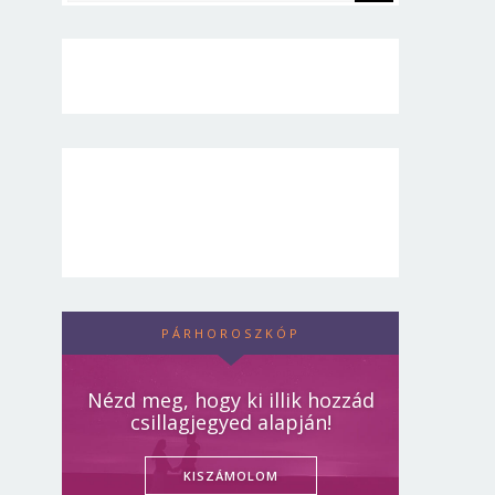
PÁRHOROSZKÓP
Nézd meg, hogy ki illik hozzád
csillagjegyed alapján!
KISZÁMOLOM