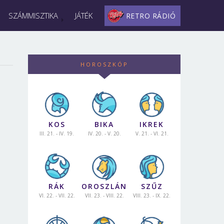
SZÁMMISZTIKA
JÁTÉK
RETRO RÁDIÓ
HOROSZKÓP
KOS
BIKA
IKREK
III. 21. - IV. 19.
IV. 20. - V. 20.
V. 21. - VI. 21.
RÁK
OROSZLÁN
SZŰZ
VI. 22. - VII. 22.
VII. 23. - VIII. 22.
VIII. 23. - IX. 22.