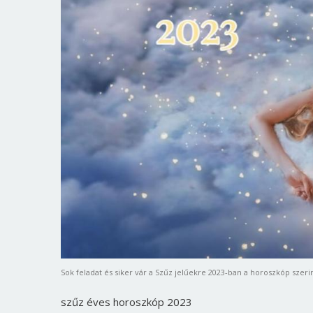
Sok feladat és siker vár a Szűz jelűekre 2023-ban a horoszkóp szerin
szűz éves horoszkóp 2023