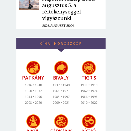
augusztus 5: a
féltékenységgel
vigyázzunk!
2026. AUGUSZTUS 04.
KÍNAI HOROSZKÓP
PATKÁNY
BIVALY
TIGRIS
1936
1948
1937
1949
1938
1950
1960
1972
1961
1973
1962
1974
1984
1996
1985
1997
1986
1998
2008
2020
2009
2021
2010
2022