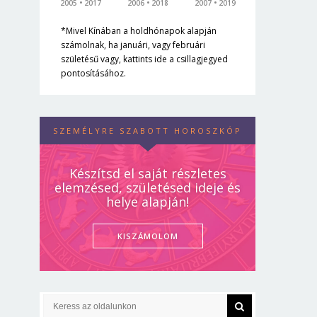
2005
2017
2006
2018
2007
2019
*Mivel Kínában a holdhónapok alapján
számolnak, ha januári, vagy februári
születésű vagy, kattints ide a csillagjegyed
pontosításához.
SZEMÉLYRE SZABOTT HOROSZKÓP
Készítsd el saját részletes
elemzésed, születésed ideje és
helye alapján!
KISZÁMOLOM