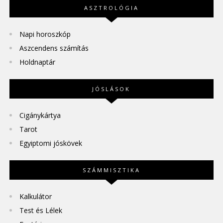
ASZTROLÓGIA
Napi horoszkóp
Aszcendens számítás
Holdnaptár
JÓSLÁSOK
Cigánykártya
Tarot
Egyiptomi jóskövek
SZÁMMISZTIKA
Kalkulátor
Test és Lélek