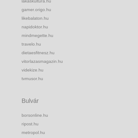
lakaskultura.hu
gamer.origo.hu
likebalaton.hu
napidoktor.hu
mindmegette.hu
travelo.hu
dietaesfitnesz.hu
vitorlazasmagazin.hu
videkize.hu
tvmusor.hu
Bulvár
borsonline.hu
ripost.hu
metropol.hu