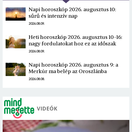
Napi horoszkóp 2026. augusztus 10:
sűrű és intenzív nap
2026.08.09.
Heti horoszkóp 2026. augusztus 10-16:
Borsonline bejelentkezés
nagy fordulatokat hoz ez az időszak
2026.08.09.
E-mail cím vagy felhasználónév
Napi horoszkóp 2026. augusztus 9: a
Merkúr ma belép az Oroszlánba
Jelszó
2026.08.08.
Mégse
Bejelentkezés
VIDEÓK