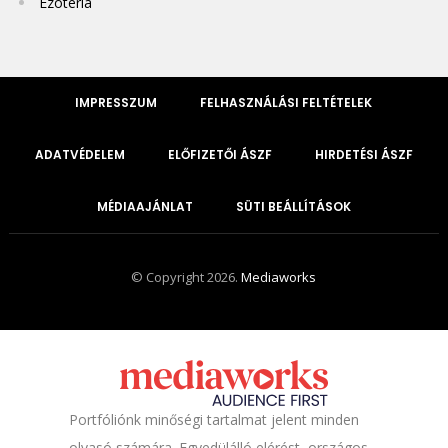
Ezotéria
IMPRESSZUM
FELHASZNÁLÁSI FELTÉTELEK
ADATVÉDELEM
ELŐFIZETŐI ÁSZF
HIRDETÉSI ÁSZF
MÉDIAAJÁNLAT
SÜTI BEÁLLÍTÁSOK
© Copyright 2026.
Mediaworks
Portfóliónk minőségi tartalmat jelent minden
olvasó számára. Egyedülálló elérést, országos