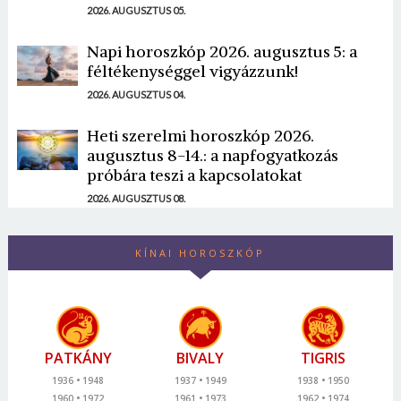
2026. AUGUSZTUS 05.
Napi horoszkóp 2026. augusztus 5: a
féltékenységgel vigyázzunk!
2026. AUGUSZTUS 04.
Heti szerelmi horoszkóp 2026.
augusztus 8-14.: a napfogyatkozás
próbára teszi a kapcsolatokat
2026. AUGUSZTUS 08.
KÍNAI HOROSZKÓP
PATKÁNY
BIVALY
TIGRIS
1936
1948
1937
1949
1938
1950
1960
1972
1961
1973
1962
1974