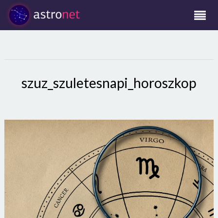
szuz_szuletesnapi_horoszkop