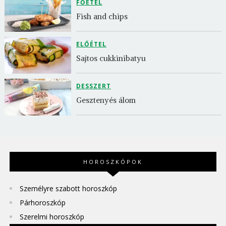
FŐÉTEL
Fish and chips
ELŐÉTEL
Sajtos cukkinibatyu
DESSZERT
Gesztenyés álom
HOROSZKÓPOK
Személyre szabott horoszkóp
Párhoroszkóp
Szerelmi horoszkóp