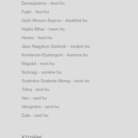
Dunaújváros - duol.hu
Fejér - feol.hu
Győr-Moson-Sopron - kisalfold.hu
Hajdú-Bihar - haon.hu
Heves - heol.hu
Jász-Nagykun-Szolnok - szoljon.hu
Komárom-Esztergom - kemma.hu
Nógrád - nool.hu
Somogy - sonline.hu
Szabolcs-Szatmár-Bereg - szon.hu
Tolna - teol.hu
Vas - vaol.hu
Veszprém - veol.hu
Zala - zaol.hu
Közélet