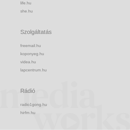
life.hu
she.hu
Szolgáltatás
freemail.hu
koponyeg.hu
videa.hu
lapcentrum.hu
Rádió
radio1gong.hu
hirfm.hu