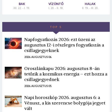
BAK
VÍZÖNTŐ
HALAK
XII. 22. - I. 19.
I. 20. - II. 18.
II. 19. - III. 20.
TOP 5
Napfogyatkozás 2026: ezt üzeni az
augusztus 12-i részleges fogyatkozás a
csillagjegyeknek
2026. AUGUSZTUS 06.
Oroszlánkapu 2026: augusztus 8-án
tetőzik a kozmikus energia – ezt hozza a
csillagjegyednek
2026. AUGUSZTUS 05.
Napi horoszkóp 2026. augusztus 6: a
Vénusz, a kis szerencse bolygója jegyet
vált