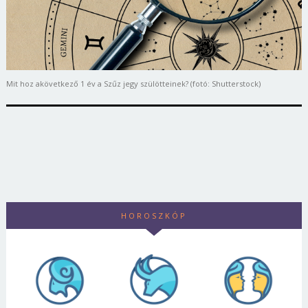
Mit hoz akövetkező 1 év a Szűz jegy szülötteinek? (fotó: Shutterstock)
HOROSZKÓP