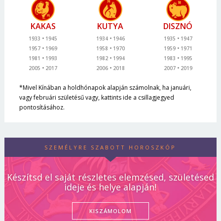
KAKAS
KUTYA
DISZNÓ
1933
1945
1934
1946
1935
1947
1957
1969
1958
1970
1959
1971
1981
1993
1982
1994
1983
1995
2005
2017
2006
2018
2007
2019
*Mivel Kínában a holdhónapok alapján számolnak, ha januári,
vagy februári születésű vagy, kattints ide a csillagjegyed
pontosításához.
SZEMÉLYRE SZABOTT HOROSZKÓP
Készítsd el saját részletes elemzésed, születésed
ideje és helye alapján!
KISZÁMOLOM