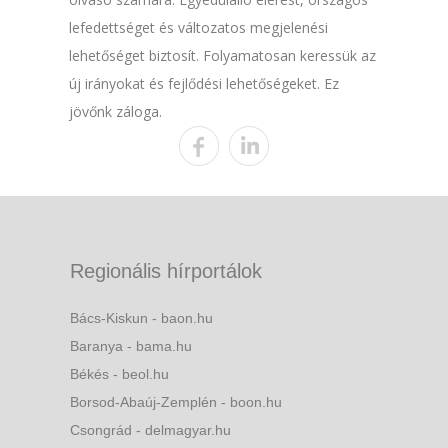
lefedettséget és változatos megjelenési
lehetőséget biztosít. Folyamatosan keressük az
új irányokat és fejlődési lehetőségeket. Ez
jövőnk záloga.
Regionális hírportálok
Bács-Kiskun - baon.hu
Baranya - bama.hu
Békés - beol.hu
Borsod-Abaúj-Zemplén - boon.hu
Csongrád - delmagyar.hu