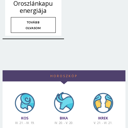
Oroszlánkapu
Jelszó
energiája
TOVÁBB
OLVASOM
Mégse
Bejelentkezés
HOROSZKÓP
KOS
BIKA
IKREK
III. 21. - IV. 19.
IV. 20. - V. 20.
V. 21. - VI. 21.