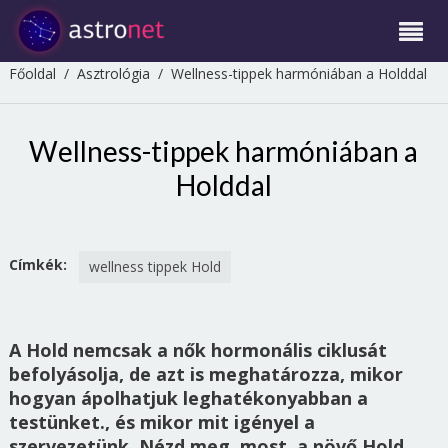
Főoldal
/
Asztrológia
/
Wellness-tippek harmóniában a Holddal
Wellness-tippek harmóniában a
Holddal
Címkék:
wellness tippek Hold
A Hold nemcsak a nők hormonális ciklusát
befolyásolja, de azt is meghatározza, mikor
hogyan ápolhatjuk leghatékonyabban a
testünket., és mikor mit igényel a
szervezetünk. Nézd meg, most, a növő Hold