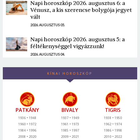
Napi horoszkóp 2026. augusztus 6: a
Vénusz, a kis szerencse bolygója jegyet
vált
2026. AUGUSZTUS 05.
Napi horoszkóp 2026. augusztus 5: a
féltékenységgel vigyázzunk!
2026. AUGUSZTUS 04.
KÍNAI HOROSZKÓP
PATKÁNY
BIVALY
TIGRIS
1936
1948
1937
1949
1938
1950
1960
1972
1961
1973
1962
1974
1984
1996
1985
1997
1986
1998
2008
2020
2009
2021
2010
2022