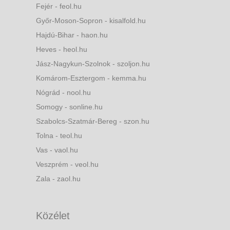
Fejér - feol.hu
Győr-Moson-Sopron - kisalfold.hu
Hajdú-Bihar - haon.hu
Heves - heol.hu
Jász-Nagykun-Szolnok - szoljon.hu
Komárom-Esztergom - kemma.hu
Nógrád - nool.hu
Somogy - sonline.hu
Szabolcs-Szatmár-Bereg - szon.hu
Tolna - teol.hu
Vas - vaol.hu
Veszprém - veol.hu
Zala - zaol.hu
Közélet