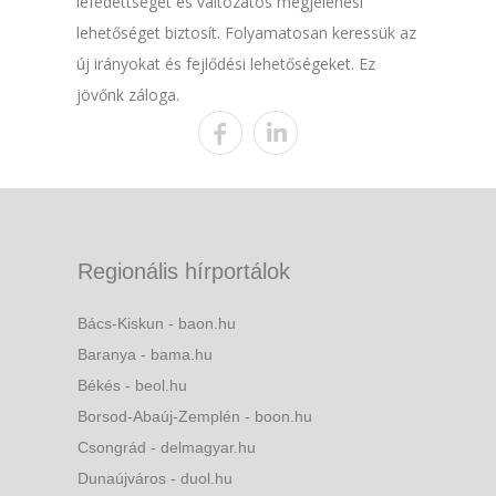
lefedettséget és változatos megjelenési
lehetőséget biztosít. Folyamatosan keressük az
új irányokat és fejlődési lehetőségeket. Ez
jövőnk záloga.
Regionális hírportálok
Bács-Kiskun - baon.hu
Baranya - bama.hu
Békés - beol.hu
Borsod-Abaúj-Zemplén - boon.hu
Csongrád - delmagyar.hu
Dunaújváros - duol.hu