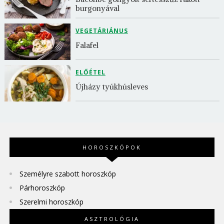
burgonyával
VEGETÁRIÁNUS
Falafel
ELŐÉTEL
Újházy tyúkhúsleves
HOROSZKÓPOK
Személyre szabott horoszkóp
Párhoroszkóp
Szerelmi horoszkóp
ASZTROLÓGIA