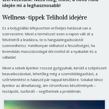
idején mi a leghasznosabb!
Wellness-tippek Telihold idejére
Ez a bolygóállás kifejezetten erőteljes hatással van a
szervezetre. Mivel a természet ezen a napon vált át a
felvételről a leadásra, te is hangulatingadozástól
szenvedhetsz. Hatékonyan oldhatod a feszültséget, ha
levendulás masszázsolajjal dörzsölöd át a nyakadat és a
vállaidat.
Mivel a sebek ilyenkor rosszul gyógyulnak, kerüld a szépészeti
beavatkozásokat, lehetőleg még a szemöldökigazítást, a
szőrtelenítést is halaszd pár nappal későbbre. Sokakat kínoz
ilyenkor az álmatlanság, ám citromfüves készítmények –
testápoló, tusfürdő – segíthetnek a problémán.