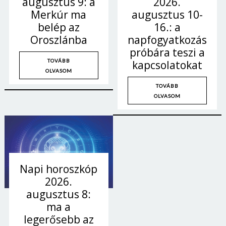
2026.
augusztus 9: a
augusztus 10-
Merkúr ma
16.: a
belép az
napfogyatkozás
Oroszlánba
próbára teszi a
TOVÁBB
kapcsolatokat
OLVASOM
TOVÁBB
OLVASOM
Napi horoszkóp
Borsonline bejelentkezés
2026.
augusztus 8:
E-mail cím vagy felhasználónév
ma a
legerősebb az