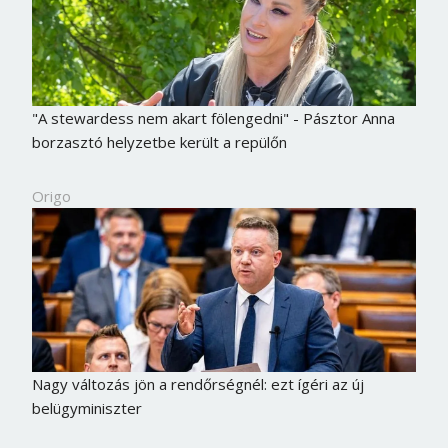
"A stewardess nem akart fölengedni" - Pásztor Anna
borzasztó helyzetbe került a repülőn
Origo
Nagy változás jön a rendőrségnél: ezt ígéri az új
belügyminiszter