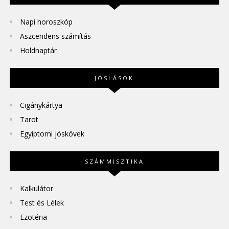
Napi horoszkóp
Aszcendens számítás
Holdnaptár
JÓSLÁSOK
Cigánykártya
Tarot
Egyiptomi jóskövek
SZÁMMISZTIKA
Kalkulátor
Test és Lélek
Ezotéria