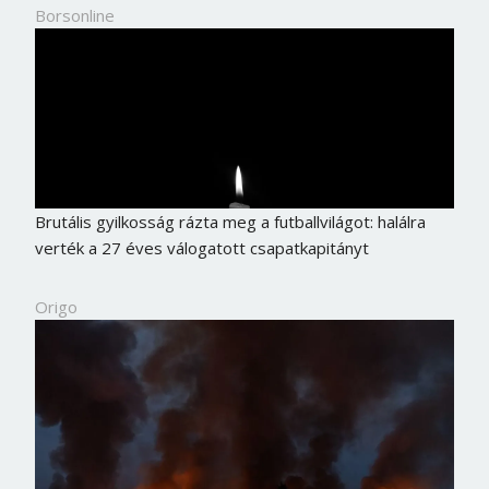
Borsonline
Brutális gyilkosság rázta meg a futballvilágot: halálra
verték a 27 éves válogatott csapatkapitányt
Origo