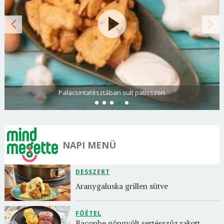
Palacsintatésztában sült patisszon
NAPI MENÜ
DESSZERT
Aranygaluska grillen sütve
FŐÉTEL
Baconbe göngyölt sertésszűz rakott 