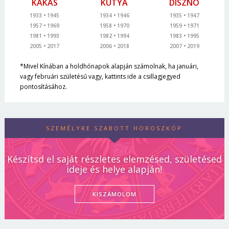
KAKAS
KUTYA
DISZNÓ
1933
1945
1934
1946
1935
1947
1957
1969
1958
1970
1959
1971
1981
1993
1982
1994
1983
1995
2005
2017
2006
2018
2007
2019
*Mivel Kínában a holdhónapok alapján számolnak, ha januári,
vagy februári születésű vagy, kattints ide a csillagjegyed
pontosításához.
SZEMÉLYRE SZABOTT HOROSZKÓP
Készítsd el saját részletes elemzésed, születésed
ideje és helye alapján!
KISZÁMOLOM