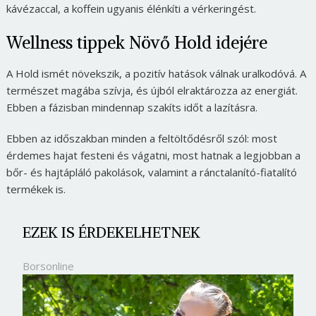
kávézaccal, a koffein ugyanis élénkíti a vérkeringést.
Wellness tippek Növő Hold idejére
A Hold ismét növekszik, a pozitív hatások válnak uralkodóvá. A
természet magába szívja, és újból elraktározza az energiát.
Ebben a fázisban mindennap szakíts időt a lazításra.
Ebben az időszakban minden a feltöltődésről szól: most
érdemes hajat festeni és vágatni, most hatnak a legjobban a
bőr- és hajtápláló pakolások, valamint a ránctalanító-fiatalító
termékek is.
EZEK IS ÉRDEKELHETNEK
Borsonline