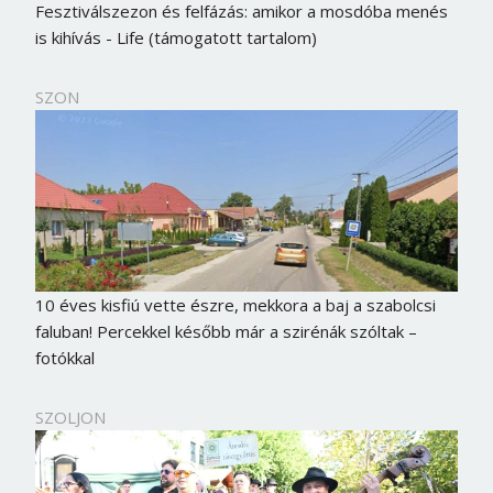
Fesztiválszezon és felfázás: amikor a mosdóba menés
is kihívás - Life (támogatott tartalom)
SZON
10 éves kisfiú vette észre, mekkora a baj a szabolcsi
faluban! Percekkel később már a szirénák szóltak –
fotókkal
SZOLJON