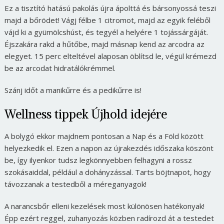
Ez a tisztító hatású pakolás újra ápolttá és bársonyossá teszi
majd a bőrödet! Vágj félbe 1 citromot, majd az egyik feléből
vájd ki a gyümölcshúst, és tegyél a helyére 1 tojássárgáját.
Éjszakára rakd a hűtőbe, majd másnap kend az arcodra az
elegyet. 15 perc elteltével alaposan öblítsd le, végül krémezd
be az arcodat hidratálókrémmel.
Szánj időt a manikűrre és a pedikűrre is!
Wellness tippek Újhold idejére
A bolygó ekkor majdnem pontosan a Nap és a Föld között
helyezkedik el. Ezen a napon az újrakezdés időszaka köszönt
be, így ilyenkor tudsz legkönnyebben felhagyni a rossz
szokásaiddal, például a dohányzással. Tarts böjtnapot, hogy
távozzanak a testedből a méreganyagok!
A narancsbőr elleni kezelések most különösen hatékonyak!
Épp ezért reggel, zuhanyozás közben radírozd át a testedet