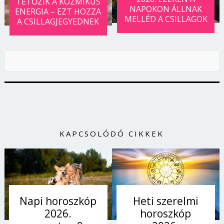
TETŐZIK A KOZMIKUS
NAPOKON ÁLLNAK
ENERGIA – EZT HOZZA
MELLÉD A CSILLAGOK
A CSILLAGJEGYEDNEK
KAPCSOLÓDÓ CIKKEK
Heti szerelmi
Napi horoszkóp
horoszkóp
2026.