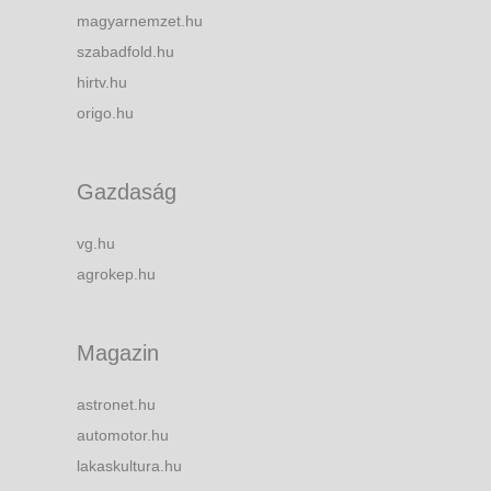
magyarnemzet.hu
szabadfold.hu
hirtv.hu
origo.hu
Gazdaság
vg.hu
agrokep.hu
Magazin
astronet.hu
automotor.hu
lakaskultura.hu