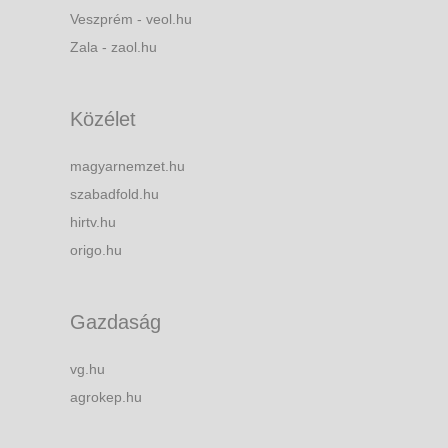
Veszprém - veol.hu
Zala - zaol.hu
Közélet
magyarnemzet.hu
szabadfold.hu
hirtv.hu
origo.hu
Gazdaság
vg.hu
agrokep.hu