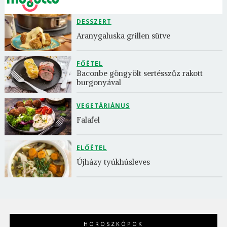
DESSZERT
Aranygaluska grillen sütve
FŐÉTEL
Baconbe göngyölt sertésszűz rakott 
burgonyával
VEGETÁRIÁNUS
Falafel
ELŐÉTEL
Újházy tyúkhúsleves
HOROSZKÓPOK