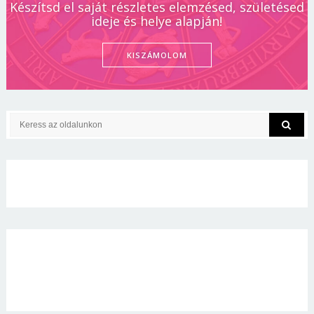
Készítsd el saját részletes elemzésed, születésed
ideje és helye alapján!
KISZÁMOLOM