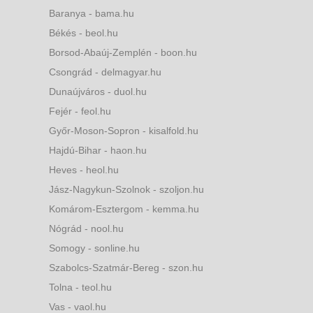
Baranya - bama.hu
Békés - beol.hu
Borsod-Abaúj-Zemplén - boon.hu
Csongrád - delmagyar.hu
Dunaújváros - duol.hu
Fejér - feol.hu
Győr-Moson-Sopron - kisalfold.hu
Hajdú-Bihar - haon.hu
Heves - heol.hu
Jász-Nagykun-Szolnok - szoljon.hu
Komárom-Esztergom - kemma.hu
Nógrád - nool.hu
Somogy - sonline.hu
Szabolcs-Szatmár-Bereg - szon.hu
Tolna - teol.hu
Vas - vaol.hu