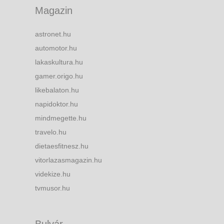
Magazin
astronet.hu
automotor.hu
lakaskultura.hu
gamer.origo.hu
likebalaton.hu
napidoktor.hu
mindmegette.hu
travelo.hu
dietaesfitnesz.hu
vitorlazasmagazin.hu
videkize.hu
tvmusor.hu
Bulvár