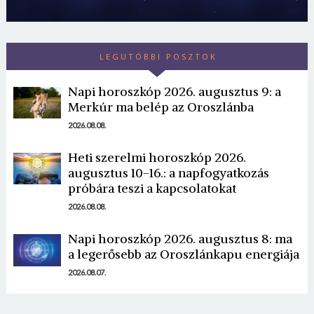
LEGUTÓBBI POSZTOK
Napi horoszkóp 2026. augusztus 9: a
Merkúr ma belép az Oroszlánba
2026.08.08.
Borsonline bejelentkezés
Heti szerelmi horoszkóp 2026.
E-mail cím vagy felhasználónév
augusztus 10-16.: a napfogyatkozás
próbára teszi a kapcsolatokat
2026.08.08.
Jelszó
Napi horoszkóp 2026. augusztus 8: ma
a legerősebb az Oroszlánkapu energiája
2026.08.07.
Mégse
Bejelentkezés