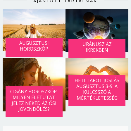
AJÁNLOTT TARTALMAK
AUGUSZTUSI
URÁNUSZ AZ
HOROSZKÓP
IKREKBEN
HETI TAROT JÓSLÁS
AUGUSZTUS 3-9: A
CIGÁNY HOROSZKÓP:
KULCSSZÓ A
MILYEN ÉLETUTAT
MÉRTÉKLETESSÉG
JELEZ NEKED AZ ŐSI
JÖVENDÖLÉS?