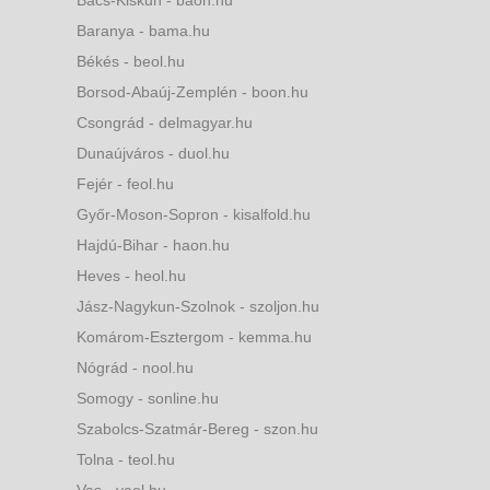
Baranya - bama.hu
Békés - beol.hu
Borsod-Abaúj-Zemplén - boon.hu
Csongrád - delmagyar.hu
Dunaújváros - duol.hu
Fejér - feol.hu
Győr-Moson-Sopron - kisalfold.hu
Hajdú-Bihar - haon.hu
Heves - heol.hu
Jász-Nagykun-Szolnok - szoljon.hu
Komárom-Esztergom - kemma.hu
Nógrád - nool.hu
Somogy - sonline.hu
Szabolcs-Szatmár-Bereg - szon.hu
Tolna - teol.hu
Vas - vaol.hu