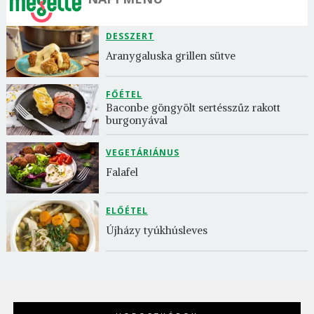
DESSZERT
Aranygaluska grillen sütve
FŐÉTEL
Baconbe göngyölt sertésszűz rakott 
burgonyával
VEGETÁRIÁNUS
Falafel
ELŐÉTEL
Újházy tyúkhúsleves