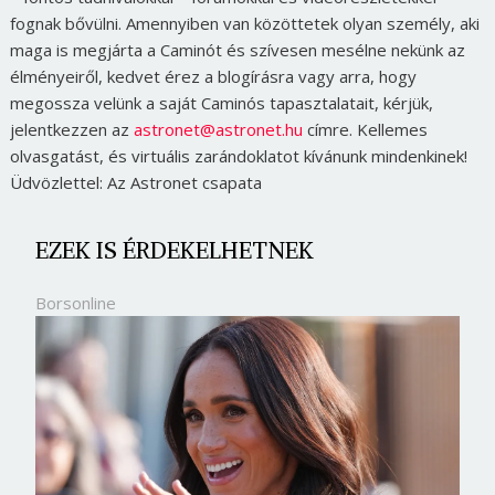
fognak bővülni. Amennyiben van közöttetek olyan személy, aki
maga is megjárta a Caminót és szívesen mesélne nekünk az
élményeiről, kedvet érez a blogírásra vagy arra, hogy
megossza velünk a saját Caminós tapasztalatait, kérjük,
jelentkezzen az
astronet@astronet.hu
címre. Kellemes
olvasgatást, és virtuális zarándoklatot kívánunk mindenkinek!
Üdvözlettel: Az Astronet csapata
EZEK IS ÉRDEKELHETNEK
Borsonline