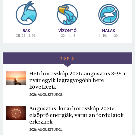
BAK
VÍZÖNTŐ
HALAK
XII. 22. - I. 19.
I. 20. - II. 18.
II. 19. - III. 20.
TOP 5
Borsonline bejelentkezés
Heti horoszkóp 2026. augusztus 3-9: a
E-mail cím vagy felhasználónév
nyár egyik legragyogóbb hete
következik
2026. AUGUSZTUS 02.
Jelszó
Augusztusi kínai horoszkóp 2026:
elsöprő energiák, váratlan fordulatok
érkeznek
Mégse
Bejelentkezés
2026. AUGUSZTUS 01.