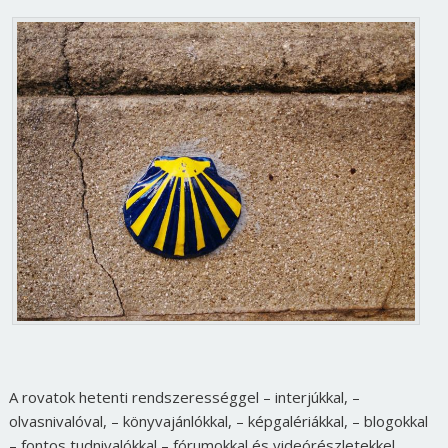
A rovatok hetenti rendszerességgel – interjúkkal, –
olvasnivalóval, – könyvajánlókkal, – képgalériákkal, – blogokkal
– fontos tudnivalókkal – fórumokkal és videórészletekkel