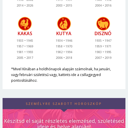
2014
2026
2003
2015
2004
2016
KAKAS
KUTYA
DISZNÓ
1933
1945
1934
1946
1935
1947
1957
1969
1958
1970
1959
1971
1981
1993
1982
1994
1983
1995
2005
2017
2006
2018
2007
2019
*Mivel Kínában a holdhónapok alapján számolnak, ha januári,
vagy februári születésű vagy, kattints ide a csillagjegyed
pontosításához.
SZEMÉLYRE SZABOTT HOROSZKÓP
Készítsd el saját részletes elemzésed, születésed
ideje és helye alapján!