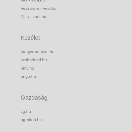
Veszprém - veol.hu
Zala - zaol.hu
Közélet
magyarnemzet.hu
szabadfold.hu
hirtv.hu
origo.hu
Gazdaság
vg.hu
agrokep.hu