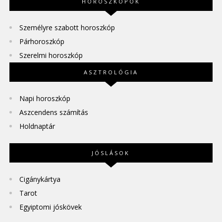
HOROSZKÓPOK
Személyre szabott horoszkóp
Párhoroszkóp
Szerelmi horoszkóp
ASZTROLÓGIA
Napi horoszkóp
Aszcendens számítás
Holdnaptár
JÓSLÁSOK
Cigánykártya
Tarot
Egyiptomi jóskövek