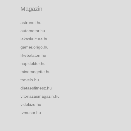
Magazin
astronet.hu
automotor.hu
lakaskultura.hu
gamer.origo.hu
likebalaton.hu
napidoktor.hu
mindmegette.hu
travelo.hu
dietaesfitnesz.hu
vitorlazasmagazin.hu
videkize.hu
tvmusor.hu