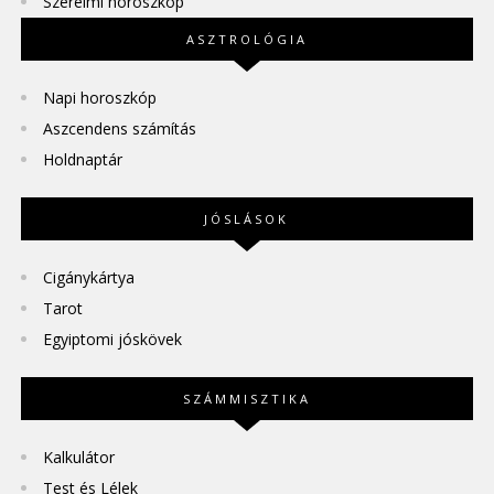
Szerelmi horoszkóp
ASZTROLÓGIA
Napi horoszkóp
Aszcendens számítás
Holdnaptár
JÓSLÁSOK
Cigánykártya
Tarot
Egyiptomi jóskövek
SZÁMMISZTIKA
Kalkulátor
Test és Lélek