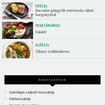
FŐÉTEL
Baconbe göngyölt sertésszűz rakott 
burgonyával
VEGETÁRIÁNUS
Falafel
ELŐÉTEL
Újházy tyúkhúsleves
HOROSZKÓPOK
Személyre szabott horoszkóp
Párhoroszkóp