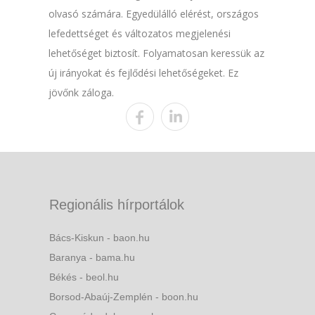
olvasó számára. Egyedülálló elérést, országos
lefedettséget és változatos megjelenési
lehetőséget biztosít. Folyamatosan keressük az
új irányokat és fejlődési lehetőségeket. Ez
jövőnk záloga.
Regionális hírportálok
Bács-Kiskun - baon.hu
Baranya - bama.hu
Békés - beol.hu
Borsod-Abaúj-Zemplén - boon.hu