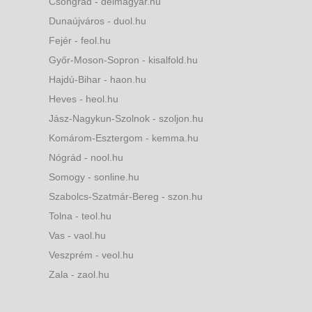
Csongrád - delmagyar.hu
Dunaújváros - duol.hu
Fejér - feol.hu
Győr-Moson-Sopron - kisalfold.hu
Hajdú-Bihar - haon.hu
Heves - heol.hu
Jász-Nagykun-Szolnok - szoljon.hu
Komárom-Esztergom - kemma.hu
Nógrád - nool.hu
Somogy - sonline.hu
Szabolcs-Szatmár-Bereg - szon.hu
Tolna - teol.hu
Vas - vaol.hu
Veszprém - veol.hu
Zala - zaol.hu