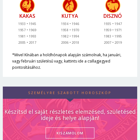
KAKAS
KUTYA
DISZNÓ
1933
1945
1934
1946
1935
1947
1957
1969
1958
1970
1959
1971
1981
1993
1982
1994
1983
1995
2005
2017
2006
2018
2007
2019
*Mivel Kínában a holdhónapok alapján számolnak, ha januári,
vagy februári születésű vagy, kattints ide a csillagjegyed
pontosításához.
SZEMÉLYRE SZABOTT HOROSZKÓP
Készítsd el saját részletes elemzésed, születésed
ideje és helye alapján!
KISZÁMOLOM