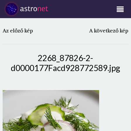
Az előző kép
A következő kép
2268_87826-2-
d0000177Facd928772589.jpg