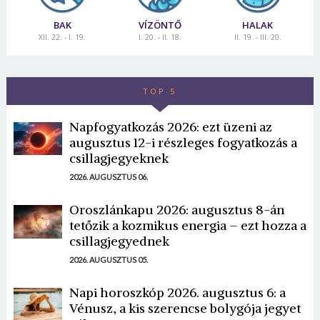
BAK
VÍZÖNTŐ
HALAK
XII. 22. - I. 19.
I. 20. - II. 18.
II. 19. - III. 20.
TOP 5
Napfogyatkozás 2026: ezt üzeni az
augusztus 12-i részleges fogyatkozás a
csillagjegyeknek
2026. AUGUSZTUS 06.
Oroszlánkapu 2026: augusztus 8-án
tetőzik a kozmikus energia – ezt hozza a
csillagjegyednek
2026. AUGUSZTUS 05.
Napi horoszkóp 2026. augusztus 6: a
Vénusz, a kis szerencse bolygója jegyet