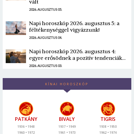
vált
2026. AUGUSZTUS 05.
Napi horoszkóp 2026. augusztus 5: a
féltékenységgel vigyázzunk!
2026. AUGUSZTUS 04.
Napi horoszkóp 2026. augusztus 4:
egyre erősödnek a pozitív tendenciák...
2026. AUGUSZTUS 03.
KÍNAI HOROSZKÓP
PATKÁNY
BIVALY
TIGRIS
1936
1948
1937
1949
1938
1950
1960
1972
1961
1973
1962
1974