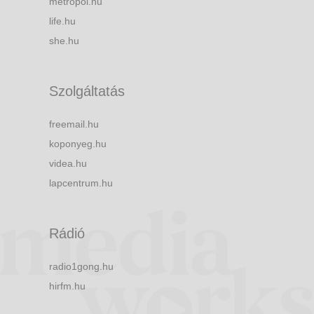
metropol.hu
life.hu
she.hu
Szolgáltatás
freemail.hu
koponyeg.hu
videa.hu
lapcentrum.hu
Rádió
radio1gong.hu
hirfm.hu