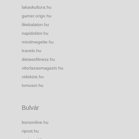
lakaskultura.hu
gamer.origo.hu
likebalaton.hu
napidoktor.hu
mindmegette.hu
travelo.hu
dietaesfitnesz.hu
vitorlazasmagazin.hu
videkize.hu
tvmusor.hu
Bulvár
borsonline.hu
ripost.hu