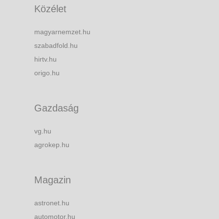
Közélet
magyarnemzet.hu
szabadfold.hu
hirtv.hu
origo.hu
Gazdaság
vg.hu
agrokep.hu
Magazin
astronet.hu
automotor.hu