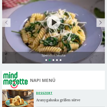
Spenótos tészta
NAPI MENÜ
DESSZERT
Aranygaluska grillen sütve