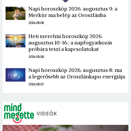
Napi horoszkóp 2026. augusztus 9: a
Merkúr ma belép az Oroszlánba
2026.08.08.
Heti szerelmi horoszkóp 2026.
Borsonline bejelentkezés
augusztus 10-16.: a napfogyatkozás
próbára teszi a kapcsolatokat
E-mail cím vagy felhasználónév
2026.08.08.
Napi horoszkóp 2026. augusztus 8: ma
a legerősebb az Oroszlánkapu energiája
Jelszó
2026.08.07.
Mégse
Bejelentkezés
VIDEÓK