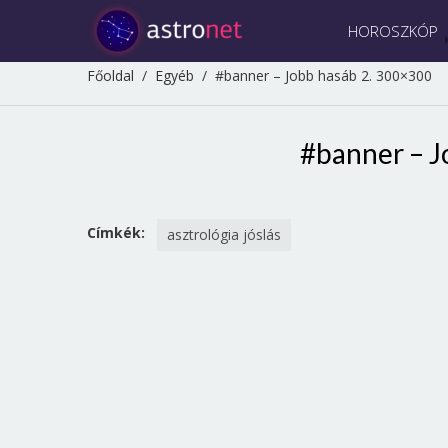
HOROSZKÓP
Főoldal
/
Egyéb
/
#banner – Jobb hasáb 2. 300×300
#banner – J
Címkék:
asztrológia jóslás