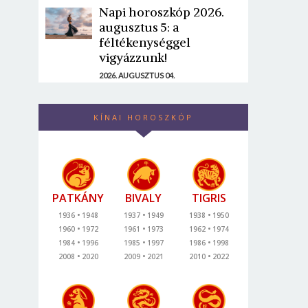
Napi horoszkóp 2026.
augusztus 5: a
féltékenységgel
vigyázzunk!
2026. AUGUSZTUS 04.
KÍNAI HOROSZKÓP
PATKÁNY
BIVALY
TIGRIS
1936
1948
1937
1949
1938
1950
1960
1972
1961
1973
1962
1974
1984
1996
1985
1997
1986
1998
2008
2020
2009
2021
2010
2022