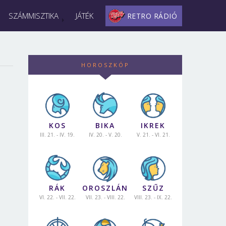
SZÁMMISZTIKA
JÁTÉK
RETRO RÁDIÓ
HOROSZKÓP
KOS
BIKA
IKREK
III. 21. - IV. 19.
IV. 20. - V. 20.
V. 21. - VI. 21.
RÁK
OROSZLÁN
SZŰZ
VI. 22. - VII. 22.
VII. 23. - VIII. 22.
VIII. 23. - IX. 22.