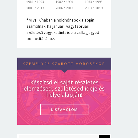
1981
1993
1982
1994
1983
1995
2005
2017
2006
2018
2007
2019
*Mivel Kínában a holdhónapok alapján
számolnak, ha januári, vagy februári
születésű vagy, kattints ide a csillagjegyed
pontosításához.
SZEMÉLYRE SZABOTT HOROSZKÓP
Készítsd el saját részletes
elemzésed, születésed ideje és
helye alapján!
KISZÁMOLOM