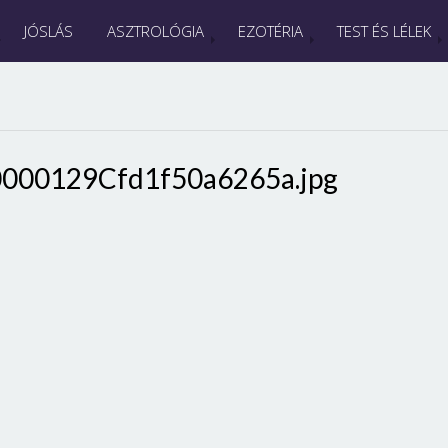
JÓSLÁS
ASZTROLÓGIA
EZOTÉRIA
TEST ÉS LÉLEK
000129Cfd1f50a6265a.jpg