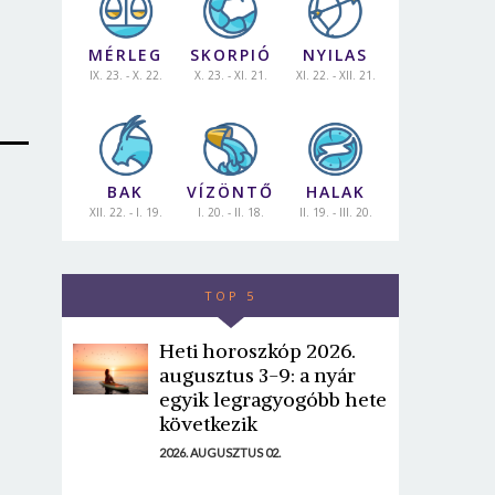
MÉRLEG
SKORPIÓ
NYILAS
IX. 23. - X. 22.
X. 23. - XI. 21.
XI. 22. - XII. 21.
BAK
VÍZÖNTŐ
HALAK
XII. 22. - I. 19.
I. 20. - II. 18.
II. 19. - III. 20.
TOP 5
Heti horoszkóp 2026.
augusztus 3-9: a nyár
egyik legragyogóbb hete
következik
2026. AUGUSZTUS 02.