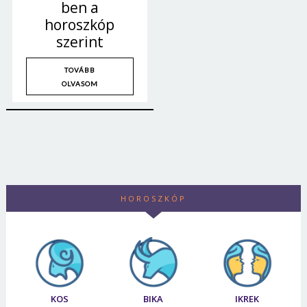
ben a
horoszkóp
szerint
TOVÁBB
OLVASOM
HOROSZKÓP
Borsonline bejelentkezés
E-mail cím vagy felhasználónév
KOS
BIKA
IKREK