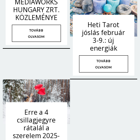
MEDIAWORKS
HUNGARY ZRT.
KÖZLEMÉNYE
Heti Tarot
jóslás február
TOVÁBB
OLVASOM
3-9.: új
energiák
TOVÁBB
OLVASOM
Erre a 4
csillagjegyre
rátalál a
szerelem 2025-