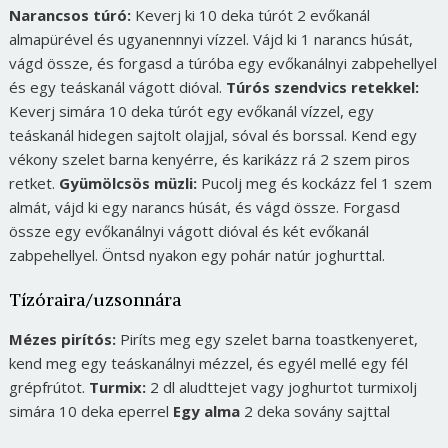
Narancsos túró:
Keverj ki 10 deka túrót 2 evőkanál
almapürével és ugyanennnyi vízzel. Vájd ki 1 narancs húsát,
vágd össze, és forgasd a túróba egy evőkanálnyi zabpehellyel
és egy teáskanál vágott dióval.
Túrós szendvics retekkel:
Keverj simára 10 deka túrót egy evőkanál vízzel, egy
teáskanál hidegen sajtolt olajjal, sóval és borssal. Kend egy
vékony szelet barna kenyérre, és karikázz rá 2 szem piros
retket.
Gyümölcsös müzli:
Pucolj meg és kockázz fel 1 szem
almát, vájd ki egy narancs húsát, és vágd össze. Forgasd
össze egy evőkanálnyi vágott dióval és két evőkanál
zabpehellyel. Öntsd nyakon egy pohár natúr joghurttal.
Tízóraira/uzsonnára
Mézes pirítós:
Piríts meg egy szelet barna toastkenyeret,
kend meg egy teáskanálnyi mézzel, és egyél mellé egy fél
grépfrútot.
Turmix:
2 dl aludttejet vagy joghurtot turmixolj
simára 10 deka eperrel
Egy alma
2 deka sovány sajttal