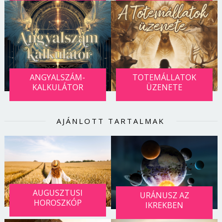
ANGYALSZÁM-
TOTEMÁLLATOK
KALKULÁTOR
ÜZENETE
AJÁNLOTT TARTALMAK
AUGUSZTUSI
URÁNUSZ AZ
HOROSZKÓP
IKREKBEN