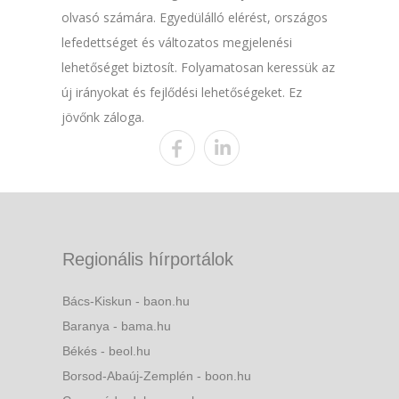
olvasó számára. Egyedülálló elérést, országos
lefedettséget és változatos megjelenési
lehetőséget biztosít. Folyamatosan keressük az
új irányokat és fejlődési lehetőségeket. Ez
jövőnk záloga.
Regionális hírportálok
Bács-Kiskun - baon.hu
Baranya - bama.hu
Békés - beol.hu
Borsod-Abaúj-Zemplén - boon.hu