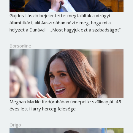
Gajdos László bejelentette: megtalálták a vízügyi
államtitkárt, aki Ausztriában nézte meg, hogy mi a
helyzet a Dunával − „Most hagyjuk ezt a szabadságot”
Borsonline
Meghan Markle fürdőruhában ünnepelte szülinapját: 45
éves lett Harry herceg felesége
Origo