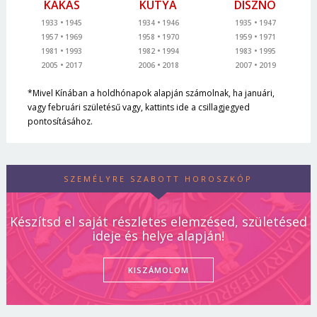
KAKAS
KUTYA
DISZNÓ
1933
1945
1934
1946
1935
1947
1957
1969
1958
1970
1959
1971
1981
1993
1982
1994
1983
1995
2005
2017
2006
2018
2007
2019
*Mivel Kínában a holdhónapok alapján számolnak, ha januári,
vagy februári születésű vagy, kattints ide a csillagjegyed
pontosításához.
SZEMÉLYRE SZABOTT HOROSZKÓP
Készítsd el saját részletes elemzésed, születésed
ideje és helye alapján!
KISZÁMOLOM