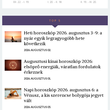
XII. 22. - I. 19.
I. 20. - II. 18.
II. 19. - III. 20.
TOP 5
Heti horoszkóp 2026. augusztus 3-9: a
nyár egyik legragyogóbb hete
következik
2026. AUGUSZTUS 02.
Augusztusi kínai horoszkóp 2026:
elsöprő energiák, váratlan fordulatok
érkeznek
2026. AUGUSZTUS 01.
Napi horoszkóp 2026. augusztus 6: a
Vénusz, a kis szerencse bolygója jegyet
vált
2026. AUGUSZTUS 05.