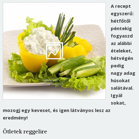
A recept
egyszerű:
hétfőtől
péntekig
fogyaszd
az alábbi
ételeket,
hétvégén
pedig
nagy adag
húsokat
salátával.
Igyál
sokat,
mozogj egy keveset, és igen látványos lesz az
eredmény!
Ötletek reggelire