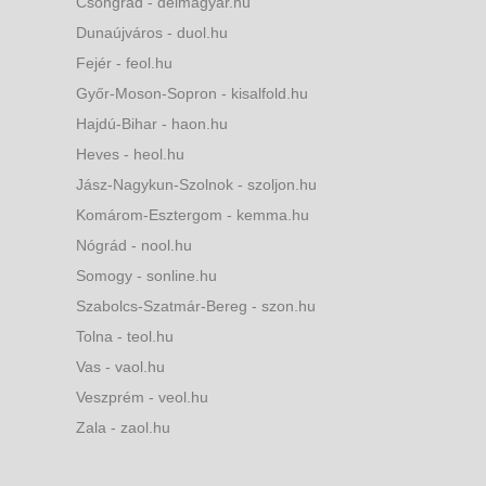
Csongrád - delmagyar.hu
Dunaújváros - duol.hu
Fejér - feol.hu
Győr-Moson-Sopron - kisalfold.hu
Hajdú-Bihar - haon.hu
Heves - heol.hu
Jász-Nagykun-Szolnok - szoljon.hu
Komárom-Esztergom - kemma.hu
Nógrád - nool.hu
Somogy - sonline.hu
Szabolcs-Szatmár-Bereg - szon.hu
Tolna - teol.hu
Vas - vaol.hu
Veszprém - veol.hu
Zala - zaol.hu