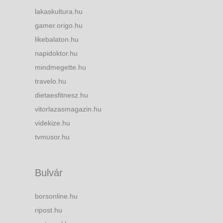
lakaskultura.hu
gamer.origo.hu
likebalaton.hu
napidoktor.hu
mindmegette.hu
travelo.hu
dietaesfitnesz.hu
vitorlazasmagazin.hu
videkize.hu
tvmusor.hu
Bulvár
borsonline.hu
ripost.hu