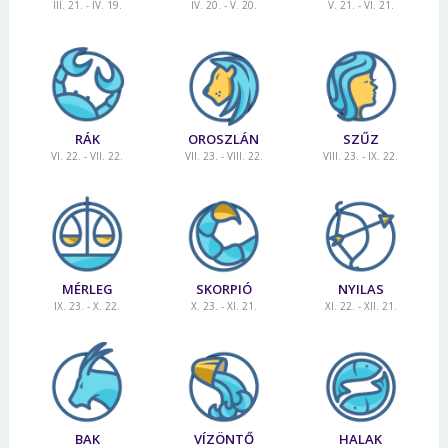
III. 21. - IV. 19.
IV. 20. - V. 20.
V. 21. - VI. 21.
Jelszó
Mégse
Bejelentkezés
RÁK
OROSZLÁN
SZŰZ
VI. 22. - VII. 22.
VII. 23. - VIII. 22.
VIII. 23. - IX. 22.
MÉRLEG
SKORPIÓ
NYILAS
IX. 23. - X. 22.
X. 23. - XI. 21.
XI. 22. - XII. 21.
BAK
VÍZÖNTŐ
HALAK