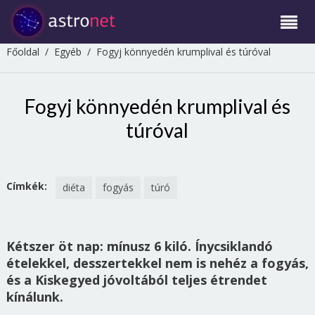
Főoldal
/
Egyéb
/
Fogyj könnyedén krumplival és túróval
Fogyj könnyedén krumplival és
túróval
Címkék:
diéta
fogyás
túró
Kétszer öt nap: mínusz 6 kiló. Ínycsiklandó
ételekkel, desszertekkel nem is nehéz a fogyás,
és a Kiskegyed jóvoltából teljes étrendet
kínálunk.