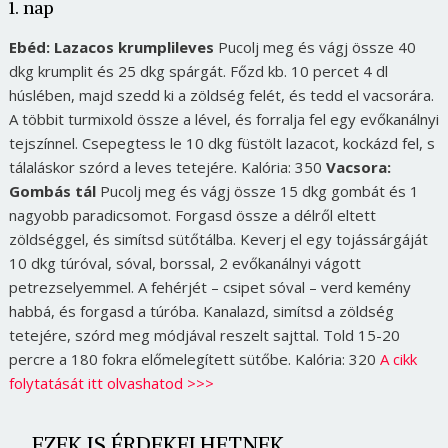
1. nap
Ebéd: Lazacos krumplileves
Pucolj meg és vágj össze 40
dkg krumplit és 25 dkg spárgát. Főzd kb. 10 percet 4 dl
húslében, majd szedd ki a zöldség felét, és tedd el vacsorára.
A többit turmixold össze a lével, és forralja fel egy evőkanálnyi
tejszínnel. Csepegtess le 10 dkg füstölt lazacot, kockázd fel, s
tálaláskor szórd a leves tetejére. Kalória: 350
Vacsora:
Gombás tál
Pucolj meg és vágj össze 15 dkg gombát és 1
nagyobb paradicsomot. Forgasd össze a délről eltett
zöldséggel, és simítsd sütőtálba. Keverj el egy tojássárgáját
10 dkg túróval, sóval, borssal, 2 evőkanálnyi vágott
petrezselyemmel. A fehérjét – csipet sóval – verd kemény
habbá, és forgasd a túróba. Kanalazd, simítsd a zöldség
tetejére, szórd meg módjával reszelt sajttal. Told 15-20
percre a 180 fokra előmelegített sütőbe. Kalória: 320
A cikk
folytatását itt olvashatod >>>
EZEK IS ÉRDEKELHETNEK