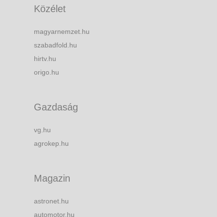
Közélet
magyarnemzet.hu
szabadfold.hu
hirtv.hu
origo.hu
Gazdaság
vg.hu
agrokep.hu
Magazin
astronet.hu
automotor.hu