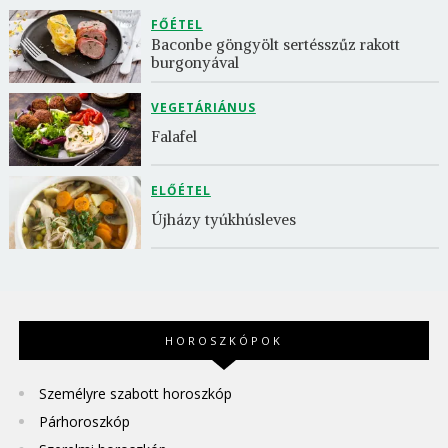
FŐÉTEL
Baconbe göngyölt sertésszűz rakott 
burgonyával
VEGETÁRIÁNUS
Falafel
ELŐÉTEL
Újházy tyúkhúsleves
HOROSZKÓPOK
Személyre szabott horoszkóp
Párhoroszkóp