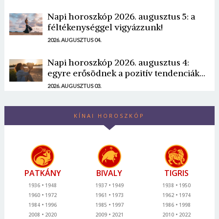
Napi horoszkóp 2026. augusztus 5: a
féltékenységgel vigyázzunk!
2026. AUGUSZTUS 04.
Napi horoszkóp 2026. augusztus 4:
egyre erősödnek a pozitív tendenciák...
2026. AUGUSZTUS 03.
KÍNAI HOROSZKÓP
PATKÁNY
BIVALY
TIGRIS
1936
1948
1937
1949
1938
1950
1960
1972
1961
1973
1962
1974
1984
1996
1985
1997
1986
1998
2008
2020
2009
2021
2010
2022