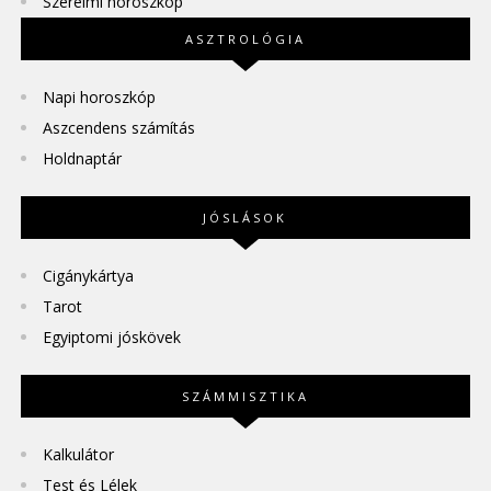
Szerelmi horoszkóp
ASZTROLÓGIA
Napi horoszkóp
Aszcendens számítás
Holdnaptár
JÓSLÁSOK
Cigánykártya
Tarot
Egyiptomi jóskövek
SZÁMMISZTIKA
Kalkulátor
Test és Lélek