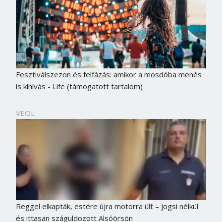
Fesztiválszezon és felfázás: amikor a mosdóba menés
is kihívás - Life (támogatott tartalom)
VEOL
Reggel elkapták, estére újra motorra ült – jogsi nélkül
és ittasan száguldozott Alsóörsön