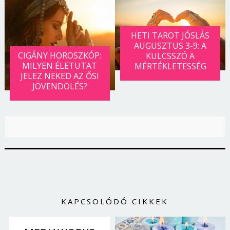
HETI TAROT JÓSLÁS
AUGUSZTUS 3-9: A
CIGÁNY HOROSZKÓP:
KULCSSZÓ A
MILYEN ÉLETUTAT
MÉRTÉKLETESSÉG
JELEZ NEKED AZ ŐSI
JÖVENDÖLÉS?
KAPCSOLÓDÓ CIKKEK