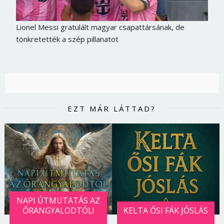
Lionel Messi gratulált magyar csapattársának, de
tönkretették a szép pillanatot
EZT MÁR LÁTTAD?
NAPI ÚTMUTATÁS AZ
ŐRANGYALODTÓL!
KELTA ŐSI FÁK JÓSLÁS