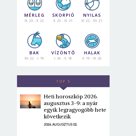
MÉRLEG
SKORPIÓ
NYILAS
IX. 23. - X. 22.
X. 23. - XI. 21.
XI. 22. - XII. 21.
BAK
VÍZÖNTŐ
HALAK
XII. 22. - I. 19.
I. 20. - II. 18.
II. 19. - III. 20.
TOP 5
Heti horoszkóp 2026.
augusztus 3-9: a nyár
egyik legragyogóbb hete
következik
2026. AUGUSZTUS 02.