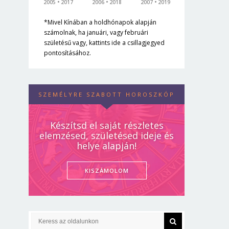
2005
2017
2006
2018
2007
2019
*Mivel Kínában a holdhónapok alapján
számolnak, ha januári, vagy februári
születésű vagy, kattints ide a csillagjegyed
pontosításához.
SZEMÉLYRE SZABOTT HOROSZKÓP
Készítsd el saját részletes
elemzésed, születésed ideje és
helye alapján!
KISZÁMOLOM