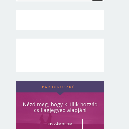
PÁRHOROSZKÓP
Nézd meg, hogy ki illik hozzád
csillagjegyed alapján!
KISZÁMOLOM