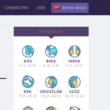
SZÁMMISZTIKA
JÁTÉK
RETRO RÁDIÓ
HOROSZKÓP
KOS
BIKA
IKREK
III. 21. - IV. 19.
IV. 20. - V. 20.
V. 21. - VI. 21.
RÁK
OROSZLÁN
SZŰZ
VI. 22. - VII. 22.
VII. 23. - VIII. 22.
VIII. 23. - IX. 22.