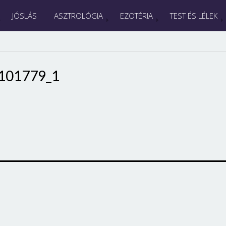
JÓSLÁS
ASZTROLÓGIA
EZOTÉRIA
TEST ÉS LÉLEK
101779_1