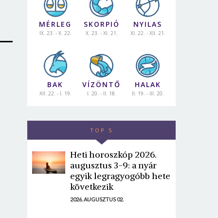
MÉRLEG
SKORPIÓ
NYILAS
IX. 23. - X. 22.
X. 23. - XI. 21.
XI. 22. - XII. 21.
BAK
VÍZÖNTŐ
HALAK
XII. 22. - I. 19.
I. 20. - II. 18.
II. 19. - III. 20.
TOP 5
Heti horoszkóp 2026.
augusztus 3-9: a nyár
egyik legragyogóbb hete
következik
2026. AUGUSZTUS 02.