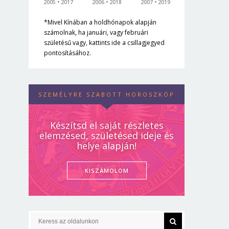
2005
2017
2006
2018
2007
2019
*Mivel Kínában a holdhónapok alapján
számolnak, ha januári, vagy februári
születésű vagy, kattints ide a csillagjegyed
pontosításához.
SZEMÉLYRE SZABOTT HOROSZKÓP
Készítsd el saját részletes
elemzésed, születésed ideje és
helye alapján!
KISZÁMOLOM