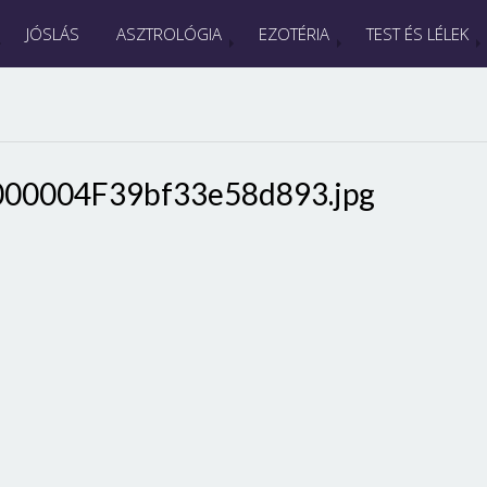
JÓSLÁS
ASZTROLÓGIA
EZOTÉRIA
TEST ÉS LÉLEK
000004F39bf33e58d893.jpg