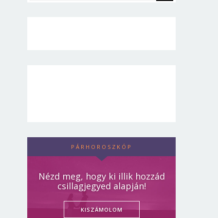
PÁRHOROSZKÓP
Nézd meg, hogy ki illik hozzád
csillagjegyed alapján!
KISZÁMOLOM