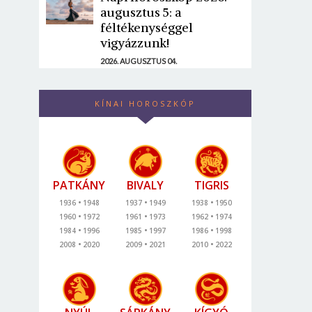
augusztus 5: a
féltékenységgel
vigyázzunk!
2026. AUGUSZTUS 04.
KÍNAI HOROSZKÓP
PATKÁNY
BIVALY
TIGRIS
1936
1948
1937
1949
1938
1950
1960
1972
1961
1973
1962
1974
1984
1996
1985
1997
1986
1998
2008
2020
2009
2021
2010
2022