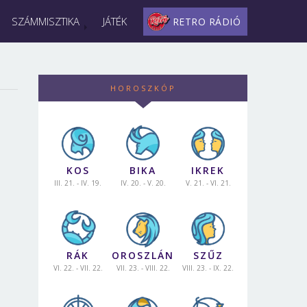
SZÁMMISZTIKA
JÁTÉK
RETRO RÁDIÓ
HOROSZKÓP
KOS
BIKA
IKREK
III. 21. - IV. 19.
IV. 20. - V. 20.
V. 21. - VI. 21.
RÁK
OROSZLÁN
SZŰZ
VI. 22. - VII. 22.
VII. 23. - VIII. 22.
VIII. 23. - IX. 22.