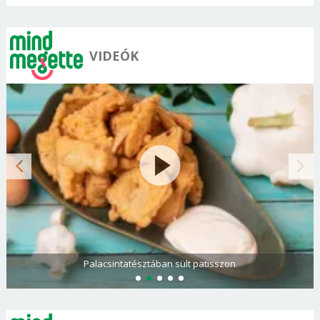
VIDEÓK
Paradicsomos rakott krumpli darált hússal