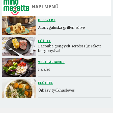
NAPI MENÜ
DESSZERT
Aranygaluska grillen sütve
FŐÉTEL
Baconbe göngyölt sertésszűz rakott 
burgonyával
VEGETÁRIÁNUS
Falafel
ELŐÉTEL
Újházy tyúkhúsleves