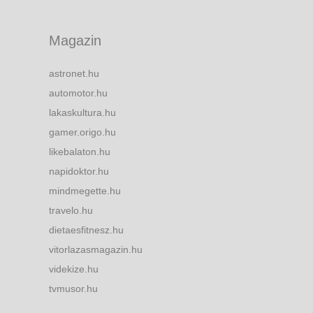
Magazin
astronet.hu
automotor.hu
lakaskultura.hu
gamer.origo.hu
likebalaton.hu
napidoktor.hu
mindmegette.hu
travelo.hu
dietaesfitnesz.hu
vitorlazasmagazin.hu
videkize.hu
tvmusor.hu