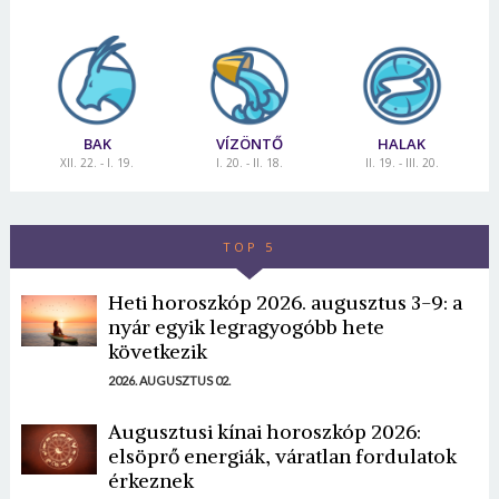
BAK
VÍZÖNTŐ
HALAK
XII. 22. - I. 19.
I. 20. - II. 18.
II. 19. - III. 20.
TOP 5
Heti horoszkóp 2026. augusztus 3-9: a
nyár egyik legragyogóbb hete
következik
2026. AUGUSZTUS 02.
Augusztusi kínai horoszkóp 2026:
elsöprő energiák, váratlan fordulatok
érkeznek