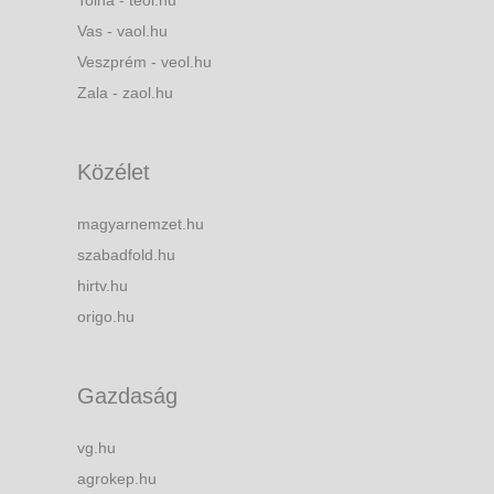
Tolna - teol.hu
Vas - vaol.hu
Veszprém - veol.hu
Zala - zaol.hu
Közélet
magyarnemzet.hu
szabadfold.hu
hirtv.hu
origo.hu
Gazdaság
vg.hu
agrokep.hu