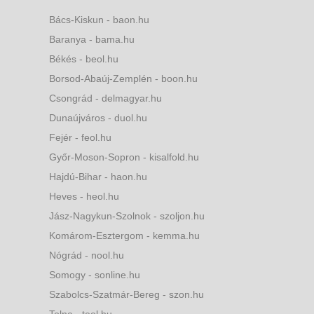
Bács-Kiskun - baon.hu
Baranya - bama.hu
Békés - beol.hu
Borsod-Abaúj-Zemplén - boon.hu
Csongrád - delmagyar.hu
Dunaújváros - duol.hu
Fejér - feol.hu
Győr-Moson-Sopron - kisalfold.hu
Hajdú-Bihar - haon.hu
Heves - heol.hu
Jász-Nagykun-Szolnok - szoljon.hu
Komárom-Esztergom - kemma.hu
Nógrád - nool.hu
Somogy - sonline.hu
Szabolcs-Szatmár-Bereg - szon.hu