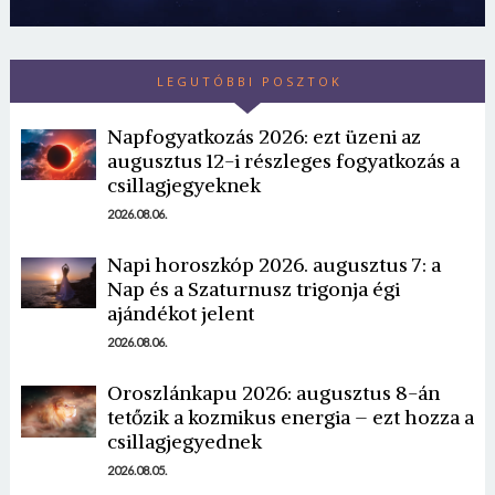
LEGUTÓBBI POSZTOK
Napfogyatkozás 2026: ezt üzeni az
augusztus 12-i részleges fogyatkozás a
csillagjegyeknek
2026.08.06.
Borsonline bejelentkezés
Napi horoszkóp 2026. augusztus 7: a
Nap és a Szaturnusz trigonja égi
E-mail cím vagy felhasználónév
ajándékot jelent
2026.08.06.
Jelszó
Oroszlánkapu 2026: augusztus 8-án
tetőzik a kozmikus energia – ezt hozza a
csillagjegyednek
Mégse
Bejelentkezés
2026.08.05.