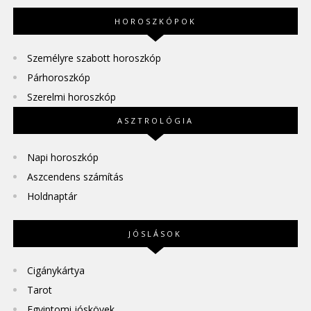
HOROSZKÓPOK
Személyre szabott horoszkóp
Párhoroszkóp
Szerelmi horoszkóp
ASZTROLÓGIA
Napi horoszkóp
Aszcendens számítás
Holdnaptár
JÓSLÁSOK
Cigánykártya
Tarot
Egyiptomi jóskövek