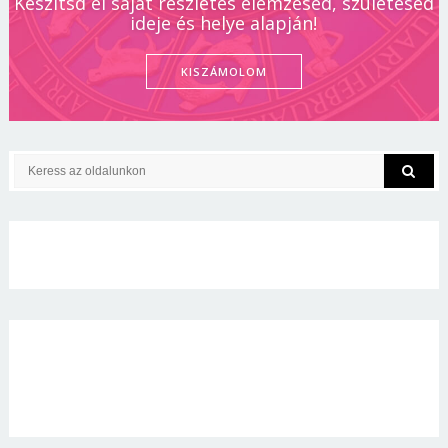
Készítsd el saját részletes elemzésed, születésed
ideje és helye alapján!
KISZÁMOLOM