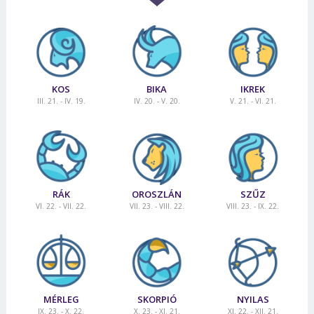
KOS
BIKA
IKREK
III. 21. - IV. 19.
IV. 20. - V. 20.
V. 21. - VI. 21.
RÁK
OROSZLÁN
SZŰZ
VI. 22. - VII. 22.
VII. 23. - VIII. 22.
VIII. 23. - IX. 22.
MÉRLEG
SKORPIÓ
NYILAS
IX. 23. - X. 22.
X. 23. - XI. 21.
XI. 22. - XII. 21.