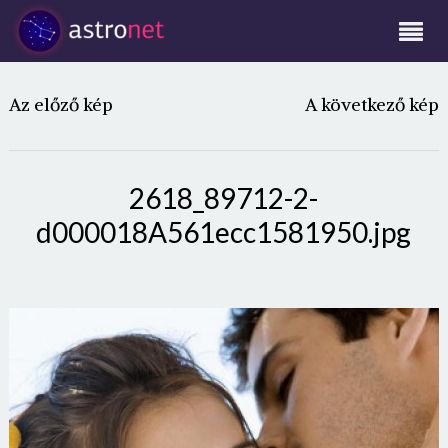
Az előző kép
A következő kép
2618_89712-2-
d000018A561ecc1581950.jpg