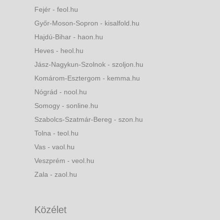
Fejér - feol.hu
Győr-Moson-Sopron - kisalfold.hu
Hajdú-Bihar - haon.hu
Heves - heol.hu
Jász-Nagykun-Szolnok - szoljon.hu
Komárom-Esztergom - kemma.hu
Nógrád - nool.hu
Somogy - sonline.hu
Szabolcs-Szatmár-Bereg - szon.hu
Tolna - teol.hu
Vas - vaol.hu
Veszprém - veol.hu
Zala - zaol.hu
Közélet