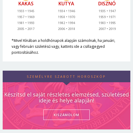
KAKAS
KUTYA
DISZNÓ
1933
1945
1934
1946
1935
1947
1957
1969
1958
1970
1959
1971
1981
1993
1982
1994
1983
1995
2005
2017
2006
2018
2007
2019
*Mivel Kínában a holdhónapok alapján számolnak, ha januári,
vagy februári születésű vagy, kattints ide a csillagjegyed
pontosításához.
SZEMÉLYRE SZABOTT HOROSZKÓP
Készítsd el saját részletes elemzésed, születésed
ideje és helye alapján!
KISZÁMOLOM