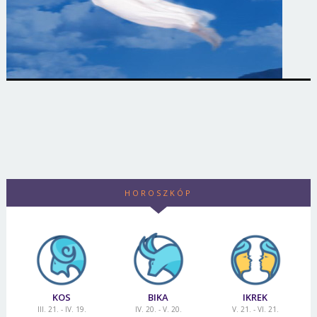
HOROSZKÓP
KOS
BIKA
IKREK
III. 21. - IV. 19.
IV. 20. - V. 20.
V. 21. - VI. 21.