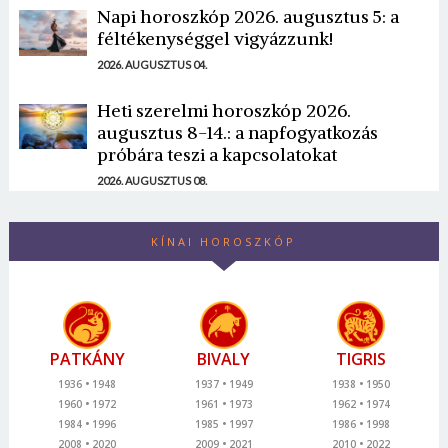
Napi horoszkóp 2026. augusztus 5: a
féltékenységgel vigyázzunk!
2026. AUGUSZTUS 04.
Heti szerelmi horoszkóp 2026.
augusztus 8-14.: a napfogyatkozás
próbára teszi a kapcsolatokat
2026. AUGUSZTUS 08.
KÍNAI HOROSZKÓP
PATKÁNY
BIVALY
TIGRIS
1936
1948
1937
1949
1938
1950
1960
1972
1961
1973
1962
1974
1984
1996
1985
1997
1986
1998
2008
2020
2009
2021
2010
2022