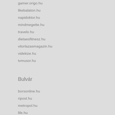
gamer.origo.hu
likebalaton.hu
napidoktor.hu
mindmegette.hu
travelo.hu
dietaesfitnesz.hu
vitorlazasmagazin.hu
videkize.hu
tvmusor.hu
Bulvár
borsonline.hu
ripost.hu
metropol.hu
life.hu