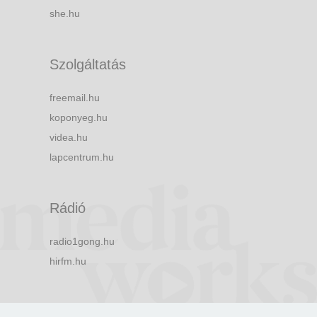
she.hu
Szolgáltatás
freemail.hu
koponyeg.hu
videa.hu
lapcentrum.hu
Rádió
radio1gong.hu
hirfm.hu