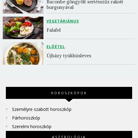
Baconbe göngyölt sertésszűz rakott 
burgonyával
VEGETÁRIÁNUS
Falafel
ELŐÉTEL
Újházy tyúkhúsleves
HOROSZKÓPOK
Személyre szabott horoszkóp
Párhoroszkóp
Szerelmi horoszkóp
ASZTROLÓGIA