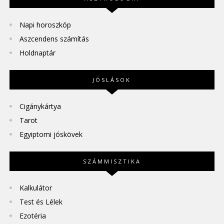
Napi horoszkóp
Aszcendens számítás
Holdnaptár
JÓSLÁSOK
Cigánykártya
Tarot
Egyiptomi jóskövek
SZÁMMISZTIKA
Kalkulátor
Test és Lélek
Ezotéria