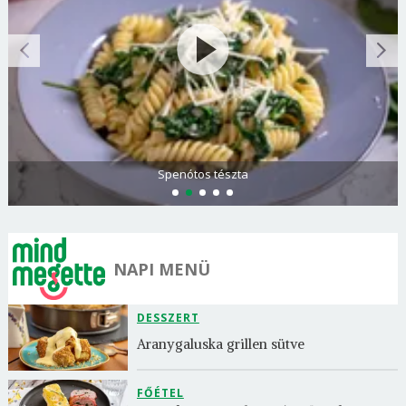
Spenótos tészta
NAPI MENÜ
DESSZERT
Aranygaluska grillen sütve
FŐÉTEL