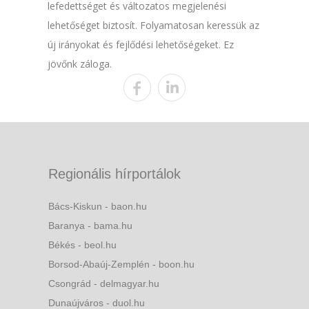
lefedettséget és változatos megjelenési
lehetőséget biztosít. Folyamatosan keressük az
új irányokat és fejlődési lehetőségeket. Ez
jövőnk záloga.
Regionális hírportálok
Bács-Kiskun - baon.hu
Baranya - bama.hu
Békés - beol.hu
Borsod-Abaúj-Zemplén - boon.hu
Csongrád - delmagyar.hu
Dunaújváros - duol.hu