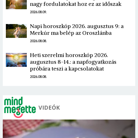
nagy fordulatokat hoz ez az időszak
2026.08.09.
Napi horoszkóp 2026. augusztus 9: a
Merkúr ma belép az Oroszlánba
Borsonline bejelentkezés
2026.08.08.
E-mail cím vagy felhasználónév
Heti szerelmi horoszkóp 2026.
augusztus 8-14.: a napfogyatkozás
próbára teszi a kapcsolatokat
Jelszó
2026.08.08.
Mégse
Bejelentkezés
VIDEÓK