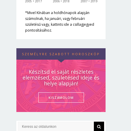
2005
2017
2006
2018
2007
2019
*Mivel Kínában a holdhónapok alapján
számolnak, ha januári, vagy februári
születésű vagy, kattints ide a csillagjegyed
pontosításához.
SZEMÉLYRE SZABOTT HOROSZKÓP
Készítsd el saját részletes
elemzésed, születésed ideje és
helye alapján!
KISZÁMOLOM