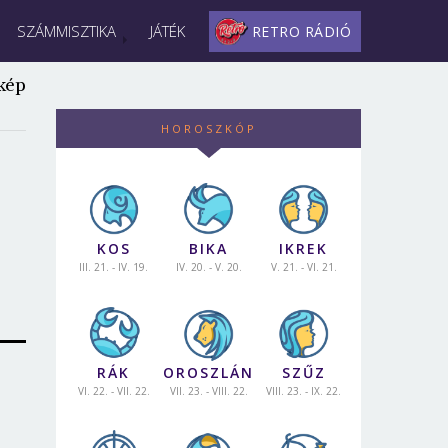
SZÁMMISZTIKA
JÁTÉK
RETRO RÁDIÓ
kép
HOROSZKÓP
KOS
BIKA
IKREK
III. 21. - IV. 19.
IV. 20. - V. 20.
V. 21. - VI. 21.
RÁK
OROSZLÁN
SZŰZ
VI. 22. - VII. 22.
VII. 23. - VIII. 22.
VIII. 23. - IX. 22.