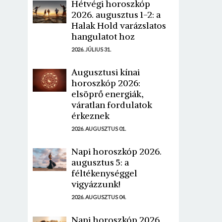
Hétvégi horoszkóp
2026. augusztus 1-2: a
Halak Hold varázslatos
hangulatot hoz
2026. JÚLIUS 31.
Augusztusi kínai
horoszkóp 2026:
elsöprő energiák,
váratlan fordulatok
érkeznek
2026. AUGUSZTUS 01.
Napi horoszkóp 2026.
augusztus 5: a
féltékenységgel
vigyázzunk!
2026. AUGUSZTUS 04.
Napi horoszkóp 2026.