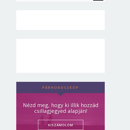
PÁRHOROSZKÓP
Nézd meg, hogy ki illik hozzád
csillagjegyed alapján!
KISZÁMOLOM