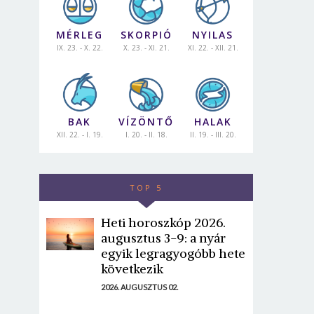
MÉRLEG
SKORPIÓ
NYILAS
IX. 23. - X. 22.
X. 23. - XI. 21.
XI. 22. - XII. 21.
BAK
VÍZÖNTŐ
HALAK
XII. 22. - I. 19.
I. 20. - II. 18.
II. 19. - III. 20.
TOP 5
Heti horoszkóp 2026.
augusztus 3-9: a nyár
egyik legragyogóbb hete
következik
2026. AUGUSZTUS 02.