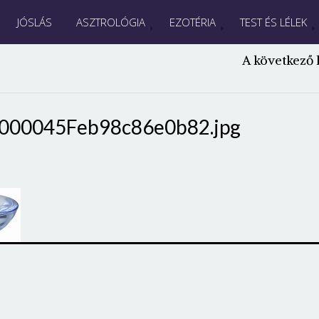
JÓSLÁS
ASZTROLÓGIA
EZOTÉRIA
TEST ÉS LÉLEK
A következő 
000045Feb98c86e0b82.jpg