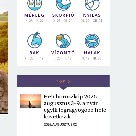
MÉRLEG
SKORPIÓ
NYILAS
IX. 23. - X. 22.
X. 23. - XI. 21.
XI. 22. - XII. 21.
BAK
VÍZÖNTŐ
HALAK
XII. 22. - I. 19.
I. 20. - II. 18.
II. 19. - III. 20.
TOP 5
Heti horoszkóp 2026.
augusztus 3-9: a nyár
egyik legragyogóbb hete
következik
2026. AUGUSZTUS 02.