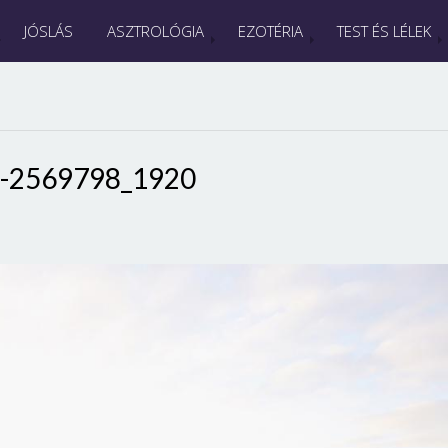
JÓSLÁS
ASZTROLÓGIA
EZOTÉRIA
TEST ÉS LÉLEK
e-2569798_1920