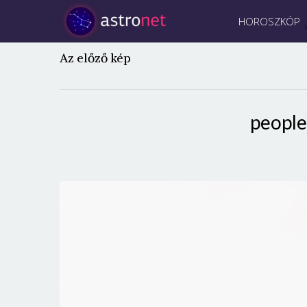
HOROSZKÓP
Az előző kép
peopl