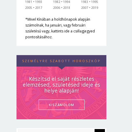
1981
1993
1982
1994
1983
1995
2005
2017
2006
2018
2007
2019
*Mivel Kínában a holdhónapok alapján
számolnak, ha januári, vagy februári
születésű vagy, kattints ide a csillagjegyed
pontosításához.
SZEMÉLYRE SZABOTT HOROSZKÓP
Készítsd el saját részletes
elemzésed, születésed ideje és
helye alapján!
KISZÁMOLOM