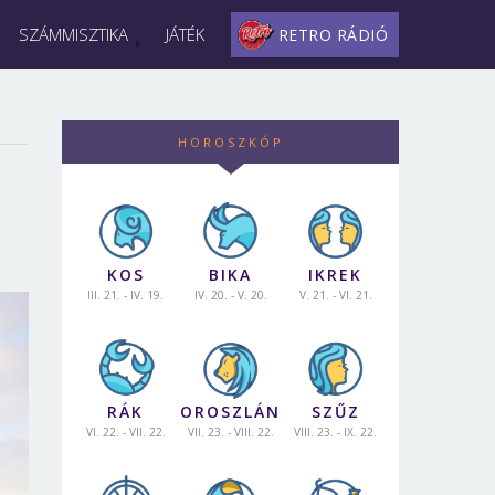
SZÁMMISZTIKA
JÁTÉK
RETRO RÁDIÓ
HOROSZKÓP
KOS
BIKA
IKREK
III. 21. - IV. 19.
IV. 20. - V. 20.
V. 21. - VI. 21.
RÁK
OROSZLÁN
SZŰZ
VI. 22. - VII. 22.
VII. 23. - VIII. 22.
VIII. 23. - IX. 22.