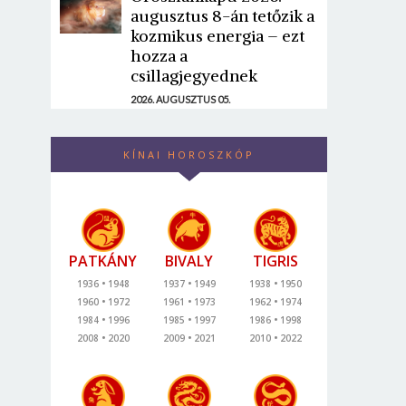
augusztus 8-án tetőzik a
kozmikus energia – ezt
hozza a
csillagjegyednek
2026. AUGUSZTUS 05.
KÍNAI HOROSZKÓP
PATKÁNY
BIVALY
TIGRIS
1936
1948
1937
1949
1938
1950
1960
1972
1961
1973
1962
1974
1984
1996
1985
1997
1986
1998
2008
2020
2009
2021
2010
2022