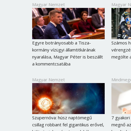
Magyar Nemzet
Magyar 
Egyre botrányosabb a Tisza-
Számos ha
kormány vízügyi államtitkárának
vérengzés
nyaralása, Magyar Péter is beszállt
megölte a
a kommentcsatába
Magyar Nemzet
Mindmeg
Szupernóva: húsz naptömegű
7 gyakori
csillag robbant fel gigantikus erővel,
megnő az