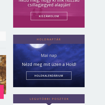
Nézd meg, hogy ki illik hozzád
csillagjegyed alapján!
KISZÁMOLOM
HOLDNAPTÁR
Mai nap
Nézd meg mit üzen a Hold!
HOLDKALENDÁRIUM
LEGUTÓBBI POSZTOK