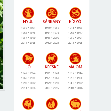
NYÚL
SÁRKÁNY
KÍGYÓ
1939
1951
1940
1952
1941
1953
1963
1975
1964
1976
1965
1977
1987
1999
1988
2000
1989
2001
2011
2023
2012
2024
2013
2025
LÓ
KECSKE
MAJOM
1942
1954
1931
1943
1932
1944
1966
1978
1955
1967
1956
1968
1990
2002
1979
1991
1980
1992
2014
2026
2003
2015
2004
2016