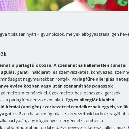
ogva tipikusan nyári – gyümölcsök, melyek elfogyasztása igen hev
sök
émát a parlagfű okozza. A szénanátha kellemetlen tünetei,
dugulás,
garat-, hallójárat- és szemviszketés, könnyezés, szemh
etminőséget nagymértékben rontják.
Parlagfűre allergiás bete
innye evése közben vagy után szénanáthás panaszok
ő mellett mennének el. Ezek mellett hasi panaszok: görcsök,
ak a parlagfűpollen-szezon alatt.
Egyes allergiát kiváltó
ló kémiai (antigén) szerkezettel rendelkeznek egyéb, velük
agai is.
Ezen hasonlóság miatt szervezetünk bárhol reagálhat, 
 nyálkahártyáján, a görögdinnye-allergénnel szemben a
ottabb állapotában fordul elő. Ezt nevezzük kereszt-allergiának.