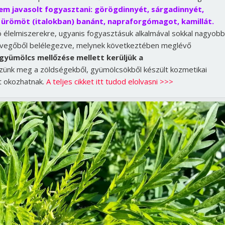
nem javasolt fogyasztani: görögdinnyét, sárgadinnyét,
t, ürömöt (italokban) banánt, napraforgómagot, kamillát.
ó élelmiszerekre, ugyanis fogyasztásuk alkalmával sokkal nagyobb
 levegőből belélegezve, melynek következtében meglévő
gyümölcs mellőzése mellett kerüljük a
zünk meg a zöldségekből, gyümölcsökből készült kozmetikai
t okozhatnak.
A teljes cikket itt tudod elolvasni >>>