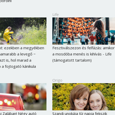
pórolni
Life
nt: ezekben a megyékben
Fesztiválszezon és felfázás: amikor
ghamarabb a levegő −
a mosdóba menés is kihívás - Life
azt is, hol marad a
(támogatott tartalom)
 a fojtogató kánikula
Origo
j Zalában! Négy autó
Szandi unokája tíz napja fekszik