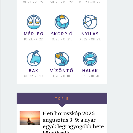
VI. 22. - VII. 22.
VII. 23. - VIII. 22.
VIII. 23. - IX. 22.
MÉRLEG
SKORPIÓ
NYILAS
IX. 23. - X. 22.
X. 23. - XI. 21.
XI. 22. - XII. 21.
BAK
VÍZÖNTŐ
HALAK
XII. 22. - I. 19.
I. 20. - II. 18.
II. 19. - III. 20.
TOP 5
Heti horoszkóp 2026.
augusztus 3-9: a nyár
egyik legragyogóbb hete
következik