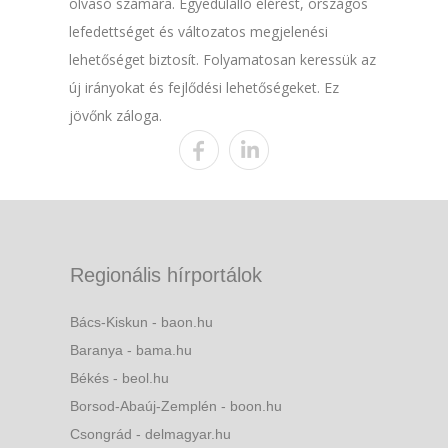
olvasó számára. Egyedülálló elérést, országos
lefedettséget és változatos megjelenési
lehetőséget biztosít. Folyamatosan keressük az
új irányokat és fejlődési lehetőségeket. Ez
jövőnk záloga.
Regionális hírportálok
Bács-Kiskun - baon.hu
Baranya - bama.hu
Békés - beol.hu
Borsod-Abaúj-Zemplén - boon.hu
Csongrád - delmagyar.hu