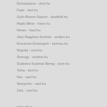
Dunaújváros - duol.hu
Fejér - feol.hu
Győr-Moson-Sopron - kisalfold.hu
Hajdú-Bihar - haon.hu
Heves - heol.hu
Jász-Nagykun-Szolnok - szoljon.hu
Komárom-Esztergom - kemma.hu
Nógrád - nool.hu
Somogy - sonline.hu
Szabolcs-Szatmár-Bereg - szon.hu
Tolna - teol.hu
Vas - vaol.hu
Veszprém - veol.hu
Zala - zaol.hu