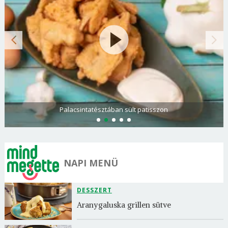
Palacsintatésztában sült patisszon
NAPI MENÜ
DESSZERT
Aranygaluska grillen sütve