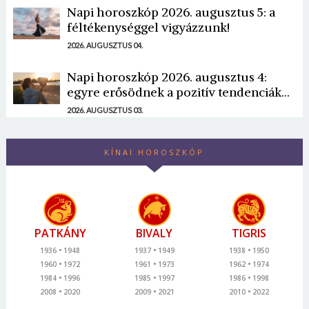
Napi horoszkóp 2026. augusztus 5: a
féltékenységgel vigyázzunk!
2026. AUGUSZTUS 04.
Napi horoszkóp 2026. augusztus 4:
egyre erősödnek a pozitív tendenciák...
2026. AUGUSZTUS 03.
KÍNAI HOROSZKÓP
PATKÁNY
BIVALY
TIGRIS
1936
1948
1937
1949
1938
1950
1960
1972
1961
1973
1962
1974
1984
1996
1985
1997
1986
1998
2008
2020
2009
2021
2010
2022