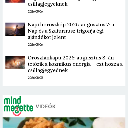
csillagjegyeknek
2026.08.06.
Napi horoszkóp 2026. augusztus 7: a
Nap és a Szaturnusz trigonja égi
ajándékot jelent
Borsonline bejelentkezés
2026.08.06.
E-mail cím vagy felhasználónév
Oroszlánkapu 2026: augusztus 8-án
tetőzik a kozmikus energia – ezt hozza a
csillagjegyednek
Jelszó
2026.08.05.
Mégse
Bejelentkezés
VIDEÓK