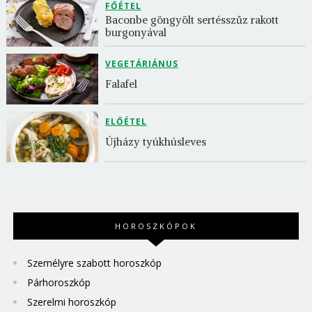
FŐÉTEL
Baconbe göngyölt sertésszűz rakott 
burgonyával
VEGETÁRIÁNUS
Falafel
ELŐÉTEL
Újházy tyúkhúsleves
HOROSZKÓPOK
Személyre szabott horoszkóp
Párhoroszkóp
Szerelmi horoszkóp