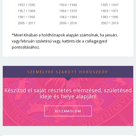
1933
1945
1934
1946
1935
1947
1957
1969
1958
1970
1959
1971
1981
1993
1982
1994
1983
1995
2005
2017
2006
2018
2007
2019
*Mivel Kínában a holdhónapok alapján számolnak, ha januári,
vagy februári születésű vagy, kattints ide a csillagjegyed
pontosításához.
SZEMÉLYRE SZABOTT HOROSZKÓP
Készítsd el saját részletes elemzésed, születésed
ideje és helye alapján!
KISZÁMOLOM