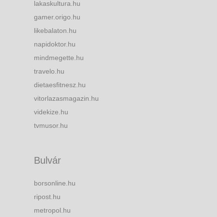
lakaskultura.hu
gamer.origo.hu
likebalaton.hu
napidoktor.hu
mindmegette.hu
travelo.hu
dietaesfitnesz.hu
vitorlazasmagazin.hu
videkize.hu
tvmusor.hu
Bulvár
borsonline.hu
ripost.hu
metropol.hu