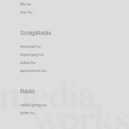
life.hu
she.hu
Szolgáltatás
freemail.hu
koponyeg.hu
videa.hu
lapcentrum.hu
Rádió
radio1gong.hu
hirfm.hu