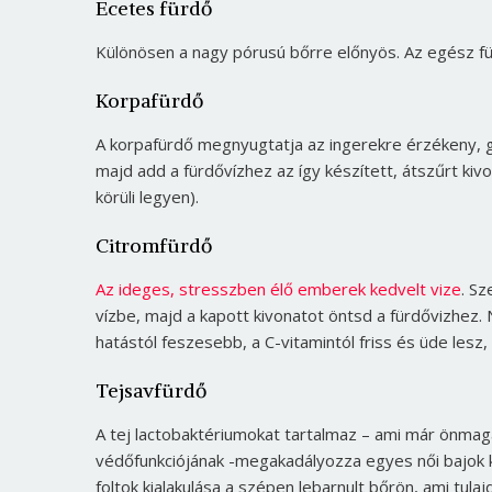
Ecetes fürdő
Különösen a nagy pórusú bőrre előnyös. Az egész fürd
Korpafürdő
A korpafürdő megnyugtatja az ingerekre érzékeny, gy
majd add a fürdővízhez az így készített, átszűrt kiv
körüli legyen).
Citromfürdő
Az ideges, stresszben élő emberek kedvelt vize
. Sz
vízbe, majd a kapott kivonatot öntsd a fürdővizhez.
hatástól feszesebb, a C-vitamintól friss és üde lesz
Tejsavfürdő
A tej lactobaktériumokat tartalmaz – ami már önmagá
védőfunkciójának -megakadályozza egyes női bajok ki
foltok kialakulása a szépen lebarnult bőrön, ami t