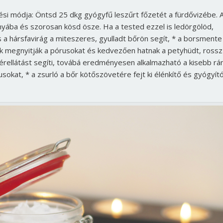
Jelszó
tési módja: Öntsd 25 dkg gyógyfű leszűrt főzetét a fürdővizébe. 
snyába és szorosan kösd ösze. Ha a tested ezzel is ledörgölöd,
és a hársfavirág a miteszeres, gyulladt bőrön segít, * a borsmente
élék megnyitják a pórusokat és kedvezően hatnak a petyhüdt, rossz
Mégse
Bejelentkezés
 vérellátást segíti, továbá eredményesen alkalmazható a kisebb rá
usokat, * a zsurló a bőr kötőszövetére fejt ki élénkítő és gyógyít