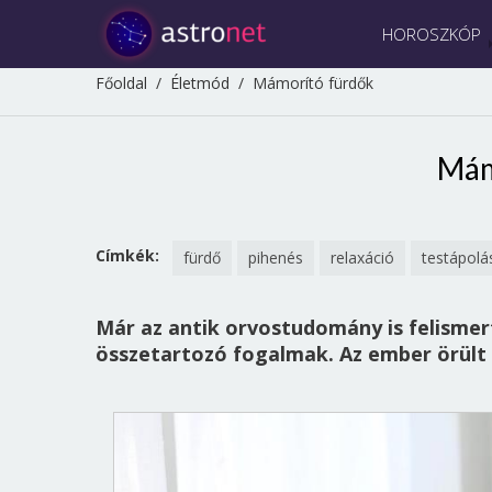
HOROSZKÓP
Főoldal
/
Életmód
/
Mámorító fürdők
Mám
Címkék:
fürdő
pihenés
relaxáció
testápolá
Már az antik orvostudomány is felismert
összetartozó fogalmak. Az ember örült