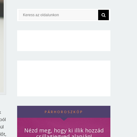
k
PÁRHOROSZKÓP
ból
ül
Nézd meg, hogy ki illik hozzád
őt,
csillagjegyed alapján!