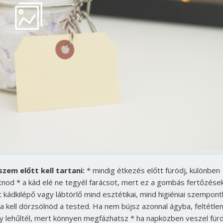
zem előtt kell tartani:
* mindig étkezés előtt fürödj, különben
tnod * a kád elé ne tegyél farácsot, mert ez a gombás fertőzése
t kádkilépő vagy lábtörlő mind esztétikai, mind higiéniai szempont
a kell dörzsölnöd a tested. Ha nem bújsz azonnal ágyba, feltétlen
gy lehűltél, mert könnyen megfázhatsz * ha napközben veszel fürd