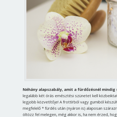
Néhány alapszabály, amit a fürdőzésnél mindig s
legalább két órás emésztési szünetet kell közbeikta
legjobb közvetítője! A frottírból vagy gumiból készül
megfelelő * fürdés után (nyáron is) alaposan szárazr
öltözz fel melegen, még akkor is, ha nem érzed, ho