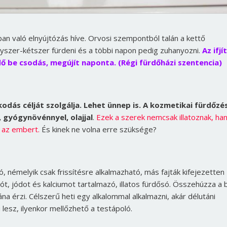
dban való elnyújtózás híve. Orvosi szempontból talán a kettő
gyszer-kétszer fürdeni és a többi napon pedig zuhanyozni.
Az ifjí
 be csodás, megújít naponta. (Régi fürdőházi szentencia)
odás célját szolgálja. Lehet ünnep is. A kozmetikai fürdőzé
 gyógynövénnyel, olajjal
.
Ezek a szerek nemcsak illatoznak, h
k az embert.
És kinek ne volna erre szüksége?
 némelyik csak frissítésre alkalmazható, más fajták kifejezetten
ót, jódot és kalciumot tartalmazó, illatos fürdősó. Összehúzza a 
a érzi. Célszerű heti egy alkalommal alkalmazni, akár délutáni
lesz, ilyenkor mellőzhető a testápoló.