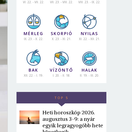
VI. 22. - VII. 22.
VII. 23. - VIII. 22.
VIII. 23. - IX. 22.
MÉRLEG
SKORPIÓ
NYILAS
IX. 23. - X. 22.
X. 23. - XI. 21.
XI. 22. - XII. 21.
BAK
VÍZÖNTŐ
HALAK
XII. 22. - I. 19.
I. 20. - II. 18.
II. 19. - III. 20.
TOP 5
Heti horoszkóp 2026.
augusztus 3-9: a nyár
egyik legragyogóbb hete
következik