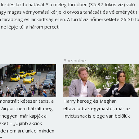
 fürdés lazító hatását * a meleg fürdőben (35-37 fokos víz) való
 vagy magas vérnyomású kérje ki orvosa tanácsát és véleményét.) 
at a fáradtság és lankadtság ellen. A fürdővíz hőmérséklete 26-30 f
ne lépje túl a három percet!
Borsonline
onstrált kétezer taxis, a
Harry herceg és Meghan
Airport nem hátrált meg:
eltávolodtak egymástól, már az
ihegyen, már kapják a
Invictusnak is elege van belőlük
ket – „Újabb akciók
 de nem árulunk el minden
"