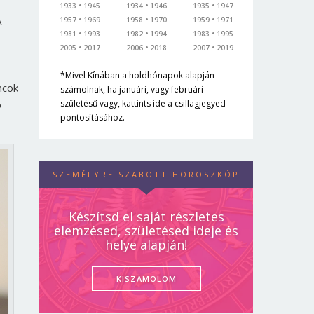
1933
1945
1934
1946
1935
1947
A
1957
1969
1958
1970
1959
1971
1981
1993
1982
1994
1983
1995
2005
2017
2006
2018
2007
2019
*Mivel Kínában a holdhónapok alapján
ncok
számolnak, ha januári, vagy februári
ó
születésű vagy, kattints ide a csillagjegyed
pontosításához.
SZEMÉLYRE SZABOTT HOROSZKÓP
Készítsd el saját részletes
elemzésed, születésed ideje és
helye alapján!
KISZÁMOLOM