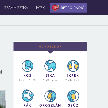
SZÁMMISZTIKA
JÁTÉK
RETRO RÁDIÓ
HOROSZKÓP
l
KOS
BIKA
IKREK
.
III. 21. - IV. 19.
IV. 20. - V. 20.
V. 21. - VI. 21.
RÁK
OROSZLÁN
SZŰZ