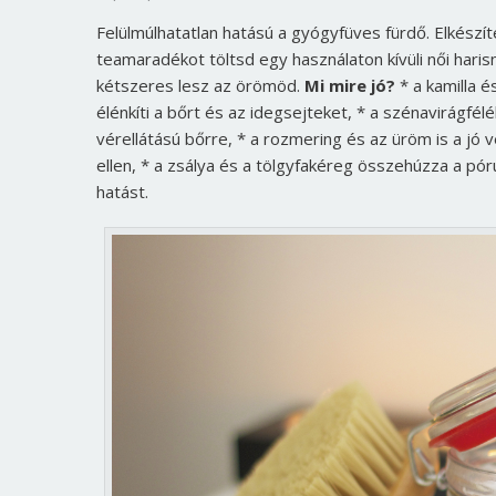
Felülmúlhatatlan hatású a gyógyfüves fürdő. Elkészí
teamaradékot töltsd egy használaton kívüli női hari
kétszeres lesz az örömöd.
Mi mire jó?
* a kamilla 
élénkíti a bőrt és az idegsejteket, * a szénavirágf
vérellátású bőrre, * a rozmering és az üröm is a jó
ellen, * a zsálya és a tölgyfakéreg összehúzza a pór
hatást.