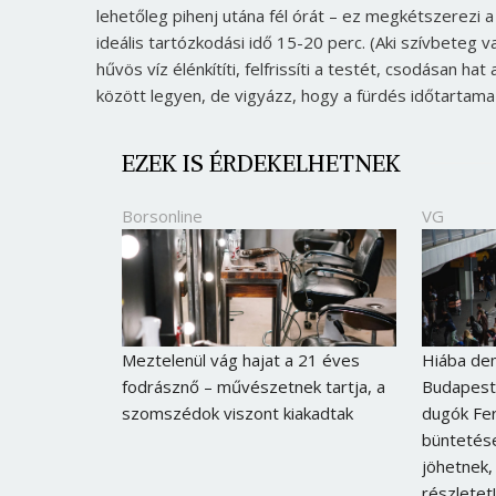
lehetőleg pihenj utána fél órát – ez megkétszerezi a
ideális tartózkodási idő 15-20 perc. (Aki szívbeteg
hűvös víz élénkítíti, felfrissíti a testét, csodásan h
között legyen, de vigyázz, hogy a fürdés időtartama 
EZEK IS ÉRDEKELHETNEK
Borsonline
VG
Meztelenül vág hajat a 21 éves
Hiába dem
fodrásznő – művészetnek tartja, a
Budapest 
szomszédok viszont kiakadtak
dugók Fer
büntetése
jöhetnek,
részletet!