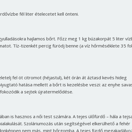
ővízbe fél liter ételecetet kell önteni.
ulladásokra hajlamos bőrt. Főzz meg 1 kg búzakorpát 5 liter víz
onatot. Tíz-tizenkét percig fürödj benne (a víz hőrméséklete 35 fo
eletelj fel öt citromot (héjastul), két órán át áztasd kevés hideg
 Nyugtató hatása mellett a bőrt is kezelésbe veszi: az enyhe sava
, fokozódik a sejtek újratermelődése.
ban is hasznos a női test számára. A tejes ülőfürdő – hála a tejs
alakulását. Szoláriumozás után segítségével elkerülhető a fehér
ulajdonképpen nem más, mint bőrgomba. A tejes fürdő megakadályo