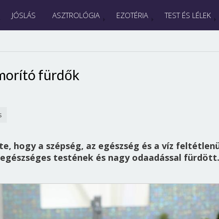
JÓSLÁS
ASZTROLÓGIA
EZOTÉRIA
TEST ÉS LÉLEK
orító fürdők
s
e, hogy a szépség, az egészség és a víz feltétlenü
 egészséges testének és nagy odaadással fürdött