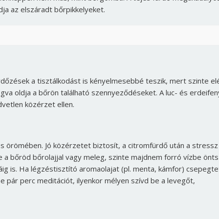
ldja az elszáradt bőrpikkelyeket.
rdőzések a tisztálkodást is kényelmesebbé teszik, mert szinte el
ogva oldja a bőrön található szennyeződéseket. A luc- és erdeife
dvetlen közérzet ellen.
és örömében. Jó közérzetet biztosít, a citromfürdő után a stressz
e a bőröd bőrolajjal vagy meleg, szinte majdnem forró vízbe önts
Borsonline bejelentkezés
áig is. Ha légzéstisztító aromaolajat (pl. menta, kámfor) csepegte
e pár perc meditációt, ilyenkor mélyen szívd be a levegőt,
E-mail cím vagy felhasználónév