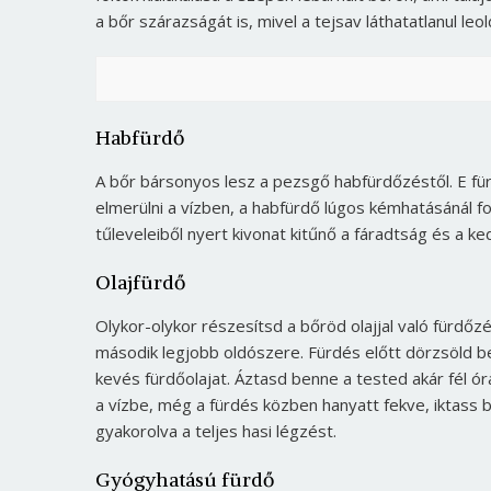
a bőr szárazságát is, mivel a tejsav láthatatlanul leo
Habfürdő
A bőr bársonyos lesz a pezsgő habfürdőzéstől. E fü
elmerülni a vízben, a habfürdő lúgos kémhatásánál f
tűleveleiből nyert kivonat kitűnő a fáradtság és a ke
Olajfürdő
Olykor-olykor részesítsd a bőröd olajjal való fürdőz
második legjobb oldószere. Fürdés előtt dörzsöld b
kevés fürdőolajat. Áztasd benne a tested akár fél ór
a vízbe, még a fürdés közben hanyatt fekve, iktass b
gyakorolva a teljes hasi légzést.
Gyógyhatású fürdő