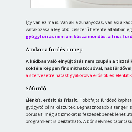
Így van ez ma is. Van aki a zuhanyozás, van aki a ká
váltakozása a legjobb: célszerű hetente általában e
gyógyforrás nem ám kósza mondás: a friss fürdő
Amikor a fürdés ünnep
A kádban való elnyújtózás nem csupán a tisztálk
sokféle képpen finomítható: sóval, habfürdővel,
a szervezetre hatást gyakorolva erősítik és élénkíti
Sófürdő
Élénkít, erősít és frissít.
Többfajta fürdősó kapható,
gyógyító célra készültek. Leghasznosabb a tengeri s
pórusait, még az izmokat is feszesebbenek lehet után
programként is beiktatható. A bőr selymes tapintású 