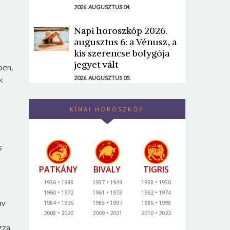
2026. AUGUSZTUS 04.
Napi horoszkóp 2026.
augusztus 6: a Vénusz, a
kis szerencse bolygója
jegyet vált
ben,
k
2026. AUGUSZTUS 05.
KÍNAI HOROSZKÓP
s
PATKÁNY
BIVALY
TIGRIS
1936
1948
1937
1949
1938
1950
1960
1972
1961
1973
1962
1974
av
1984
1996
1985
1997
1986
1998
2008
2020
2009
2021
2010
2022
zza