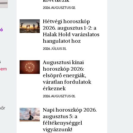
2026. AUGUSZTUS 02.
Hétvégi horoszkóp
2026. augusztus 1-2: a
tó
Halak Hold varázslatos
hangulatot hoz
2026. JÚLIUS 31.
s
Augusztusi kínai
horoszkóp 2026:
anem
elsöprő energiák,
váratlan fordulatok
érkeznek
2026. AUGUSZTUS 01.
bőr
Napi horoszkóp 2026.
augusztus 5: a
féltékenységgel
vigyázzunk!