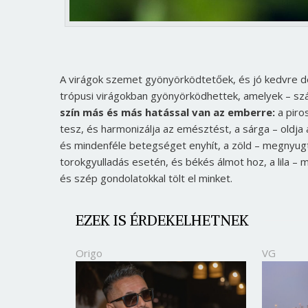
A virágok szemet gyönyörködtetőek, és jó kedvre de
trópusi virágokban gyönyörködhettek, amelyek – szá
szín más és más hatással van az emberre:
a piros
tesz, és harmonizálja az emésztést, a sárga – oldja a
és mindenféle betegséget enyhít, a zöld – megnyugta
torokgyulladás esetén, és békés álmot hoz, a lila –
és szép gondolatokkal tölt el minket.
EZEK IS ÉRDEKELHETNEK
Origo
VG