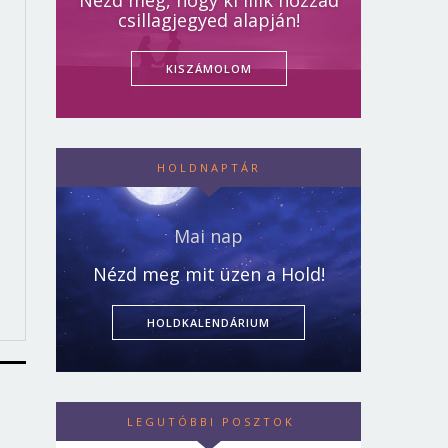
Nézd meg, hogy ki illik hozzád
csillagjegyed alapján!
KISZÁMOLOM
HOLDNAPTÁR
Mai nap
Nézd meg mit üzen a Hold!
HOLDKALENDÁRIUM
LEGUTÓBBI POSZTOK