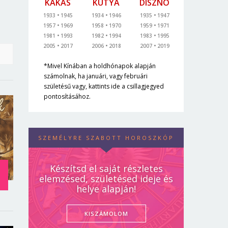
KAKAS
KUTYA
DISZNÓ
1933
1945
1934
1946
1935
1947
1957
1969
1958
1970
1959
1971
1981
1993
1982
1994
1983
1995
2005
2017
2006
2018
2007
2019
*Mivel Kínában a holdhónapok alapján
számolnak, ha januári, vagy februári
születésű vagy, kattints ide a csillagjegyed
pontosításához.
SZEMÉLYRE SZABOTT HOROSZKÓP
Készítsd el saját részletes
elemzésed, születésed ideje és
helye alapján!
KISZÁMOLOM