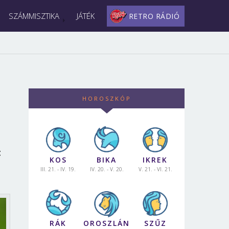
SZÁMMISZTIKA
JÁTÉK
RETRO RÁDIÓ
HOROSZKÓP
t
KOS
BIKA
IKREK
III. 21. - IV. 19.
IV. 20. - V. 20.
V. 21. - VI. 21.
RÁK
OROSZLÁN
SZŰZ