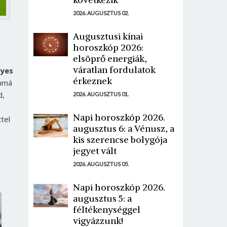
2026. AUGUSZTUS 02.
Augusztusi kínai
horoszkóp 2026:
elsöprő energiák,
váratlan fordulatok
gyes
érkeznek
ámmá
d,
2026. AUGUSZTUS 01.
Napi horoszkóp 2026.
tel
augusztus 6: a Vénusz, a
kis szerencse bolygója
jegyet vált
2026. AUGUSZTUS 05.
Napi horoszkóp 2026.
augusztus 5: a
féltékenységgel
vigyázzunk!