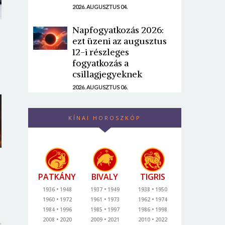
2026. AUGUSZTUS 04.
Napfogyatkozás 2026:
ezt üzeni az augusztus
12-i részleges
fogyatkozás a
csillagjegyeknek
2026. AUGUSZTUS 06.
KÍNAI HOROSZKÓP
PATKÁNY
BIVALY
TIGRIS
1936
1948
1937
1949
1938
1950
1960
1972
1961
1973
1962
1974
1984
1996
1985
1997
1986
1998
2008
2020
2009
2021
2010
2022