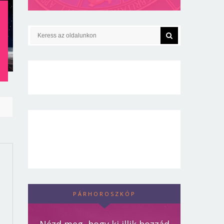
T
PÁRHOROSZKÓP