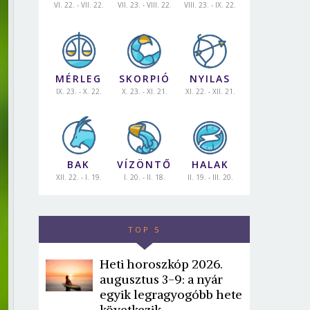
VI. 22. - VII. 22.
VII. 23. - VIII. 22.
VIII. 23. - IX. 22.
MÉRLEG
SKORPIÓ
NYILAS
IX. 23. - X. 22.
X. 23. - XI. 21.
XI. 22. - XII. 21.
BAK
VÍZÖNTŐ
HALAK
XII. 22. - I. 19.
I. 20. - II. 18.
II. 19. - III. 20.
TOP 5
Heti horoszkóp 2026.
augusztus 3-9: a nyár
egyik legragyogóbb hete
következik