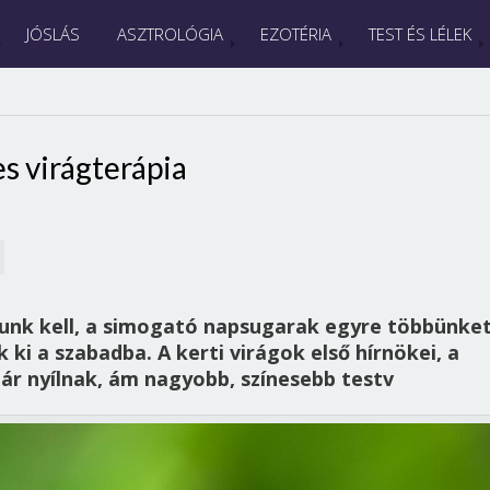
JÓSLÁS
ASZTROLÓGIA
EZOTÉRIA
TEST ÉS LÉLEK
s virágterápia
rnunk kell, a simogató napsugarak egyre többünke
 ki a szabadba. A kerti virágok első hírnökei, a
ár nyílnak, ám nagyobb, színesebb testv