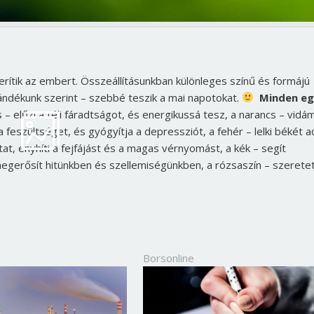
rítik az embert. Összeállításunkban különleges színű és formájú
ndékunk szerint – szebbé teszik a mai napotokat.
Minden e
 – elűzi a téli fáradtságot, és energikussá tesz, a narancs – vid
 feszültséget, és gyógyítja a depressziót, a fehér – lelki békét a
t, enyhíti a fejfájást és a magas vérnyomást, a kék – segít
 megerősít hitünkben és szellemiségünkben, a rózsaszín – szeretet
Borsonline