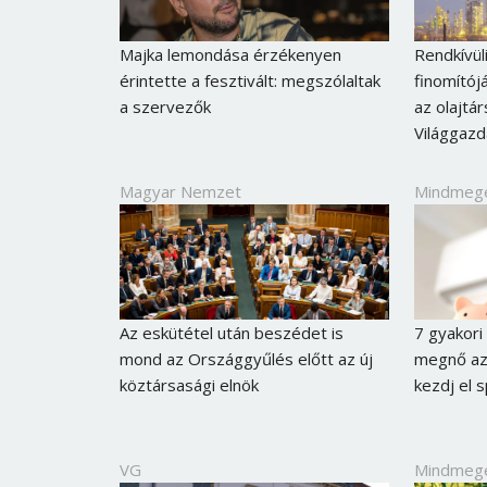
Majka lemondása érzékenyen
Rendkívül
érintette a fesztivált: megszólaltak
finomítój
a szervezők
az olajtár
Világgaz
Magyar Nemzet
Mindmeg
Az eskütétel után beszédet is
7 gyakori
mond az Országgyűlés előtt az új
megnő az
köztársasági elnök
kezdj el s
VG
Mindmeg