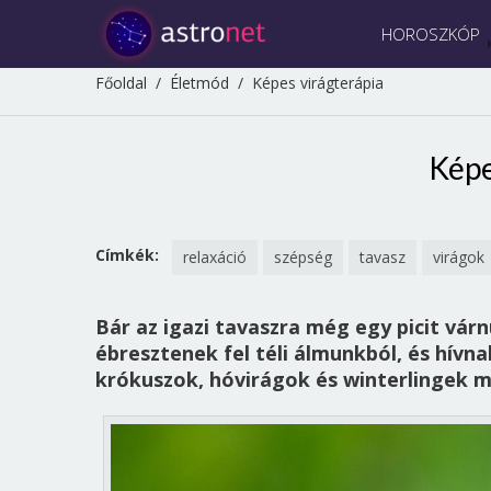
HOROSZKÓP
Főoldal
/
Életmód
/
Képes virágterápia
Képe
Címkék:
relaxáció
szépség
tavasz
virágok
Bár az igazi tavaszra még egy picit vá
ébresztenek fel téli álmunkból, és hívnak
krókuszok, hóvirágok és winterlingek m