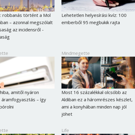
i: robbanás történt a Mol
Lehetetlen helyesírási kvíz: 100
ában – azonnal megszólalt
emberből 95 megbukik rajta
saság az incidensről -
daság
ette
Mindmegette
 hiba, amitől nyáron
Most 16 százalékkal olcsóbb az
 áramfogyasztás – így
Aldiban ez a háromrészes készlet,
pórolni
ami a konyhában minden nap jól
jöhet
ette
Life