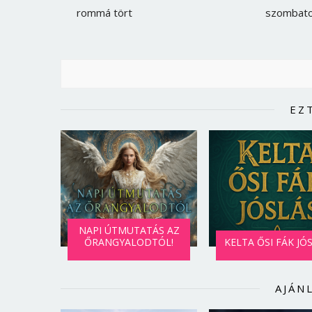
rommá tört
szombat
EZ
NAPI ÚTMUTATÁS AZ
ŐRANGYALODTÓL!
KELTA ŐSI FÁK JÓ
AJÁN