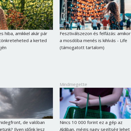
s hiba, amikkel akár pár
Fesztiválszezon és felfázás: amikor
 tönkreteheted a kerted
a mosdóba menés is kihívás - Life
ején
(támogatott tartalom)
Mindmegette
Borsonline bejelentkezés
E-mail cím vagy felhasználónév
 hidegfront, de valóban
Nincs 10 000 forint ez a gép az
hetünk? Ilyen időnk lesz
Aldiban, mégis nagy segítség lehet