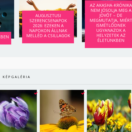
AZ AKASHA-KRÓNIKA
NEM JÓSOLJA MEG A
JÖVŐT – DE
AUGUSZTUSI
MEGMUTATJA, MIÉR
SZERENCSENAPOK
ISMÉTLŐDNEK
2026: EZEKEN A
UGYANAZOK A
NAPOKON ÁLLNAK
HELYZETEK AZ
MELLÉD A CSILLAGOK
KBEN
ÉLETÜNKBEN
KÉPGALÉRIA