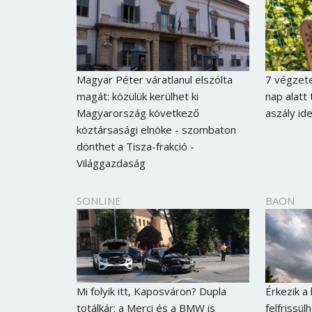
Magyar Péter váratlanul elszólta
7 végzete
magát: közülük kerülhet ki
nap alatt
Magyarország következő
aszály id
köztársasági elnöke - szombaton
dönthet a Tisza-frakció -
Világgazdaság
SONLINE
BAON
Mi folyik itt, Kaposváron? Dupla
Érkezik a
totálkár: a Merci és a BMW is
felfrissül