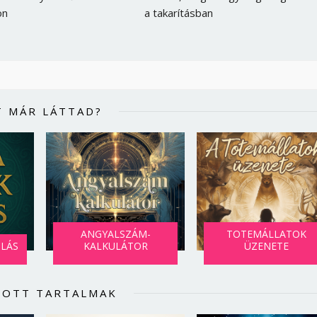
Jelszó
on
a takarításban
Mégse
Bejelentkezés
T MÁR LÁTTAD?
ANGYALSZÁM-
TOTEMÁLLATOK
SLÁS
KALKULÁTOR
ÜZENETE
LOTT TARTALMAK